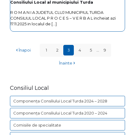
Consiliului Local al municipiului Turda
R O M A N I A JUDETUL CLUJ MUNICIPIUL TURDA
CONSILIUL LOCAL P R O C E S – V E R B A L incheiat azi
17.11.2025 in localul de
[…]
Înapoi
1
2
3
4
5
...
9
Înainte
Consiliul Local
Componența Consiliului Local Turda 2024 – 2028
Componența Consiliului Local Turda 2020 – 2024
Comisiile de specialitate