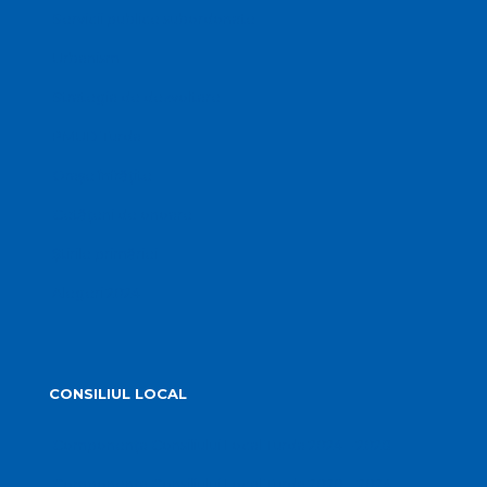
Servicii publice subordonate
Urbanism
Strategia de dezvoltare
PMUD Turda
Orașe înfrățite
Cetățeni de onoare
Știrile primăriei
Alegeri 2024
CONSILIUL LOCAL
Componența Consiliului Local Turda 2024 – 2028
Componența Consiliului Local Turda 2020 – 2024