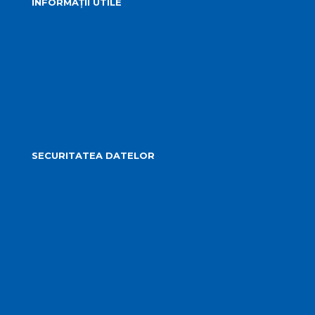
INFORMAȚII UTILE
Telefoane utile
Sesizări sau reclamații
Formular identificare câini agresivi
Harta spre Salina Turda
SECURITATEA DATELOR
Politica de confidențialitate și protecția datelor cu
caracter personal
Politica de administrare a modulelor cookie
Transparența datelor cu caracter personal