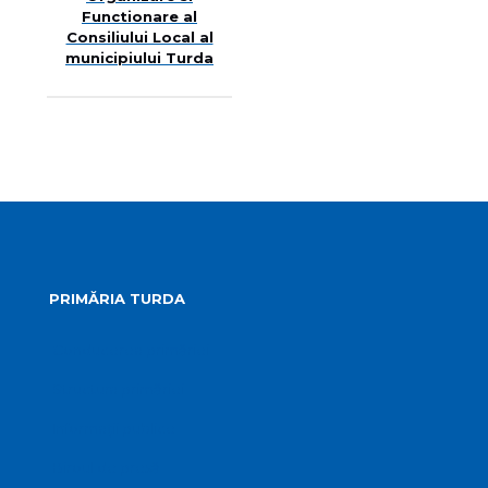
Functionare al
Consiliului Local al
municipiului Turda
PRIMĂRIA TURDA
Conducerea primăriei
Structura primăriei
Informații publice
Biroul de presă