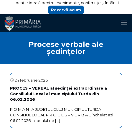
Locație ideală pentru evenimente, conferințe și întâlniri
Rezervă acum
Procese verbale ale
ședințelor
24 februarie 2026
PROCES – VERBAL al ședinței extraordinare a
Consiliului Local al municipiului Turda din
06.02.2026
R O M A N I A JUDETUL CLUJ MUNICIPIUL TURDA
CONSILIUL LOCAL P R O C E S – V E R B A L incheiat azi
06.02.2026 in localul de
[…]