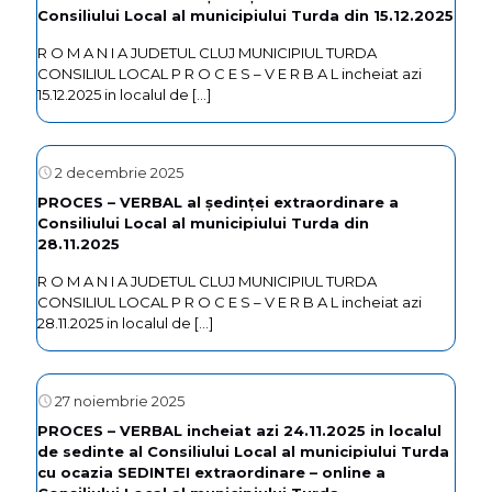
Consiliului Local al municipiului Turda din 15.12.2025
R O M A N I A JUDETUL CLUJ MUNICIPIUL TURDA
CONSILIUL LOCAL P R O C E S – V E R B A L incheiat azi
15.12.2025 in localul de
[…]
2 decembrie 2025
PROCES – VERBAL al ședinței extraordinare a
Consiliului Local al municipiului Turda din
28.11.2025
R O M A N I A JUDETUL CLUJ MUNICIPIUL TURDA
CONSILIUL LOCAL P R O C E S – V E R B A L incheiat azi
28.11.2025 in localul de
[…]
27 noiembrie 2025
PROCES – VERBAL incheiat azi 24.11.2025 in localul
de sedinte al Consiliului Local al municipiului Turda
cu ocazia SEDINTEI extraordinare – online a