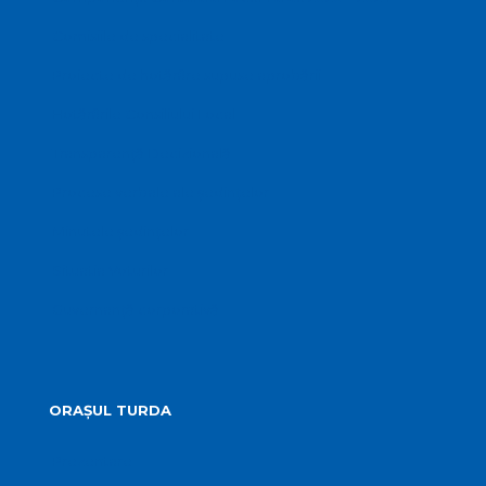
Comisiile de specialitate
Proiecte de hotărâre supuse aprobării
Hotărârile Consiliului Local
Transparență Decizională
Procese verbale ale ședințelor
Minutele ședințelor
Situatia Voturilor
Guvernanță corporativă
ORAȘUL TURDA
Prezentare