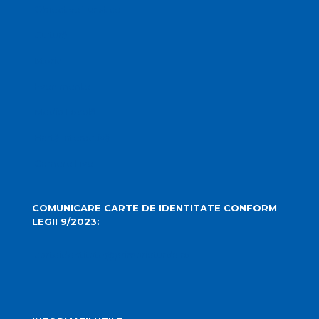
Obiective Turistice
Cultură
Istoric
Evenimente
Media Locală
Hartă Interactivă
Camere Live
COMUNICARE CARTE DE IDENTITATE CONFORM
LEGII 9/2023:
carteidentitate@primariaturda.ro