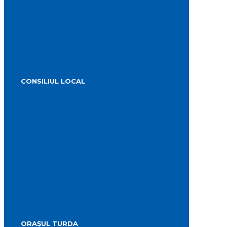
Urbanism
Strategia de dezvoltare
PMUD Turda
Orașe înfrățite
Cetățeni de onoare
Știrile primăriei
Alegeri 2024
CONSILIUL LOCAL
Componența Consiliului Local Turda 2024 –
2028
Componența Consiliului Local Turda 2020 –
2024
Comisiile de specialitate
Proiecte de hotărâre supuse aprobării
Hotărârile Consiliului Local
Transparență Decizională
Procese verbale ale ședințelor
Minutele ședințelor
Situatia Voturilor
Guvernanță corporativă
ORAȘUL TURDA