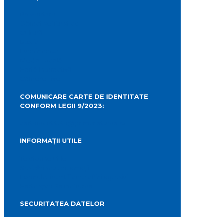
Prezentare
Obiective Turistice
Cultură
Istoric
Evenimente
Media Locală
Hartă Interactivă
Camere Live
COMUNICARE CARTE DE IDENTITATE
CONFORM LEGII 9/2023:
carteidentitate@primariaturda.ro
INFORMAȚII UTILE
Telefoane utile
Sesizări sau reclamații
Formular identificare câini agresivi
Harta spre Salina Turda
SECURITATEA DATELOR