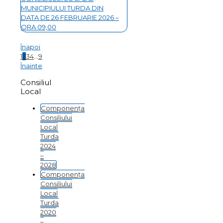
MUNICIPIULUI TURDA DIN
DATA DE 26 FEBRUARIE 2026 –
ORA 09,00
Înapoi
1
2
3
4
...
9
Înainte
Consiliul
Local
Componența
Consiliului
Local
Turda
2024
–
2028
Componența
Consiliului
Local
Turda
2020
–