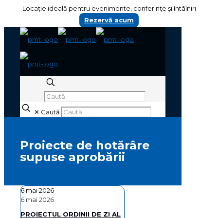
Locație ideală pentru evenimente, conferințe și întâlniri
Rezervă acum
✕
Caută
Proiecte de hotărâre
supuse aprobării
6 mai 2026
6 mai 2026
PROIECTUL ORDINII DE ZI AL