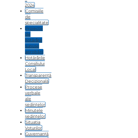
2024
Comisiile
de
specialitate
Proiecte
de
hotărâre
supuse
aprobării
Hotărârile
Consiliului
Local
Transparență
Decizională
Procese
verbale
ale
ședințelor
Minutele
ședințelor
Situatia
Voturilor
Guvernanță