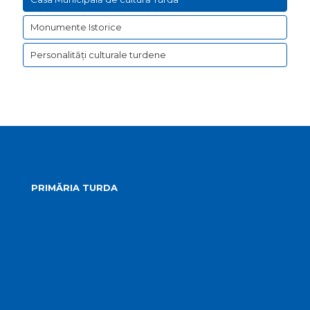
Monumente Istorice
Personalităţi culturale turdene
PRIMĂRIA TURDA
Conducerea primăriei
Structura primăriei
Informații publice
Biroul de presă