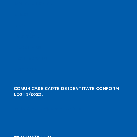
Obiective Turistice
Cultură
Istoric
Evenimente
Media Locală
Hartă Interactivă
Camere Live
COMUNICARE CARTE DE IDENTITATE CONFORM
LEGII 9/2023:
carteidentitate@primariaturda.ro