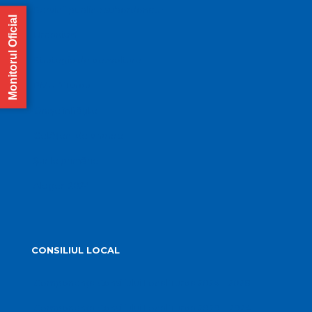
Servicii publice subordonate
Monitorul Oficial
Urbanism
Strategia de dezvoltare
PMUD Turda
Orașe înfrățite
Cetățeni de onoare
Știrile primăriei
Alegeri 2024
CONSILIUL LOCAL
Componența Consiliului Local Turda 2024 – 2028
Componența Consiliului Local Turda 2020 – 2024