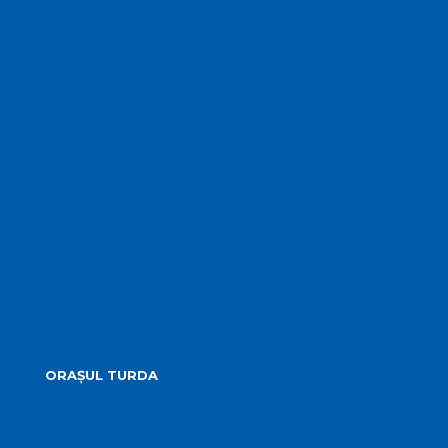
Comisiile de specialitate
Proiecte de hotărâre supuse aprobării
Hotărârile Consiliului Local
Transparență Decizională
Procese verbale ale ședințelor
Minutele ședințelor
Situatia Voturilor
Guvernanță corporativă
ORAȘUL TURDA
Prezentare