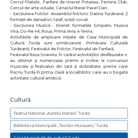
Cercul Filatelic, Fanfara de tineret Potaissa, Femina Club,
Cercul de arte vizuale, Cenaclul literar Pavel Dan;
- Secțiunea Folclor: Ansamblul folcloric Datina Turdeană, 2
formații de dansatori, taraf, soliști vocali;
- Secțiunea Muzică - tineret: formațiile Simpatix, Musica
Viva, Do-Re-Mi, Roua, Prima Vera, 4 Teens.
Activitățile de amploare inițiate de Casa Municipală de
Cultură Turda sunt următoarele: Primăvara Culturală
Turdeană, Festivalul de Folclor, Festivalul de Fanfară,
Festivalul Raza Soarelui. În cadrul activităților desfășurate s-
au obținut și numeroase premii și trofee la concursuri
muzicale și festivaluri din țară și străinătate, premii care
înscriu Turda în prima clasă a localităților care au o bogată
activitate cultural artistică.
Cultură
Teatrul Național „Aureliu Manea” Turda
Biblioteca Municipală „Teodor Murășanu” Turda
Casa Municipală de cultură Turda