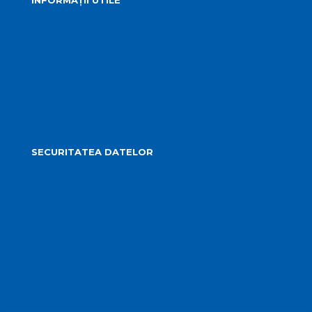
INFORMAȚII UTILE
Telefoane utile
Sesizări sau reclamații
Formular identificare câini agresivi
Harta spre Salina Turda
SECURITATEA DATELOR
Politica de confidențialitate și protecția datelor cu
caracter personal
Politica de administrare a modulelor cookie
Transparența datelor cu caracter personal