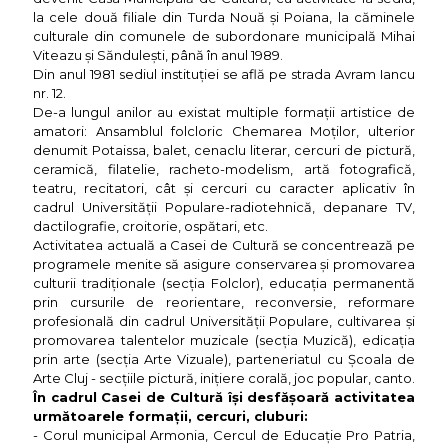
la cele două filiale din Turda Nouă și Poiana, la căminele
culturale din comunele de subordonare municipală Mihai
Viteazu și Săndulești, până în anul 1989.
Din anul 1981 sediul instituției se află pe strada Avram Iancu
nr. 12.
De-a lungul anilor au existat multiple formații artistice de
amatori: Ansamblul folcloric Chemarea Moților, ulterior
denumit Potaissa, balet, cenaclu literar, cercuri de pictură,
ceramică, filatelie, racheto-modelism, artă fotografică,
teatru, recitatori, cât și cercuri cu caracter aplicativ în
cadrul Universității Populare-radiotehnică, depanare TV,
dactilografie, croitorie, ospătari, etc.
Activitatea actuală a Casei de Cultură se concentrează pe
programele menite să asigure conservarea și promovarea
culturii tradiționale (secția Folclor), educația permanentă
prin cursurile de reorientare, reconversie, reformare
profesională din cadrul Universității Populare, cultivarea și
promovarea talentelor muzicale (secția Muzică), edicația
prin arte (secția Arte Vizuale), parteneriatul cu Școala de
Arte Cluj - secțiile pictură, inițiere corală, joc popular, canto.
În cadrul Casei de Cultură își desfășoară activitatea
următoarele formații, cercuri, cluburi:
- Corul municipal Armonia, Cercul de Educație Pro Patria,