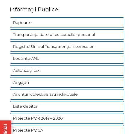
selecție
Informații Publice
la
Rapoarte
SC
Transparența datelor cu caracter personal
TRANSP
URBAN
Registrul Unic al Transparenței Intereselor
PUBLIC
Locuințe ANL
SRL
Autorizații taxi
Angajări
Anunțuri colective sau individuale
Liste debitori
Proiecte POR 2014 – 2020
Proiecte POCA