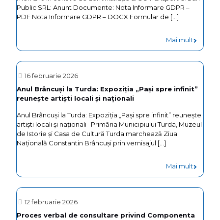
Public SRL: Anunt Documente: Nota Informare GDPR –
CARE
PDF Nota Informare GDPR – DOCX Formular de
[…]
NU
AU
-
Mai mult
OBLIGAT
Anunț
RESTAN
privind
16 februarie 2026
2026
selecția
Anul Brâncuși la Turda: Expoziția „Pași spre infinit”
reunește artiști locali și naționali
candidat
pentru
Anul Brâncuși la Turda: Expoziția „Pași spre infinit” reunește
artiști locali și naționali Primăria Municipiului Turda, Muzeul
postul
de Istorie și Casa de Cultură Turda marchează Ziua
de
Națională Constantin Brâncuși prin vernisajul
[…]
membr
-
Mai mult
în
Anul
consiliu
Brâncuși
de
12 februarie 2026
la
Proces verbal de consultare privind Componenta
administ