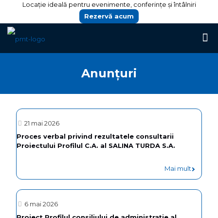
Locație ideală pentru evenimente, conferințe și întâlniri
Rezervă acum
Anunțuri
21 mai 2026
Proces verbal privind rezultatele consultarii
Proiectului Profilul C.A. al SALINA TURDA S.A.
Mai mult
6 mai 2026
Proiect Profilul consiliului de administrație al