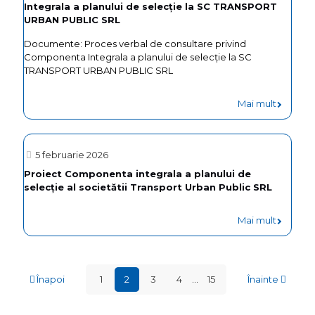
Integrala a planului de selecție la SC TRANSPORT
Turda:
al
URBAN PUBLIC SRL
Expoziți
SC
Documente: Proces verbal de consultare privind
„Pași
Componenta Integrala a planului de selecție la SC
Transpor
spre
TRANSPORT URBAN PUBLIC SRL
Urban
infinit”
Public
-
Mai mult
reuneșt
SRL
Proces
artiști
verbal
locali
5 februarie 2026
de
Proiect Componenta integrala a planului de
și
selecție al societătii Transport Urban Public SRL
consulta
naționali
privind
Mai mult
Compon
Integral
a
Înapoi
1
2
3
4
...
15
Înainte
planului
de