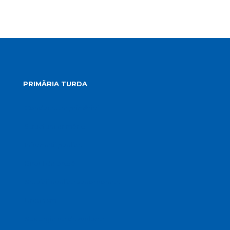
PRIMĂRIA TURDA
Conducerea primăriei
Structura primăriei
Informații publice
Biroul de presă
Servicii publice subordonate
Urbanism
Strategia de dezvoltare