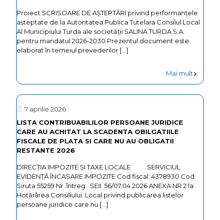
TRATAM
Proiect SCRISOARE DE AȘTEPTĂRI privind performanţele
aşteptate de la Autoritatea Publica Tutelara Consilul Local
FITOSAN
Al Municipiului Turda ale societății SALINA TURDA S.A.
pentru mandatul 2026-2030 Prezentul document este
elaborat în temeiul prevederilor
[…]
-
Mai mult
Proiect
Compon
7 aprilie 2026
initiala
LISTA CONTRIBUABILILOR PERSOANE JURIDICE
CARE AU ACHITAT LA SCADENTA OBILGATIILE
si
FISCALE DE PLATA SI CARE NU AU OBLIGATII
Scrisoar
RESTANTE 2026
de
DIRECŢIA IMPOZITE ŞI TAXE LOCALE SERVICIUL
asteptar
EVIDENȚĂ ÎNCASARE IMPOZITE Cod fiscal: 4378930 Cod
Siruta 55259 Nr. întreg. SEII 56/07.04.2026 ANEXA NR.2 la
pentru
Hotărârea Consiliului Local privind publicarea listelor
persoane juridice care nu
[…]
SALINA