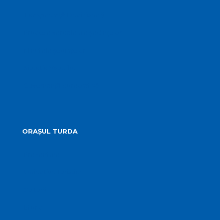
Transparență Decizională
Procese verbale ale ședințelor
Minutele ședințelor
Situatia Voturilor
Guvernanță corporativă
ORAȘUL TURDA
Prezentare
Obiective Turistice
Cultură
Istoric