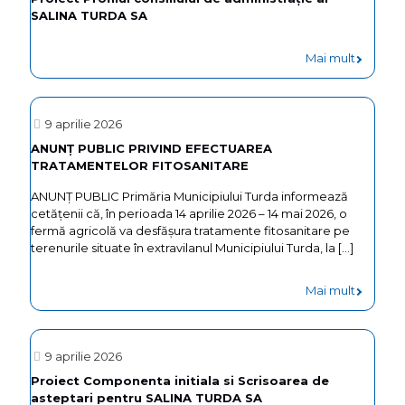
SALINA TURDA SA
Mai mult
9 aprilie 2026
ANUNȚ PUBLIC PRIVIND EFECTUAREA
TRATAMENTELOR FITOSANITARE
ANUNȚ PUBLIC Primăria Municipiului Turda informează
cetățenii că, în perioada 14 aprilie 2026 – 14 mai 2026, o
fermă agricolă va desfășura tratamente fitosanitare pe
terenurile situate în extravilanul Municipiului Turda, la
[…]
-
Mai mult
ANUNȚ
PUBLIC
9 aprilie 2026
PRIVIND
Proiect Componenta initiala si Scrisoarea de
asteptari pentru SALINA TURDA SA
EFECTU