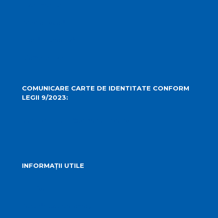
Evenimente
Media Locală
Hartă Interactivă
Camere Live
COMUNICARE CARTE DE IDENTITATE CONFORM
LEGII 9/2023:
carteidentitate@primariaturda.ro
INFORMAȚII UTILE
Telefoane utile
Sesizări sau reclamații