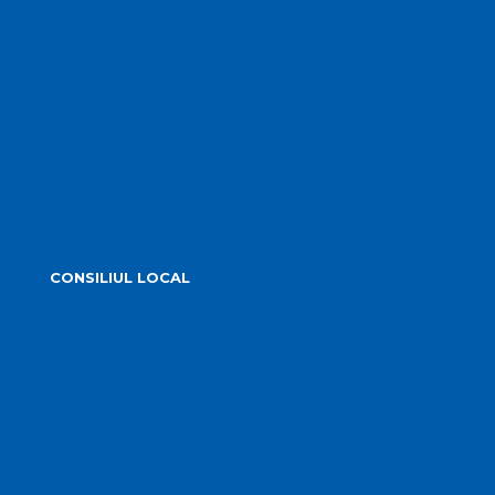
PMUD Turda
Orașe înfrățite
Cetățeni de onoare
Știrile primăriei
Alegeri 2024
CONSILIUL LOCAL
Componența Consiliului Local Turda 2024 – 2028
Componența Consiliului Local Turda 2020 – 2024
Comisiile de specialitate
Proiecte de hotărâre supuse aprobării
Hotărârile Consiliului Local