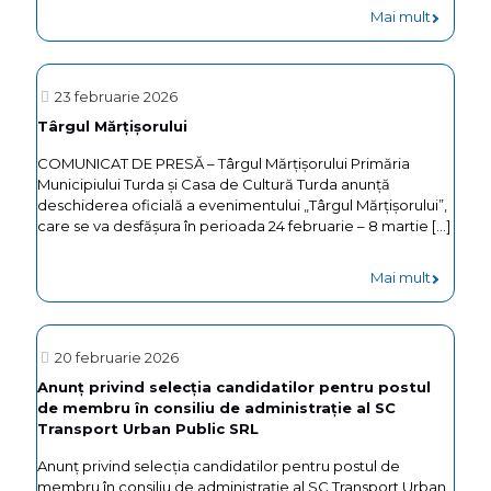
TURDA
-
Mai mult
SA
LISTA
CONTRI
23 februarie 2026
PERSOA
Târgul Mărțișorului
JURIDIC
COMUNICAT DE PRESĂ – Târgul Mărțișorului Primăria
CARE
Municipiului Turda și Casa de Cultură Turda anunță
deschiderea oficială a evenimentului „Târgul Mărțișorului”,
AU
care se va desfășura în perioada 24 februarie – 8 martie
[…]
ACHITAT
-
Mai mult
LA
Târgul
SCADEN
Mărțișor
OBILGAT
20 februarie 2026
FISCALE
Anunț privind selecția candidatilor pentru postul
de membru în consiliu de administrație al SC
DE
Transport Urban Public SRL
PLATA
Anunț privind selecția candidatilor pentru postul de
SI
membru în consiliu de administrație al SC Transport Urban