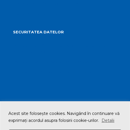
Formular identificare câini agresivi
Harta spre Salina Turda
SECURITATEA DATELOR
Politica de confidențialitate și protecția datelor cu
caracter personal
Politica de administrare a modulelor cookie
Transparența datelor cu caracter personal
Acest site foloseşte cookies. Navigând în continuare vă
© 2021 Primăria Municipiului Turda. All Rights Reserved
exprimaţi acordul asupra folosirii cookie-urilor.
Detalii