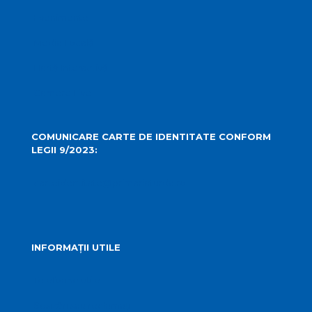
Evenimente
Media Locală
Hartă Interactivă
Camere Live
COMUNICARE CARTE DE IDENTITATE CONFORM
LEGII 9/2023:
carteidentitate@primariaturda.ro
INFORMAȚII UTILE
Telefoane utile
Sesizări sau reclamații