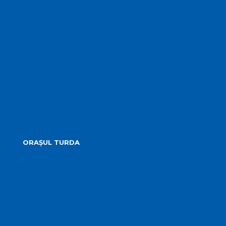
Hotărârile Consiliului Local
Transparență Decizională
Procese verbale ale ședințelor
Minutele ședințelor
Situatia Voturilor
Guvernanță corporativă
ORAȘUL TURDA
Prezentare
Obiective Turistice
Cultură
Istoric