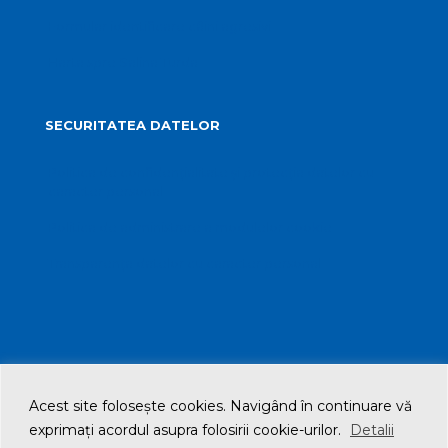
Formular identificare câini agresivi
Harta spre Salina Turda
SECURITATEA DATELOR
Politica de confidențialitate și protecția datelor cu
caracter personal
Politica de administrare a modulelor cookie
Transparența datelor cu caracter personal
Acest site foloseşte cookies. Navigând în continuare vă
© 2021 Primăria Municipiului Turda. All Rights Reserved
exprimaţi acordul asupra folosirii cookie-urilor.
Detalii