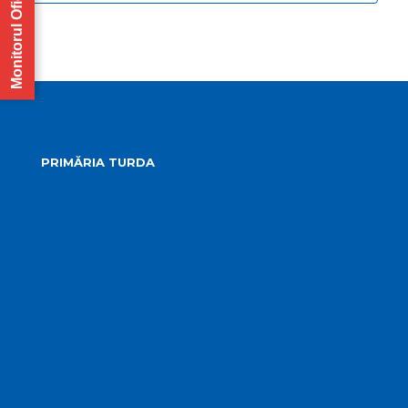
Monitorul Oficial
PRIMĂRIA TURDA
Conducerea primăriei
Structura primăriei
Informații publice
Biroul de presă
Servicii publice subordonate
Urbanism
Strategia de dezvoltare