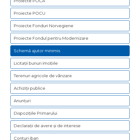
Proiecte POCA
Proiecte POCU
Proiecte Fonduri Norvegiene
Proiecte Fondul pentru Modernizare
Schemă ajutor minimis
Licitații bunuri imobile
Terenuri agricole de vânzare
Achiziții publice
Anunțuri
Dispozițiile Primarului
Declarații de avere şi de interese
Conturi iban