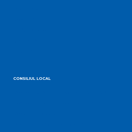
PMUD Turda
Orașe înfrățite
Cetățeni de onoare
Știrile primăriei
Alegeri 2024
CONSILIUL LOCAL
Componența Consiliului Local Turda 2024 – 2028
Componența Consiliului Local Turda 2020 – 2024
Comisiile de specialitate
Proiecte de hotărâre supuse aprobării