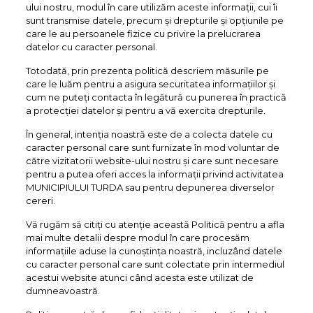
ului nostru, modul în care utilizăm aceste informații, cui îi
sunt transmise datele, precum și drepturile și opțiunile pe
care le au persoanele fizice cu privire la prelucrarea
datelor cu caracter personal.
Totodată, prin prezenta politică descriem măsurile pe
care le luăm pentru a asigura securitatea informațiilor și
cum ne puteți contacta în legătură cu punerea în practică
a protecției datelor și pentru a vă exercita drepturile.
În general, intenția noastră este de a colecta datele cu
caracter personal care sunt furnizate în mod voluntar de
către vizitatorii website-ului nostru și care sunt necesare
pentru a putea oferi acces la informații privind activitatea
MUNICIPIULUI TURDA sau pentru depunerea diverselor
cereri.
Vă rugăm să citiți cu atenție această Politică pentru a afla
mai multe detalii despre modul în care procesăm
informațiile aduse la cunoștința noastră, incluzând datele
cu caracter personal care sunt colectate prin intermediul
acestui website atunci când acesta este utilizat de
dumneavoastră.