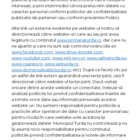
interesați, și prin intermediul cărora prelucrăm datele cu
caracter personal conform politicilor de confidențialitate
publicate de parteneri sau conform prezentei Politici.
Alte link-uri externe existente pe website-ul nostru vă
direcționează către website-uri care au sau pot avea
legătură cu conținutul
www.primariaturda.ro
, dar care nu
ne aparțin și care nu sunt sub controlul nostru (de ex:
www.facebook.com
,
www.drive.google.com
,
www.youtube.com
,
www.sgg.gov.ro
,
www.salinaturda.eu
,
www.caaries.ro
,
www.apiturda.ro
,
www.domeniulpublicturda.ro
, etc). După ce faceți clic pe
un astfel de link extern aparținând unei terțe părți, veți fi
direcționat către website-ul terței părți. Dacă vizitați
oricare dintre aceste website-uri conectate, trebuie să
analizați politicile lor privind confidențialitatea înainte de
a trimite orice date sau informații personale acestor
website-uri. Nu suntem responsabili pentru politicile și
practicile altor operatori de date cu caracter personal sau
pentru modul în care website-urile acestora își
gestionează datele. Municipiul Turda nu controlează și nu
își asumă nicio responsabilitate pentru conținutul,
politicile privind confidențialitatea și notele de informare