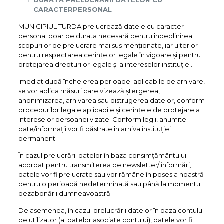
DURATA PRELUCRĂRII DATELOR CU
CARACTER
PERSONAL
MUNICIPIUL TURDA prelucrează datele cu caracter
personal doar pe durata necesară pentru îndeplinirea
scopurilor de prelucrare mai sus menționate, iar ulterior
pentru respectarea cerințelor legale în vigoare și pentru
protejarea drepturilor legale și a intereselor instituției.
Imediat după încheierea perioadei aplicabile de arhivare,
se vor aplica măsuri care vizează ștergerea,
anonimizarea, arhivarea sau distrugerea datelor, conform
procedurilor legale aplicabile și cerințele de protejare a
intereselor persoanei vizate. Conform legii, anumite
date/informații vor fi păstrate în arhiva instituției
permanent.
În cazul prelucrării datelor în baza consimțământului
acordat pentru transmiterea de newsletter/ informări,
datele vor fi prelucrate sau vor rămâne în posesia noastră
pentru o perioadă nedeterminată sau până la momentul
dezabonării dumneavoastră.
De asemenea, în cazul prelucrării datelor în baza contului
de utilizator (al datelor asociate contului), datele vor fi