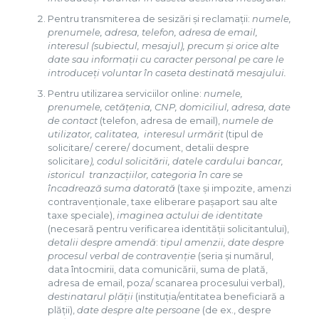
Pentru transmiterea de sesizări și reclamații:
numele,
prenumele, adresa, telefon, adresa de email,
interesul (subiectul, mesajul), precum și orice alte
date sau informații cu caracter personal pe care le
introduceți voluntar în caseta destinată mesajului.
Pentru utilizarea serviciilor online:
numele,
prenumele, cetățenia, CNP, domiciliul, adresa, date
de contact
(telefon, adresa de email),
numele de
utilizator, calitatea, interesul urmărit
(tipul de
solicitare/ cerere/ document, detalii despre
solicitare
), codul solicitării, datele cardului bancar,
istoricul tranzacțiilor, categoria în care se
încadrează suma datorată
(taxe și impozite, amenzi
contravenționale, taxe eliberare pașaport sau alte
taxe speciale),
imaginea actului de identitate
(necesară pentru verificarea identității solicitantului),
detalii despre amendă
:
tipul amenzii, date despre
procesul verbal de contravenție
(seria și numărul,
data întocmirii, data comunicării, suma de plată,
adresa de email, poza/ scanarea procesului verbal),
destinatarul plății
(instituția/entitatea beneficiară a
plății),
date despre alte persoane
(de ex., despre