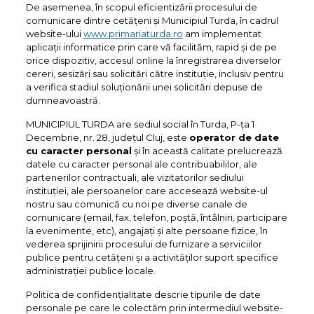
De asemenea, în scopul eficientizării procesului de
comunicare dintre cetățeni și Municipiul Turda, în cadrul
website-ului
www.primariaturda.ro
am implementat
aplicații informatice prin care vă facilităm, rapid și de pe
orice dispozitiv, accesul online la înregistrarea diverselor
cereri, sesizări sau solicitări către instituție, inclusiv pentru
a verifica stadiul soluționării unei solicitări depuse de
dumneavoastră.
MUNICIPIUL TURDA are sediul social în Turda, P-ța 1
Decembrie, nr. 28, județul Cluj, este
operator de date
cu caracter personal
și în această calitate prelucrează
datele cu caracter personal ale contribuabililor, ale
partenerilor contractuali, ale vizitatorilor sediului
instituției, ale persoanelor care accesează website-ul
nostru sau comunică cu noi pe diverse canale de
comunicare (email, fax, telefon, poștă, întâlniri, participare
la evenimente, etc), angajați și alte persoane fizice, în
vederea sprijinirii procesului de furnizare a serviciilor
publice pentru cetățeni și a activităților suport specifice
administrației publice locale.
Politica de confidențialitate descrie tipurile de date
personale pe care le colectăm prin intermediul website-