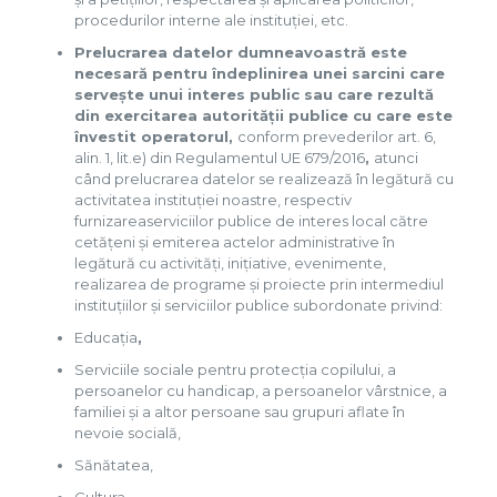
procedurilor interne ale instituției, etc.
Prelucrarea datelor dumneavoastră este
necesară pentru îndeplinirea unei sarcini care
servește unui interes public sau care rezultă
din exercitarea autorității publice cu care este
învestit operatorul,
conform prevederilor art. 6,
alin. 1, lit.e) din Regulamentul UE 679/2016
,
atunci
când prelucrarea datelor se realizează în legătură cu
activitatea instituției noastre, respectiv
furnizareaserviciilor publice de interes local către
cetățeni și emiterea actelor administrative în
legătură cu activități, inițiative, evenimente,
realizarea de programe și proiecte prin intermediul
instituțiilor și serviciilor publice subordonate privind:
Educația
,
Serviciile sociale pentru protecția copilului, a
persoanelor cu handicap, a persoanelor vârstnice, a
familiei și a altor persoane sau grupuri aflate în
nevoie socială,
Sănătatea,