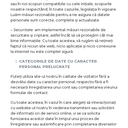
sau în noi scopuri compatibile cu cele inițiale, scopurile
noastre respectând, în toate cazurile, legislația în vigoare.
Luăm măsuri rezonabile pentru a ne asigura că datele
personale sunt corecte, complete și actualizate.
–
Securitate
: am implementat măsuri rezonabile de
securitate și criptare, astfel încât să vă protejăm cât mai
bine informațiile. Cu toate acestea, vă rugăm să rețineți
faptul că niciun site web, nicio aplicație și nicio conexiune
la internet nu este complet sigură.
CATEGORIILE DE DATE CU CARACTER
PERSONAL PRELUCRATE
Puteți utiliza site-ul nostru în calitate de vizitator fără a
dezvălui date cu caracter personal, respectiv fără a fi
necesară înregistrarea unui cont sau completarea vreunui
formular de contact.
Cu toate acestea, în cazul în care alegeți să interacționați
cu website-ul nostru în vederea transmiterii sau solicitării
de informații ori de servicii online, vi se va solicita
furnizarea acestor date în timpul unui proces de
înregistrare sau autentificare prin completarea diverselor