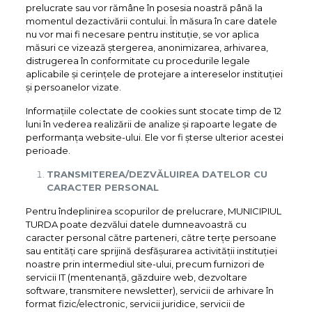
prelucrate sau vor rămâne în posesia noastră până la
momentul dezactivării contului. În măsura în care datele
nu vor mai fi necesare pentru instituție, se vor aplica
măsuri ce vizează ștergerea, anonimizarea, arhivarea,
distrugerea în conformitate cu procedurile legale
aplicabile și cerințele de protejare a intereselor instituției
și persoanelor vizate.
Informațiile colectate de cookies sunt stocate timp de 12
luni în vederea realizării de analize și rapoarte legate de
performanța website-ului. Ele vor fi șterse ulterior acestei
perioade.
TRANSMITEREA/DEZVĂLUIREA DATELOR CU
CARACTER PERSONAL
Pentru îndeplinirea scopurilor de prelucrare, MUNICIPIUL
TURDA poate dezvălui datele dumneavoastră cu
caracter personal către parteneri, către terțe persoane
sau entități care sprijină desfășurarea activității instituției
noastre prin intermediul site-ului, precum furnizori de
servicii IT (mentenanță, găzduire web, dezvoltare
software, transmitere newsletter), servicii de arhivare în
format fizic/electronic, servicii juridice, servicii de