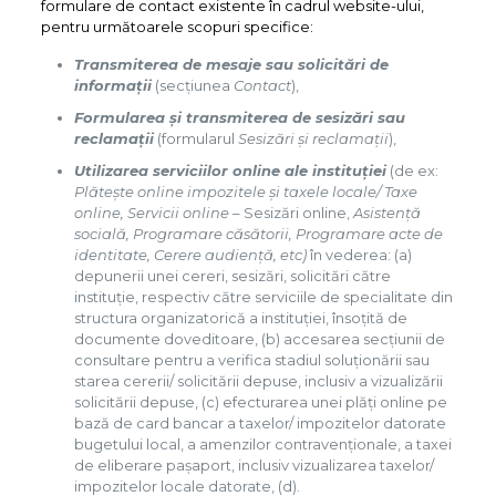
formulare de contact existente în cadrul website-ului,
pentru următoarele scopuri specifice:
Transmiterea de mesaje sau solicitări de
informații
(secțiunea
Contact
),
Formularea și transmiterea de sesizări sau
reclamații
(formularul
Sesizări și reclamații
),
Utilizarea serviciilor online ale instituției
(de ex:
Plătește online impozitele și taxele locale/ Taxe
online, Servicii online
– Sesizări online,
Asistență
socială, Programare căsătorii, Programare acte de
identitate, Cerere audiență, etc)
în vederea: (a)
depunerii unei cereri, sesizări, solicitări către
instituție, respectiv către serviciile de specialitate din
structura organizatorică a instituției, însoțită de
documente doveditoare, (b) accesarea secțiunii de
consultare pentru a verifica stadiul soluționării sau
starea cererii/ solicitării depuse, inclusiv a vizualizării
solicitării depuse, (c) efecturarea unei plăți online pe
bază de card bancar a taxelor/ impozitelor datorate
bugetului local, a amenzilor contravenționale, a taxei
de eliberare pașaport, inclusiv vizualizarea taxelor/
impozitelor locale datorate, (d).