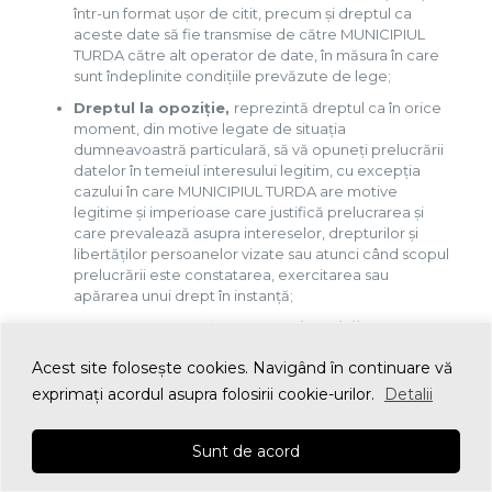
într-un format ușor de citit, precum și dreptul ca
aceste date să fie transmise de către MUNICIPIUL
TURDA către alt operator de date, în măsura în care
sunt îndeplinite condițiile prevăzute de lege;
Dreptul la opoziție,
reprezintă dreptul ca în orice
moment, din motive legate de situația
dumneavoastră particulară, să vă opuneți prelucrării
datelor în temeiul interesului legitim, cu excepția
cazului în care MUNICIPIUL TURDA are motive
legitime și imperioase care justifică prelucrarea și
care prevalează asupra intereselor, drepturilor și
libertăților persoanelor vizate sau atunci când scopul
prelucrării este constatarea, exercitarea sau
apărarea unui drept în instanță;
Dreptul de a nu fi supus unei decizii
individuale automate,
reprezintă dreptul de a nu
Acest site foloseşte cookies. Navigând în continuare vă
fi subiectul unei decizii luate exclusiv pe baza unor
activități de prelucrare automate, inclusiv crearea de
exprimaţi acordul asupra folosirii cookie-urilor.
Detalii
profiluri, care produce efecte juridice sau vă
afectează în mod similar într-o măsură semnificativă;
Sunt de acord
Dreptul de a retrage oricând consimțământul
dat,
în vederea încetării prelucrării datelor care se