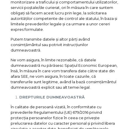
monitorizare a traficului și comportamentului utilizatorilor,
servicii poștale/de curierat, ori în măsura în care suntem
obligați să facem acest lucru prin lege, la solicitarea
autorităților competente de control ale statului, în baza și
limitele prevederilor legale și ca urmare a unor cereri
expres formulate.
Putem transmite datele și altor părți având
consimțământul sau potrivit instrucțiunilor
dumneavoastră.
Ne vom asigura, în limite rezonabile, că datele
dumneavoastră nu părăsesc Spațiul Economic European,
însă, în măsura în care vom transfera date către state din
afara SEE, ne vom asigura, în toate cazurile, că
transferurile sunt legitime, având la bază consimțământul
dumneavoastră explicit sau alt temei legal.
DREPTURILE DUMNEAVOASTRĂ
În calitate de persoană vizată, în conformitate cu
prevederile Regulamentului (UE) 679/2016 privind
protecția persoanelor fizice în ceea ce privește
prelucrarea datelor cu caracter personal și privind libera
circulație a acestor date, beneficiați de următoarele