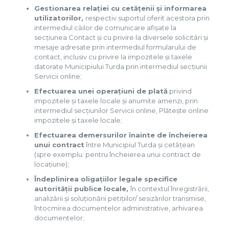
Gestionarea relației cu cetățenii și informarea
utilizatorilor,
respectiv suportul oferit acestora prin
intermediul căilor de comunicare afișate la
secțiunea Contact și cu privire la diversele solicitări și
mesaje adresate prin intermediul formularului de
contact, inclusiv cu privire la impozitele și taxele
datorate Municipiului Turda prin intermediul secțiunii
Servicii online;
Efectuarea unei operațiuni de plată
privind
impozitele și taxele locale și anumite amenzi, prin
intermediul secțiunilor Servicii online, Plătește online
impozitele și taxele locale;
Efectuarea demersurilor înainte de încheierea
unui contract
între Municipiul Turda și cetățean
(spre exemplu: pentru încheierea unui contract de
locațiune);
Îndeplinirea oligațiilor legale specifice
autorității publice locale,
în contextul înregistrării,
analizării și soluționării petițiilor/ sesizărilor transmise,
întocmirea documentelor administrative, arhivarea
documentelor;