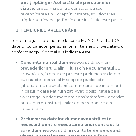
petiții/plângeri/solicităti ale persoanelor
vizate,
precum și pentru constatarea sau
revendicarea unui drept în instanță, soluționarea
litigiilor sau investigațiilor în care instituția este parte.
TEMEIURILE PRELUCRĂRII
Temeiul legal al prelucrarii de către MUNICIPIUL TURDA a
datelor cu caracter personal prin intermediul website-ului
conform scopurilor mai sus indicate este:
Consimțământul dumneavoastră,
conform
prevederilor art. 6, alin. 1, lit. a) din Regulamentul UE
nr. 679/2016, în ceea ce privește prelucrarea datelor
cu caracter personal în scop de publicitate
(abonarea la newsetter/ comunicarea de informări),
în cazul în care l-ați furnizat. Aveți posibilitatea de a
vă retrage în orice moment consimțământul acordat
prin urmarea instrucțiunilor de dezabonare din
fiecare email.
Prelucrarea datelor dumneavoastră este
necesară pentru executarea unui contract la
care dumneavoastră, în calitate de persoană