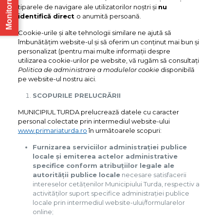
Monitorul Oficial
tiparele de navigare ale utilizatorilor noștri și
nu
identifică direct
o anumită persoană.
Cookie-urile și alte tehnologii similare ne ajută să
îmbunătățim website-ul și să oferim un conținut mai bun și
personalizat (pentru mai multe informații despre
utilizarea cookie-urilor pe website, vă rugăm să consultați
Politica de administrare a modulelor cookie
disponibilă
pe website-ul nostru aici.
SCOPURILE PRELUCRĂRII
MUNICIPIUL TURDA prelucrează datele cu caracter
personal colectate prin intermediul website-ului
www.primariaturda.ro
în următoarele scopuri:
Furnizarea serviciilor administrației publice
locale și emiterea actelor administrative
specifice conform atribuțiilor legale ale
autorității publice locale
necesare satisfacerii
intereselor cetățenilor Municipiului Turda, respectiv a
activităților suport specifice administrației publice
locale prin intermediul website-ului/formularelor
online;