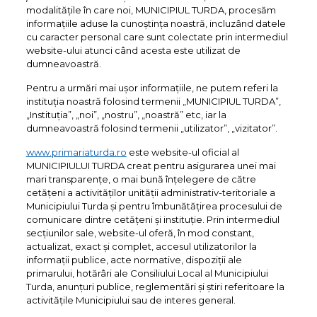
modalitățile în care noi, MUNICIPIUL TURDA, procesăm
informațiile aduse la cunoștința noastră, incluzând datele
cu caracter personal care sunt colectate prin intermediul
website-ului atunci când acesta este utilizat de
dumneavoastră.
Pentru a urmări mai ușor informațiile, ne putem referi la
instituția noastră folosind termenii „MUNICIPIUL TURDA”,
„Instituția”, „noi”, „nostru”, „noastră” etc, iar la
dumneavoastră folosind termenii „utilizator”, „vizitator”.
www.primariaturda.ro
este website-ul oficial al
MUNICIPIULUI TURDA creat pentru asigurarea unei mai
mari transparențe, o mai bună înțelegere de către
cetățeni a activităților unității administrativ-teritoriale a
Municipiului Turda și pentru îmbunătățirea procesului de
comunicare dintre cetățeni și instituție. Prin intermediul
secțiunilor sale, website-ul oferă, în mod constant,
actualizat, exact și complet, accesul utilizatorilor la
informații publice, acte normative, dispoziții ale
primarului, hotărâri ale Consiliului Local al Municipiului
Turda, anunțuri publice, reglementări și știri referitoare la
activitățile Municipiului sau de interes general.