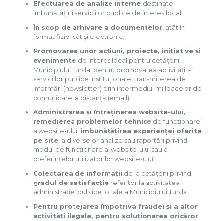
Efectuarea de analize interne
destinate
îmbunătățirii serviciilor publice de interes local;
În scop de arhivare a documentelor
, atât în
format fizic, cât și electronic;
Promovarea unor acțiuni, proiecte, inițiative și
evenimente
de interes local pentru cetățenii
Municipiului Turda, pentru promovarea activității și
serviciilor publice instituționale, transmiterea de
informări (newsletter) prin intermediul mijloacelor de
comunicare la distanță (email);
Administrarea și întreținerea website-ului,
remedierea problemelor tehnice
de funcționare
a website-ului,
îmbunătățirea experienței oferite
pe site
, a diverselor analize sau raportări privind
modul de funcționare al website-ului sau a
preferințelor utilizatorilor website-ului.
Colectarea de informații
de la cetățeni privind
gradul de satisfacție
referitor la activitatea
administrației publice locale a Municipiului Turda.
Pentru protejarea împotriva fraudei și a altor
activități ilegale, pentru soluționarea oricăror