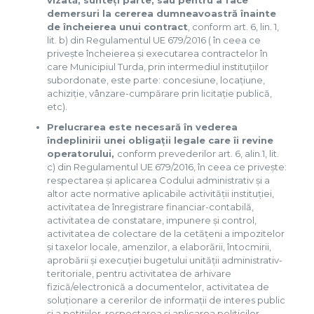
vizată, sunteți parte, sau pentru a face
demersuri la cererea dumneavoastră înainte
de încheierea unui contract
, conform art. 6, lin. 1,
lit. b) din Regulamentul UE 679/2016 ( în ceea ce
privește încheierea și executarea contractelor în
care Municipiul Turda, prin intermediul instituțiilor
subordonate, este parte: concesiune, locațiune,
achiziție, vânzare-cumpărare prin licitație publică,
etc).
Prelucrarea este necesară în vederea
îndeplinirii unei obligații legale care îi revine
operatorului,
conform prevederilor art. 6, alin.1, lit.
c) din Regulamentul UE 679/2016, în ceea ce privește:
respectarea și aplicarea Codului administrativ și a
altor acte normative aplicabile activității instituției,
activitatea de înregistrare financiar-contabilă,
activitatea de constatare, impunere și control,
activitatea de colectare de la cetățeni a impozitelor
și taxelor locale, amenzilor, a elaborării, întocmirii,
aprobării și execuției bugetului unității administrativ-
teritoriale, pentru activitatea de arhivare
fizică/electronică a documentelor, activitatea de
soluționare a cererilor de informații de interes public
și a petițiilor, respectarea și aplicarea politicilor,