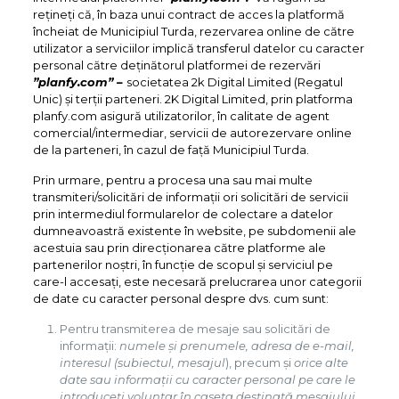
rețineți că, în baza unui contract de acces la platformă
încheiat de Municipiul Turda, rezervarea online de către
utilizator a serviciilor implică transferul datelor cu caracter
personal către deținătorul platformei de rezervări
”planfy.com” –
societatea 2k Digital Limited (Regatul
Unic) și terții parteneri. 2K Digital Limited, prin platforma
planfy.com asigură utilizatorilor, în calitate de agent
comercial/intermediar, servicii de autorezervare online
de la parteneri, în cazul de față Municipiul Turda.
Prin urmare, pentru a procesa una sau mai multe
transmiteri/solicitări de informații ori solicitări de servicii
prin intermediul formularelor de colectare a datelor
dumneavoastră existente în website, pe subdomenii ale
acestuia sau prin direcționarea către platforme ale
partenerilor noștri, în funcție de scopul și serviciul pe
care-l accesați, este necesară prelucrarea unor categorii
de date cu caracter personal despre dvs. cum sunt:
Pentru transmiterea de mesaje sau solicitări de
informații:
numele și prenumele, adresa de e-mail,
interesul (subiectul, mesajul
), precum și
orice alte
date sau informații cu caracter personal pe care le
introduceți voluntar în caseta destinată mesajului.