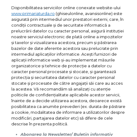
Disponibilitatea serviciilor online conexate website-ului
www.primariaturda.ro
(ghiseulonline, avansisonline) este
asigurată prin intermediul unor prestatori externi, care, în
condiții contractuale și de securitate informatică a
prelucrării datelor cu caracter personal, asigură instituției
noastre serviciul electronic de plată online a impozitelor
și taxelor și vizualizarea acestora, precum și păstrarea
bazelor de date aferente acestora sau prelucrate prin
intermediul aplicațiilor informatice. Acești furnizori de
aplicații informatice web și-au implementat măsurile
organizatorice și tehnice de protecție a datelor cu
caracter personal procesate și stocate, și garantează
protecția și securitatea datelor cu caracter personal
stocate și procesate de către angajații săi care au acces
la acestea. Vă recomandăm să analizați cu atenție
politicile de confidențialitate aplicabile acestor servicii,
înainte de a decide utilizarea acestora, deoarece există
posibilitatea ca anumite prevederi (ex. durata de păstrare
a cookie, modalitatea de informare a utilizatorilor despre
modificări, partajarea datelor etc) să difere de cele
descrise în prezenta politică.
Abonarea la Newsletter/ Buletin informativ