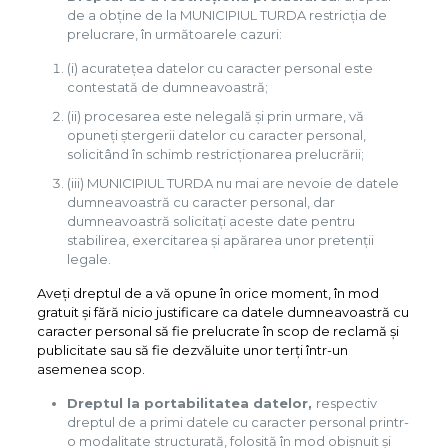
de a obține de la MUNICIPIUL TURDA restricția de
prelucrare, în următoarele cazuri:
(i) acuratețea datelor cu caracter personal este
contestată de dumneavoastră;
(ii) procesarea este nelegală și prin urmare, vă
opuneți ștergerii datelor cu caracter personal,
solicitând în schimb restricționarea prelucrării;
(iii) MUNICIPIUL TURDA nu mai are nevoie de datele
dumneavoastră cu caracter personal, dar
dumneavoastră solicitați aceste date pentru
stabilirea, exercitarea și apărarea unor pretenții
legale.
Aveți dreptul de a vă opune în orice moment, în mod
gratuit și fără nicio justificare ca datele dumneavoastră cu
caracter personal să fie prelucrate în scop de reclamă și
publicitate sau să fie dezvăluite unor terți într-un
asemenea scop.
Dreptul la portabilitatea datelor,
respectiv
dreptul de a primi datele cu caracter personal printr-
o modalitate structurată, folosită în mod obișnuit și