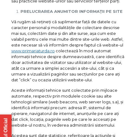
sau practicile website-urilor sau serviciilor terțelor părți.
PRELUCRAREA ANUMITOR INFORMAȚII PE SITE
Vă rugăm să rețineți că suplimentar față de datele cu
caracter personal și modalitățile de colectare descrise
mai sus, colectăm date și din alte surse, așa cum este
valabil pentru cele mai multe dintre site-urile web. Astfel,
este necesar să vă informăm despre faptul că website-ul
www.primariaturda.ro
colectează în mod automat
informații tehnice despre dumneavoastră, care identifică
doar activitatea de vizitator sau utilizator al website-ului,
atât ca urmare a simplei accesări a site-ului, cât și ca
urmare a vizualizării paginilor sau secțiunilor pe care ați
dat ”click” cu ocazia utilizării website-ului.
Aceste informații tehnice sunt colectate prin mijloace
automate, respectiv prin modulele cookie sau alte
tehnologii similare (web beacons, web server logs, s.a), și
identifică informații precum: adresa IP, sistemul de
operare, navigatorul de internet, anunțurile pe care ați
dat click, locația, paginile web pe care le accesați pe
website-ul nostru, în vederea administrării sistemului.
Acestea sunt date statistice, referitoare la acțiunile și