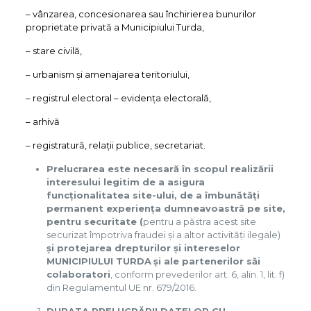
– vânzarea, concesionarea sau închirierea bunurilor
proprietate privată a Municipiului Turda,
– stare civilă,
– urbanism și amenajarea teritoriului,
– registrul electoral – evidența electorală,
– arhivă
– registratură, relații publice, secretariat.
Prelucrarea este necesară în scopul realizării
interesului legitim de a asigura
funcționalitatea site-ului, de a îmbunătăți
permanent experiența dumneavoastră pe site,
pentru securitate (
pentru a păstra acest site
securizat împotriva fraudei și a altor activități ilegale)
și protejarea drepturilor și intereselor
MUNICIPIULUI TURDA
și ale partenerilor săi
colaboratori
, conform prevederilor art. 6, alin. 1, lit. f)
din Regulamentul UE nr. 679/2016.