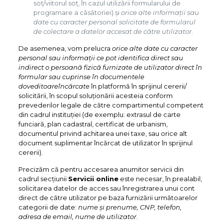
soț/viitorul soț, în cazul utilizării formularului de
programare a căsătoriei) și
orice alte informații sau
date cu caracter personal solicitate de formularul
de colectare a datelor accesat de către utilizator
.
De asemenea, vom prelucra
orice alte date cu caracter
personal sau informații ce pot identifica direct sau
indirect o persoană fizică
furnizate de utilizator direct în
formular
sau cuprinse în
documentele
doveditoare
încărcate
în platformă în sprijinul cererii/
solicitării, în scopul soluționării acesteia conform
prevederilor legale de către compartimentul competent
din cadrul instituției (de exemplu: extrasul de carte
funciară, plan cadastral, certificat de urbanism,
documentul privind achitarea unei taxe, sau orice alt
document suplimentar încărcat de utilizator în sprijinul
cererii).
Precizăm că pentru accesarea anumitor servicii din
cadrul secțiunii
Servicii online
este necesar, în prealabil,
solicitarea datelor de acces sau înregistrarea unui cont
direct de către utilizator pe baza furnizării următoarelor
categorii de date:
nume și prenume, CNP, telefon,
adresa de email, nume de utilizator
.