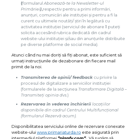
(
formularul
Abonează-te la Newsletter-ul
Primăriei
)
,
respectiv pentru a primi informări,
anunțuri, comunicări ale instituției și pentru a fi la
curent cu ultimele noutăți/ știri în legătură cu
activitatea instituției (serviciul de abonare îl puteți
solicita accesând rubrica dedicată din cadrul
website-ului instituției și/sau din anunțurile distribuite
pe diverse platforme de social media).
Atunci când nu mai doriți să fiți abonat, este suficient să
urmați instrucțiunile de dezabonare din fiecare mail
primit de la noi.
Transmiterea de opinii/ feedback
cu privire la
procesul de digitalizare a serviciilor instituției
(formularele de la secțiunea
Transformare Digitală –
Transmiteți opinia dvs.
)
Rezervarea în vederea închirierii
locațiilor
disponibile din cadrul Centrului Multifuncțional
(formularul Rezervă acum).
Disponibilitatea serviciului online de rezervare conexate
website-ului
www.primariaturda.ro
este asigurată prin
intermediul platformei
”planfy.com”.
Vă rugăm să