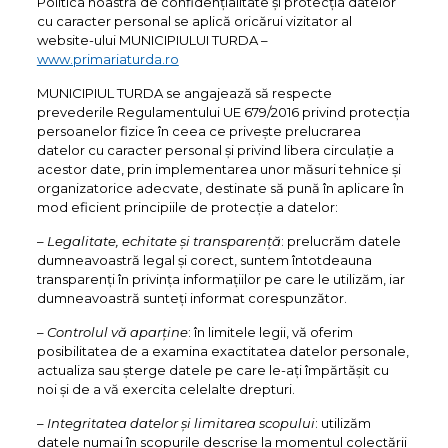
Politica noastră de confidențialitate și protecția datelor
cu caracter personal se aplică oricărui vizitator al
website-ului MUNICIPIULUI TURDA –
www.primariaturda.ro
MUNICIPIUL TURDA se angajează să respecte
prevederile Regulamentului UE 679/2016 privind protecția
persoanelor fizice în ceea ce privește prelucrarea
datelor cu caracter personal și privind libera circulație a
acestor date, prin implementarea unor măsuri tehnice și
organizatorice adecvate, destinate să pună în aplicare în
mod eficient principiile de protecție a datelor:
–
Legalitate, echitate și transparență
: prelucrăm datele
dumneavoastră legal și corect, suntem întotdeauna
transparenți în privința informațiilor pe care le utilizăm, iar
dumneavoastră sunteți informat corespunzător.
–
Controlul vă aparține
: în limitele legii, vă oferim
posibilitatea de a examina exactitatea datelor personale,
actualiza sau șterge datele pe care le-ați împărtășit cu
noi și de a vă exercita celelalte drepturi.
–
Integritatea datelor și limitarea scopului
: utilizăm
datele numai în scopurile descrise la momentul colectării