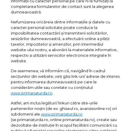
informații cu caracter personal pe care ni le furnizați la
completarea formularelor de contact sunt la alegerea
dumneavoastră.
Nefurnizarea oricăreia dintre informațiile și datele cu
caracter personal solicitate poate conduce la
imposibilitatea contactării și transmiterii solicitărilor,
sesizărilor dumneavoastră, a efectuării online a plății
taxelor, impozitelor și amenzilor, prin intermediul
website-ului nostru, a abonării la materialele informative,
respectiv a utilizării serviciilor electronice integrate în
website.
De asemenea, vă informăm că, navigând în cadrul
secțiunilor din website, veți găsi link-uri/ adrese de interes
pentru informarea dumneavoastră pe care le
considerăm utile sau corelate cu conținutul
www.primariaturda.ro
.
Astfel, am inclus legături/ linkuri către site-urile
partenerilor noștri (de ex. ghiseul.ro, avansisonline.ro) ori
subdomenii ale
www.primariaturda.ro
(se.primariaturda.ro, online.primariaturda.ro), create sau
dezvoltate de instituție în scopul facilitării comunicării cu
publicul și furnizării serviciilor electronice către cetățenii