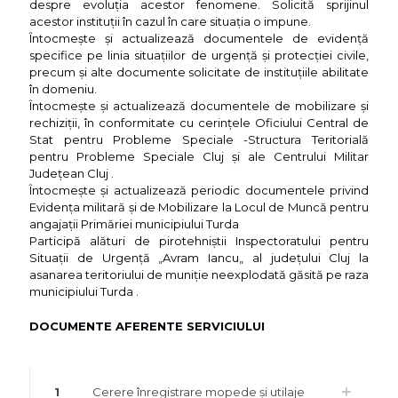
despre evoluţia acestor fenomene. Solicită sprijinul
acestor instituţii în cazul în care situaţia o impune.
Întocmeşte şi actualizează documentele de evidenţă
specifice pe linia situaţiilor de urgenţă şi protecţiei civile,
precum şi alte documente solicitate de instituţiile abilitate
în domeniu.
Întocmeşte şi actualizează documentele de mobilizare şi
rechiziţii, în conformitate cu cerinţele Oficiului Central de
Stat pentru Probleme Speciale -Structura Teritorială
pentru Probleme Speciale Cluj şi ale Centrului Militar
Judeţean Cluj .
Întocmeşte şi actualizează periodic documentele privind
Evidenţa militară şi de Mobilizare la Locul de Muncă pentru
angajaţii Primăriei municipiului Turda
Participă alături de pirotehniştii Inspectoratului pentru
Situaţii de Urgenţă „Avram Iancu„ al judeţului Cluj la
asanarea teritoriului de muniţie neexplodată găsită pe raza
municipiului Turda .
DOCUMENTE AFERENTE SERVICIULUI
1
Cerere înregistrare mopede și utilaje