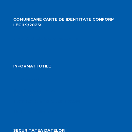
Camere Live
COMUNICARE CARTE DE IDENTITATE CONFORM
LEGII 9/2023:
carteidentitate@primariaturda.ro
INFORMAȚII UTILE
Telefoane utile
Sesizări sau reclamații
Formular identificare câini agresivi
Harta spre Salina Turda
SECURITATEA DATELOR