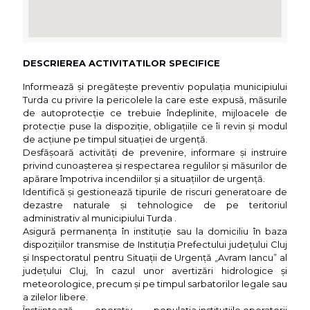
DESCRIEREA ACTIVITATILOR SPECIFICE
Informează şi pregăteşte preventiv populaţia municipiului
Turda cu privire la pericolele la care este expusă, măsurile
de autoprotecţie ce trebuie îndeplinite, mijloacele de
protecţie puse la dispoziţie, obligaţiile ce îi revin şi modul
de acţiune pe timpul situaţiei de urgenţă.
Desfăşoară activităţi de prevenire, informare şi instruire
privind cunoaşterea şi respectarea regulilor şi măsurilor de
apărare împotriva incendiilor şi a situaţiilor de urgenţă.
Identifică şi gestionează tipurile de riscuri generatoare de
dezastre naturale şi tehnologice de pe teritoriul
administrativ al municipiului Turda .
Asigură permanenţa în instituţie sau la domiciliu în baza
dispoziţiilor transmise de Instituţia Prefectului judeţului Cluj
şi Inspectoratul pentru Situaţii de Urgenţă „Avram Iancu” al
judeţului Cluj, în cazul unor avertizări hidrologice şi
meteorologice, precum și pe timpul sarbatorilor legale sau
a zilelor libere.