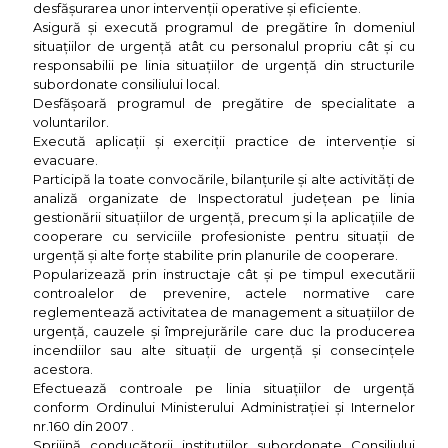
desfăşurarea unor intervenţii operative şi eficiente.
Asigură şi execută programul de pregătire în domeniul
situaţiilor de urgenţă atât cu personalul propriu cât şi cu
responsabilii pe linia situaţiilor de urgenţă din structurile
subordonate consiliului local.
Desfăşoară programul de pregătire de specialitate a
voluntarilor.
Execută aplicaţii şi exerciţii practice de intervenţie si
evacuare.
Participă la toate convocările, bilanţurile și alte activităţi de
analiză organizate de Inspectoratul judeţean pe linia
gestionării situaţiilor de urgenţă, precum şi la aplicaţiile de
cooperare cu serviciile profesioniste pentru situaţii de
urgenţă şi alte forţe stabilite prin planurile de cooperare.
Popularizează prin instructaje cât şi pe timpul executării
controalelor de prevenire, actele normative care
reglementează activitatea de management a situaţiilor de
urgenţă, cauzele şi împrejurările care duc la producerea
incendiilor sau alte situaţii de urgenţă şi consecinţele
acestora.
Efectuează controale pe linia situaţiilor de urgenţă
conform Ordinului Ministerului Administraţiei şi Internelor
nr.160 din 2007 .
Sprijină conducătorii instituţiilor subordonate Consiliului