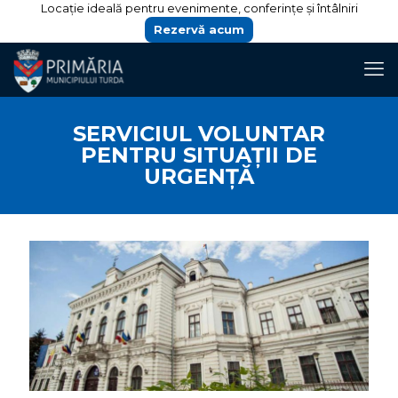
Locație ideală pentru evenimente, conferințe și întâlniri
Rezervă acum
SERVICIUL VOLUNTAR
PENTRU SITUAŢII DE
URGENŢĂ