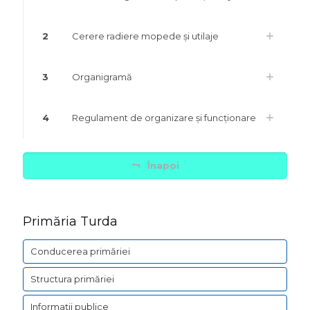
2
Cerere radiere mopede și utilaje
3
Organigramă
4
Regulament de organizare și funcționare
Înapoi
Primăria Turda
Conducerea primăriei
Structura primăriei
Informații publice