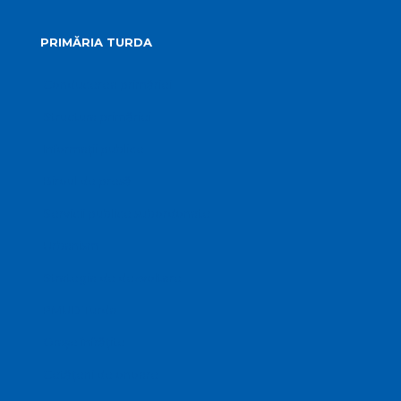
PRIMĂRIA TURDA
Conducerea primăriei
Structura primăriei
Informații publice
Biroul de presă
Servicii publice subordonate
Urbanism
Strategia de dezvoltare
PMUD Turda
Orașe înfrățite
Cetățeni de onoare