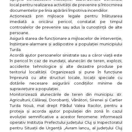
local pentru realizarea activităţii de prevenire și întocmirea
documentelor pe linia apărării împotriva incendiilor.
Acţionează prin mijloace legale pentru înlăturarea
imediată a oricărui pericol, constatat pe timpul
controalelor de prevenire sau adus la cunoştinţă de alte
persoane.
Asigură starea de funcţionare a mijloacelor de intervenţie,
înştiinţare-alarmare şi adăpostire a populaţiei municipiului
Turda.
Acordă ajutor persoanelor sinistrate sau a căror viaţă este
în pericol în caz de inundaţii, alunecări de teren, explozii,
accidente tehnologice şi alte dezastre produse pe
teritoriul localităţii. Organizează şi pune în funcţiune
împreună cu alte structuri locale, locaţii speciale cu
dotările necesare asigurării condiţiilor minime de
supravieţuire a populaţiei .
Monitorizează alunecările de teren din municipiu: str.
Agriculturii,.Călăraşi, Dorobanţi, Vânători, Sirenei şi Cartier
Turda Nouă, mal drept Pârâul Valea Racilor, pentru a
proteja şi acorda ajutor populaţiei din zonă în cazul
evoluţiei semnificative a acestor fenomene. Informează
operativ Instituţia Prefectului judeţului Cluj şi Inspectoratul
pentru Situaţii de Urgenţă „Avram Iancu„ al judeţului Cluj