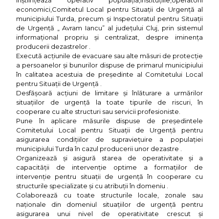
Înştiinţează operativ populaţia,instituţiile,operatorii
economici,Comitetul Local pentru Situaţii de Urgenţă al
municipiului Turda, precum şi Inspectoratul pentru Situaţii
de Urgenţă „ Avram Iancu” al judeţului Cluj, prin sistemul
informaţional propriu şi centralizat, despre iminenţa
producerii dezastrelor .
Execută acţiunile de evacuare sau alte măsuri de protecţie
a persoanelor şi bunurilor dispuse de primarul municipiului
în calitatea acestuia de preşedinte al Comitetului Local
pentru Situaţii de Urgenţă .
Desfăşoară acţiuni de limitare şi înlăturare a urmărilor
situaţiilor de urgenţă la toate tipurile de riscuri, în
cooperare cu alte structuri sau servicii profesioniste.
Pune în aplicare măsurile dispuse de preşedintele
Comitetului Local pentru Situaţii de Urgenţă pentru
asigurarea condiţiilor de supravieţuire a populaţiei
municipiului Turda în cazul producerii unor dezastre .
Organizează şi asigură starea de operativitate şi a
capacităţii de intervenţie optime a formaţiilor de
intervenţie pentru situaţii de urgenţă în cooperare cu
structurile specializate şi cu atribuţii în domeniu .
Colaborează cu toate structurile locale, zonale sau
naţionale din domeniul situaţiilor de urgenţă pentru
asigurarea unui nivel de operativitate crescut şi