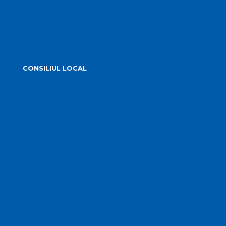
Știrile primăriei
Alegeri 2024
CONSILIUL LOCAL
Componența Consiliului Local Turda 2024 – 2028
Componența Consiliului Local Turda 2020 – 2024
Comisiile de specialitate
Proiecte de hotărâre supuse aprobării
Hotărârile Consiliului Local
Transparență Decizională
Procese verbale ale ședințelor
Minutele ședințelor