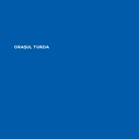
Situatia Voturilor
Guvernanță corporativă
ORAȘUL TURDA
Prezentare
Obiective Turistice
Cultură
Istoric
Evenimente
Media Locală
Hartă Interactivă