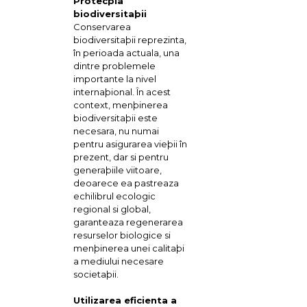
Protecþia
biodiversitaþii
Conservarea
biodiversitaþii reprezinta,
în perioada actuala, una
dintre problemele
importante la nivel
internaþional. În acest
context, menþinerea
biodiversitaþii este
necesara, nu numai
pentru asigurarea vieþii în
prezent, dar si pentru
generaþiile viitoare,
deoarece ea pastreaza
echilibrul ecologic
regional si global,
garanteaza regenerarea
resurselor biologice si
menþinerea unei calitaþi
a mediului necesare
societaþii.
Utilizarea eficienta a