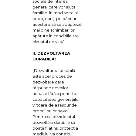
sociale de interes
general care vor ajuta
familiile; în mod special
copiii, dar şi pe părintii
acestora, să se adapteze
mai bine schimbărilor
apărute în condiţiile sau
climatul de viaţă.
II. DEZVOLTAREA
DURABILĂ:
„Dezvoltarea durabilă
este acel proces de
dezvoltare care
răspunde nevoilor
actuale fără a periclita
capacitatea generațiilor
viitoare de a răspunde
propriilor lor nevoi.
Pentru ca dezideratul
dezvoltării durabile să
poată fi atins, protecția
mediului va constitui