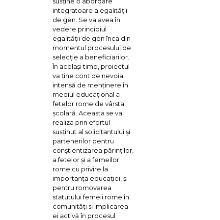
susţine o abordare
integratoare a egalităţii
de gen. Se va avea în
vedere principiul
egalităţii de gen înca din
momentul procesului de
selecţie a beneficiarilor.
În acelaşi timp, proiectul
va ţine cont de nevoia
intensă de menţinere în
mediul educaţional a
fetelor rome de vârsta
şcolară. Aceasta se va
realiza prin efortul
susţinut al solicitantului şi
partenerilor pentru
conştientizarea părinţilor,
a fetelor şi a femeilor
rome cu privire la
importanţa educaţiei, şi
pentru romovarea
statutului femeii rome în
comunităţi si implicarea
ei activă în procesul