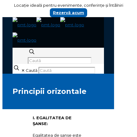
Locație ideală pentru evenimente, conferințe și întâlniri
Rezervă acum
✕
Caută
Principii orizontale
I. EGALITATEA DE
ŞANSE:
Egalitatea de şanse este