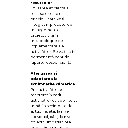
resurselor
Utilizarea eficientă a
resurselor este un
principiu care va fi
integrat în procesul de
management al
proiectului şi în
metodologiile de
implementare ale
activităţilor. Se va ţine în
permanenţă cont de
raportul cost/eficienţă.
Atenuarea şi
adaptarea la
schimbările climatice
Prin activităţile de
mentorat în cadrul
activităţilor cu copiii se va
urmări o schimbare de
atitudine, atât la nivel
individual, cât şi la nivel
colectiv. Imbătrânirea
populaţiei şi migrarea