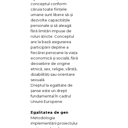
conceptul conform
căruia toate fiinţele
umane sunt libere să-și
dezvolte capacităţile
personale şi să aleagă
fără limitări impuse de
roluri stricte. Conceptul
are la bază asigurarea
participării depline a
fiecărei persoane la viața
economică și socială, fără
deosebire de origine
etnică, sex, religie, vârstă,
dizabilități sau orientare
sexuală.
Dreptul la egalitate de
şanse este un drept
fundamental în cadrul
Uniunii Europene.
Egalitatea de gen
Metodologia
implementării proiectului