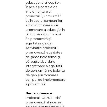
educaţional al copiilor.
În acelaşi context de
implementare a
proiectului, vom urmări
ca în cadrul campaniilor
antidiscriminare şi de
promovare a educaţiei în
rândul părinţilor romi să
fie promovată şi
egalitatea de gen.
Activităţile proiectului
promovează egalitatea
de şanse între femei şi
bărbaţi,o abordare
integratoare a egalităţii
de gen, urmărind balanţa
de gen şi în formarea
echipei de implementare
a proiectului.
Nediscriminare
Proiectul „CEPS Turda”
promovează atingerea
obiectivelor programului