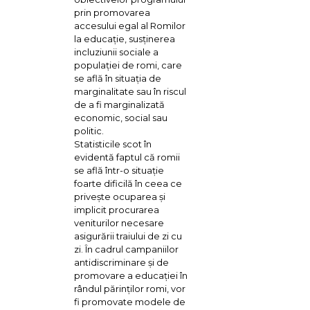
prin promovarea
accesului egal al Romilor
la educaţie, susţinerea
incluziunii sociale a
populaţiei de romi, care
se află în situaţia de
marginalitate sau în riscul
de a fi marginalizată
economic, social sau
politic.
Statisticile scot în
evidentă faptul că romii
se află într-o situaţie
foarte dificilă în ceea ce
priveşte ocuparea şi
implicit procurarea
veniturilor necesare
asigurării traiului de zi cu
zi. În cadrul campaniilor
antidiscriminare şi de
promovare a educaţiei în
rândul părinţilor romi, vor
fi promovate modele de