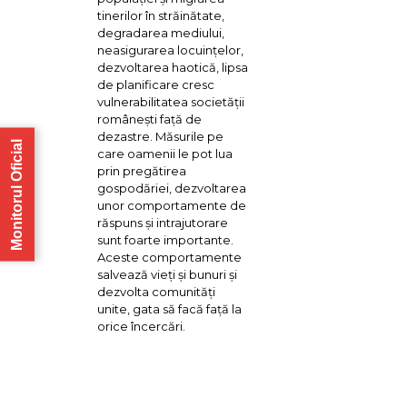
tinerilor în străinătate,
degradarea mediului,
neasigurarea locuinţelor,
dezvoltarea haotică, lipsa
de planificare cresc
vulnerabilitatea societăţii
româneşti faţă de
dezastre. Măsurile pe
Monitorul Oficial
care oamenii le pot lua
prin pregătirea
gospodăriei, dezvoltarea
unor comportamente de
răspuns şi intrajutorare
sunt foarte importante.
Aceste comportamente
salvează vieţi şi bunuri şi
dezvolta comunităţi
unite, gata să facă faţă la
orice încercări.