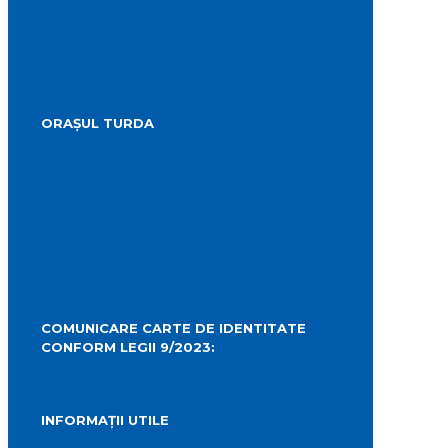
Transparență Decizională
Procese verbale ale ședințelor
Minutele ședințelor
Situatia Voturilor
Guvernanță corporativă
ORAȘUL TURDA
Prezentare
Obiective Turistice
Cultură
Istoric
Evenimente
Media Locală
Hartă Interactivă
Camere Live
COMUNICARE CARTE DE IDENTITATE
CONFORM LEGII 9/2023:
carteidentitate@primariaturda.ro
INFORMAȚII UTILE