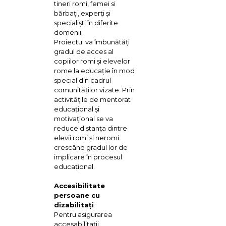
tineri romi, femei si
bărbaţi, experţi şi
specialişti în diferite
domenii.
Proiectul va îmbunătăţi
gradul de acces al
copiilor romi şi elevelor
rome la educaţie în mod
special din cadrul
comunităţilor vizate. Prin
activităţile de mentorat
educaţional şi
motivaţional se va
reduce distanţa dintre
elevii romi şi neromi
crescând gradul lor de
implicare în procesul
educaţional.
Accesibilitate
persoane cu
dizabilitaţi
Pentru asigurarea
accesabilitaţii