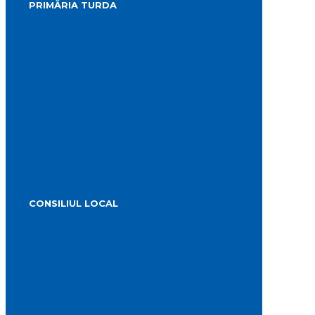
PRIMĂRIA TURDA
Conducerea primăriei
Structura primăriei
Informații publice
Biroul de presă
Servicii publice subordonate
Urbanism
Strategia de dezvoltare
PMUD Turda
Orașe înfrățite
Cetățeni de onoare
Știrile primăriei
Alegeri 2024
CONSILIUL LOCAL
Componența Consiliului Local Turda 2024 –
2028
Componența Consiliului Local Turda 2020 –
2024
Comisiile de specialitate
Proiecte de hotărâre supuse aprobării
Hotărârile Consiliului Local