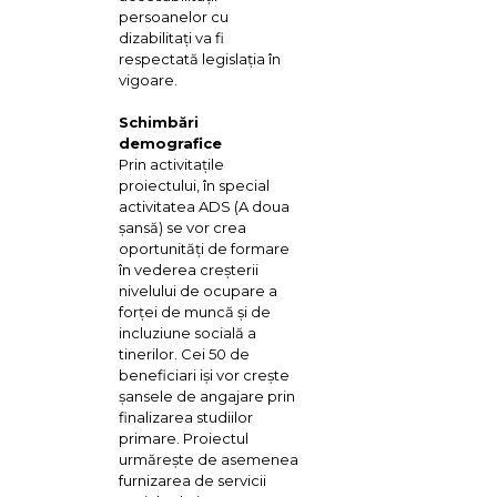
persoanelor cu
dizabilitaţi va fi
respectată legislaţia în
vigoare.
Schimbări
demografice
Prin activitaţile
proiectului, în special
activitatea ADS (A doua
şansă) se vor crea
oportunităţi de formare
în vederea creşterii
nivelului de ocupare a
forţei de muncă şi de
incluziune socială a
tinerilor. Cei 50 de
beneficiari işi vor creşte
şansele de angajare prin
finalizarea studiilor
primare. Proiectul
urmăreşte de asemenea
furnizarea de servicii