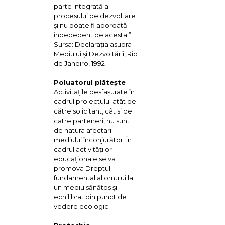
parte integrată a
procesului de dezvoltare
și nu poate fi abordată
indepedent de acesta.”
Sursa: Declarația asupra
Mediului și Dezvoltării, Rio
de Janeiro, 1992
Poluatorul plăteşte
Activitaţile desfaşurate în
cadrul proiectului atât de
către solicitant, cât si de
catre parteneri, nu sunt
de natura afectarii
mediului înconjurător. În
cadrul activităţilor
educaţionale se va
promova Dreptul
fundamental al omului la
un mediu sănătos şi
echilibrat din punct de
vedere ecologic.