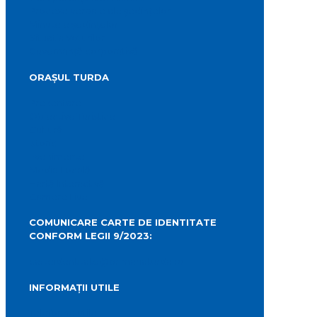
Procese verbale ale ședințelor
Minutele ședințelor
Situatia Voturilor
Guvernanță corporativă
ORAȘUL TURDA
Prezentare
Obiective Turistice
Cultură
Istoric
Evenimente
Media Locală
Hartă Interactivă
Camere Live
COMUNICARE CARTE DE IDENTITATE
CONFORM LEGII 9/2023:
carteidentitate@primariaturda.ro
INFORMAȚII UTILE
Telefoane utile