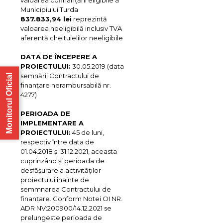
valoarea cofinanțării eligibile a
Municipiului Turda
837.833,94 lei
reprezintă
valoarea neeligibilă inclusiv TVA
aferentă cheltuielilor neeligibile
DATA DE ÎNCEPERE A
PROIECTULUI:
30.05.2019 (data
semnării Contractului de
Monitorul Oficial
ﬁnanțare nerambursabilă nr.
4277)
PERIOADA DE
IMPLEMENTARE A
PROIECTULUI:
45 de luni,
respectiv între data de
01.04.2018 și 31.12.2021, aceasta
cuprinzând și perioada de
desfășurare a activităților
proiectului înainte de
semmnarea Contractului de
finanțare. Conform Notei OI NR.
ADR NV:200900/14.12.2021 se
prelungeste perioada de