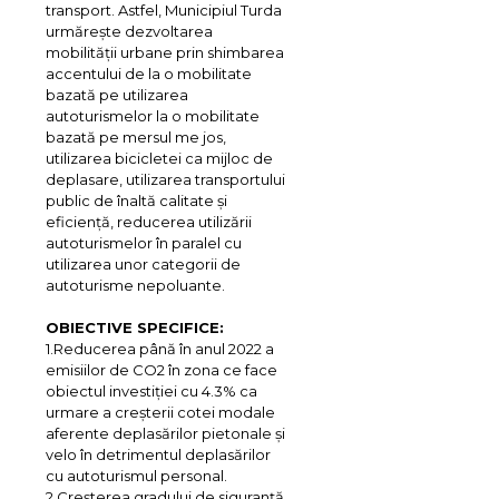
transport. Astfel, Municipiul Turda
urmărește dezvoltarea
mobilității urbane prin shimbarea
accentului de la o mobilitate
bazată pe utilizarea
autoturismelor la o mobilitate
bazată pe mersul me jos,
utilizarea bicicletei ca mijloc de
deplasare, utilizarea transportului
public de înaltă calitate și
eficiență, reducerea utilizării
autoturismelor în paralel cu
utilizarea unor categorii de
autoturisme nepoluante.
OBIECTIVE SPECIFICE:
1.Reducerea până în anul 2022 a
emisiilor de CO2 în zona ce face
obiectul investiției cu 4.3% ca
urmare a creșterii cotei modale
aferente deplasărilor pietonale și
velo în detrimentul deplasărilor
cu autoturismul personal.
2.Creșterea gradului de siguranță