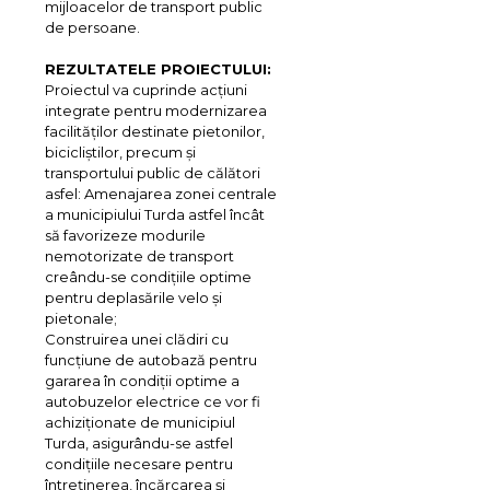
mijloacelor de transport public
de persoane.
REZULTATELE PROIECTULUI:
Proiectul va cuprinde acțiuni
integrate pentru modernizarea
facilităților destinate pietonilor,
bicicliștilor, precum și
transportului public de călători
asfel: Amenajarea zonei centrale
a municipiului Turda astfel încât
să favorizeze modurile
nemotorizate de transport
creându-se condițiile optime
pentru deplasările velo și
pietonale;
Construirea unei clădiri cu
funcțiune de autobază pentru
gararea în condiții optime a
autobuzelor electrice ce vor fi
achiziționate de municipiul
Turda, asigurându-se astfel
condițiile necesare pentru
întreținerea, încărcarea și