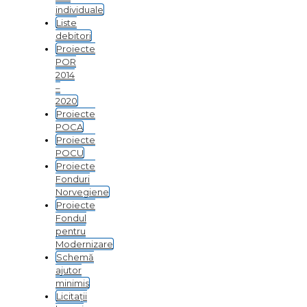
individuale
Liste
debitori
Proiecte
POR
2014
–
2020
Proiecte
POCA
Proiecte
POCU
Proiecte
Fonduri
Norvegiene
Proiecte
Fondul
pentru
Modernizare
Schemă
ajutor
minimis
Licitații