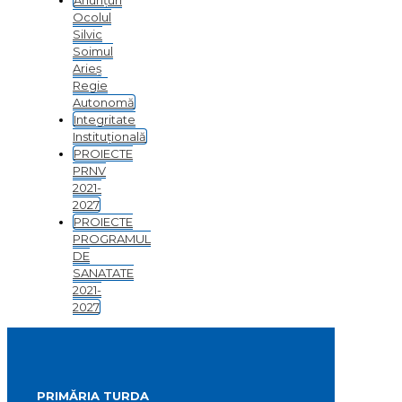
Anunțuri
Ocolul
Silvic
Soimul
Arieș
Regie
Autonomă
Integritate
Instituțională
PROIECTE
PRNV
2021-
2027
PROIECTE
PROGRAMUL
DE
SANATATE
2021-
2027
PRIMĂRIA TURDA