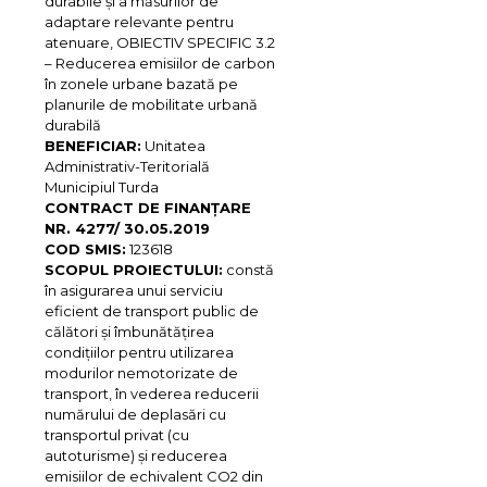
durabile și a măsurilor de
adaptare relevante pentru
atenuare, OBIECTIV SPECIFIC 3.2
– Reducerea emisiilor de carbon
în zonele urbane bazată pe
planurile de mobilitate urbană
durabilă
BENEFICIAR:
Unitatea
Administrativ-Teritorială
Municipiul Turda
CONTRACT DE FINANȚARE
NR. 4277/ 30.05.2019
COD SMIS:
123618
SCOPUL PROIECTULUI:
constă
în asigurarea unui serviciu
eficient de transport public de
călători și îmbunătățirea
condiţiilor pentru utilizarea
modurilor nemotorizate de
transport, în vederea reducerii
numărului de deplasări cu
transportul privat (cu
autoturisme) şi reducerea
emisiilor de echivalent CO2 din