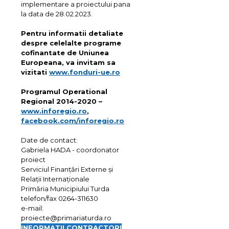
implementare a proiectului pana
la data de 28.02.2023.
Pentru informatii detaliate
despre celelalte programe
cofinantate de Uniunea
Europeana, va invitam sa
vizitati
www.fonduri-ue.ro
Programul Operational
Regional 2014-2020 –
www.inforegio.ro
,
facebook.com/inforegio.ro
Date de contact:
Gabriela HADA - coordonator
proiect
Serviciul Finanțări Externe și
Relații Internaționale
Primăria Municipiului Turda
telefon/fax 0264-311630
e-mail:
proiecte@primariaturda.ro
INFORMATII CONTRACTORI