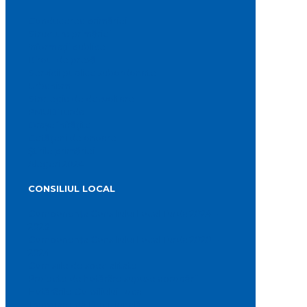
Conducerea primăriei
Structura primăriei
Informații publice
Biroul de presă
Servicii publice subordonate
Urbanism
Strategia de dezvoltare
PMUD Turda
Orașe înfrățite
Cetățeni de onoare
Știrile primăriei
Alegeri 2024
CONSILIUL LOCAL
Componența Consiliului Local Turda 2024 –
2028
Componența Consiliului Local Turda 2020 –
2024
Comisiile de specialitate
Proiecte de hotărâre supuse aprobării
Hotărârile Consiliului Local
Transparență Decizională