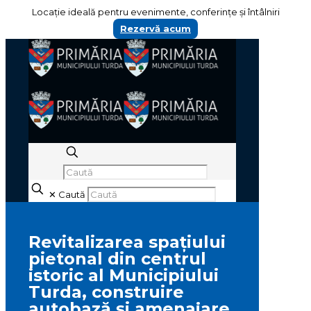
Locație ideală pentru evenimente, conferințe și întâlniri
Rezervă acum
✕
Caută
Revitalizarea spațiului
pietonal din centrul
istoric al Municipiului
Turda, construire
autobază și amenajare