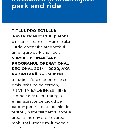
park and ride
TITLUL PROIECTULUI:
„Revitalizarea spațiului pietonal
din centrul istoric al Municipiului
Turda, construire autobază și
amenajare park and ride”.
SURSA DE FINANȚARE:
PROGRAMUL OPERAȚIONAL
REGIONAL 2014 – 2020, AXA
PRIORITARĂ 3
– Sprijinirea
tranziției către o economie cu
emisii scăzute de carbon,
PRIORITATEA DE INVESTIȚII 4E –
Promovarea unor strategii cu
emisii scăzute de dioxid de
carbon pentru toate tipurile de
teritorii, în special pentru zonele
urbane, inclusiv promovarea
mobilității urbane multimodale