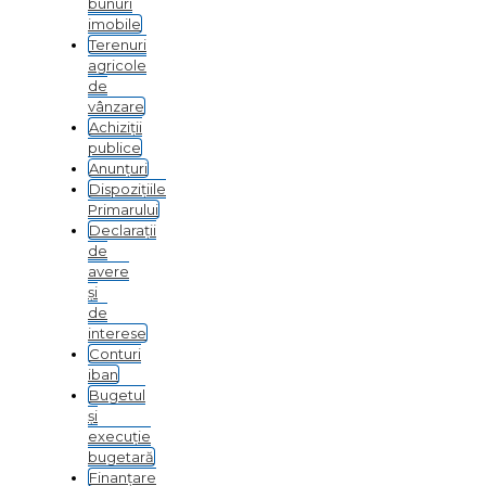
bunuri
imobile
Terenuri
agricole
de
vânzare
Achiziții
publice
Anunțuri
Dispozițiile
Primarului
Declarații
de
avere
şi
de
interese
Conturi
iban
Bugetul
şi
execuţie
bugetară
Finanțare