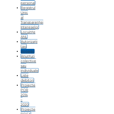
personal
Registrul
Unic
al
Transparenței
Intereselor
Locuințe
ANL
Autorizații
taxi
Angajări
Anunțuri
colective
sau
individuale
Liste
debitori
Proiecte
POR
2014
–
2020
Proiecte