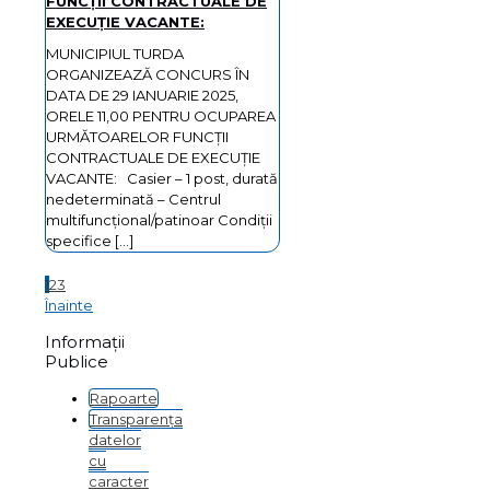
FUNCȚII CONTRACTUALE DE
EXECUȚIE VACANTE:
MUNICIPIUL TURDA
ORGANIZEAZĂ CONCURS ÎN
DATA DE 29 IANUARIE 2025,
ORELE 11,00 PENTRU OCUPAREA
URMĂTOARELOR FUNCȚII
CONTRACTUALE DE EXECUȚIE
VACANTE: Casier – 1 post, durată
nedeterminată – Centrul
multifuncțional/patinoar Condiţii
specifice
[…]
1
2
3
Înainte
Informații
Publice
Rapoarte
Transparența
datelor
cu
caracter