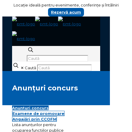
Locație ideală pentru evenimente, conferințe și întâlniri
Rezervă acum
✕
Caută
Anunțuri concurs
Anunțuri concurs
Examene de promovare
Angajări prin CCOFM
Lista anunțurilor pentru
ocuparea funcțiilor publice