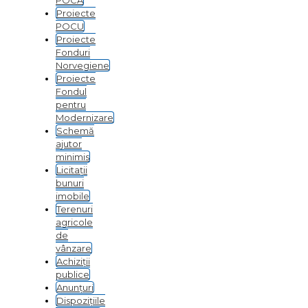
POCA
Proiecte
POCU
Proiecte
Fonduri
Norvegiene
Proiecte
Fondul
pentru
Modernizare
Schemă
ajutor
minimis
Licitații
bunuri
imobile
Terenuri
agricole
de
vânzare
Achiziții
publice
Anunțuri
Dispozițiile