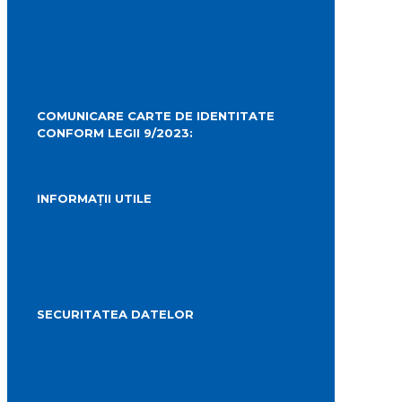
Istoric
Evenimente
Media Locală
Hartă Interactivă
Camere Live
COMUNICARE CARTE DE IDENTITATE
CONFORM LEGII 9/2023:
carteidentitate@primariaturda.ro
INFORMAȚII UTILE
Telefoane utile
Sesizări sau reclamații
Formular identificare câini agresivi
Harta spre Salina Turda
SECURITATEA DATELOR
Politica de confidențialitate și protecția
datelor cu caracter personal
Politica de administrare a modulelor cookie
Transparența datelor cu caracter personal