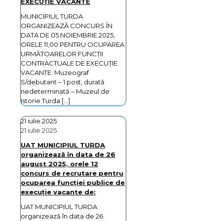
EXECUȚIE VACANTE
MUNICIPIUL TURDA
ORGANIZEAZĂ CONCURS ÎN
DATA DE 05 NOIEMBRIE 2025,
ORELE 11,00 PENTRU OCUPAREA
URMĂTOARELOR FUNCȚII
CONTRACTUALE DE EXECUȚIE
VACANTE: Muzeograf
S/debutant – 1 post, durată
nedeterminată – Muzeul de
Istorie Turda
[…]
21 iulie 2025
21 iulie 2025
UAT MUNICIPIUL TURDA
organizează în data de 26
august 2025, orele 12
concurs de recrutare pentru
ocuparea funcţiei publice de
execuţie vacante de:
UAT MUNICIPIUL TURDA
organizează în data de 26