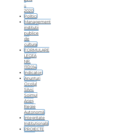
–
2020
Politici
Management
institutii
publice
de
cultura
FORMULARE
LEGEA
NR.
17/2014
Indicatori
Anunțuri
Ocolul
Silvic
Soimul
Arieș
Regie
Autonomă
Integritate
Instituțională
PROIECTE