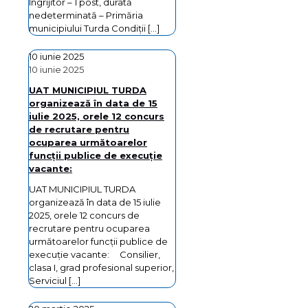
Îngrijitor – 1 post, durată
nedeterminată – Primăria
municipiului Turda Condiţii
[…]
10 iunie 2025
10 iunie 2025
UAT MUNICIPIUL TURDA
organizează în data de 15
iulie 2025, orele 12 concurs
de recrutare pentru
ocuparea următoarelor
funcţii publice de execuţie
vacante:
UAT MUNICIPIUL TURDA
organizează în data de 15 iulie
2025, orele 12 concurs de
recrutare pentru ocuparea
următoarelor funcţii publice de
execuţie vacante: Consilier,
clasa I, grad profesional superior,
Serviciul
[…]