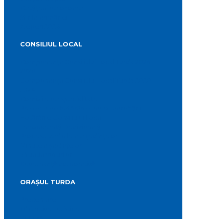
Cetățeni de onoare
Știrile primăriei
Alegeri 2024
CONSILIUL LOCAL
Componența Consiliului Local Turda 2024 –
2028
Componența Consiliului Local Turda 2020 –
2024
Comisiile de specialitate
Proiecte de hotărâre supuse aprobării
Hotărârile Consiliului Local
Transparență Decizională
Procese verbale ale ședințelor
Minutele ședințelor
Situatia Voturilor
Guvernanță corporativă
ORAȘUL TURDA
Prezentare
Obiective Turistice
Cultură