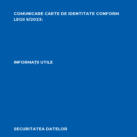
COMUNICARE CARTE DE IDENTITATE CONFORM
LEGII 9/2023:
carteidentitate@primariaturda.ro
INFORMAȚII UTILE
Telefoane utile
Sesizări sau reclamații
Formular identificare câini agresivi
Harta spre Salina Turda
SECURITATEA DATELOR