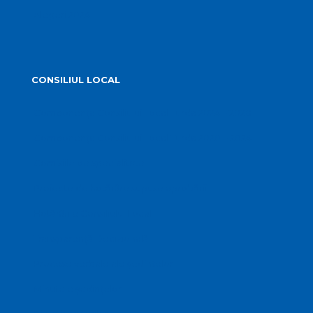
Alegeri 2024
CONSILIUL LOCAL
Componența Consiliului Local Turda 2024 – 2028
Componența Consiliului Local Turda 2020 – 2024
Comisiile de specialitate
Proiecte de hotărâre supuse aprobării
Hotărârile Consiliului Local
Transparență Decizională
Procese verbale ale ședințelor
Minutele ședințelor