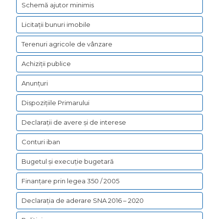
Schemă ajutor minimis
Licitații bunuri imobile
Terenuri agricole de vânzare
Achiziții publice
Anunțuri
Dispozițiile Primarului
Declarații de avere şi de interese
Conturi iban
Bugetul şi execuţie bugetară
Finanțare prin legea 350 / 2005
Declarația de aderare SNA 2016 – 2020