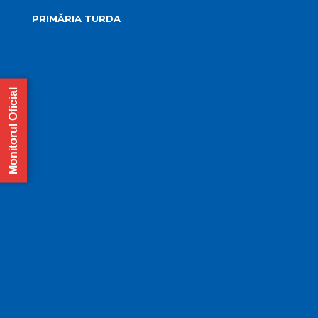
PRIMĂRIA TURDA
Conducerea primăriei
Structura primăriei
Monitorul Oficial
Informații publice
Biroul de presă
Servicii publice subordonate
Urbanism
Strategia de dezvoltare
PMUD Turda
Orașe înfrățite
Cetățeni de onoare
Știrile primăriei