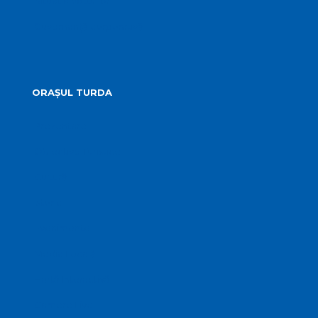
Situatia Voturilor
Guvernanță corporativă
ORAȘUL TURDA
Prezentare
Obiective Turistice
Cultură
Istoric
Evenimente
Media Locală
Hartă Interactivă
Camere Live