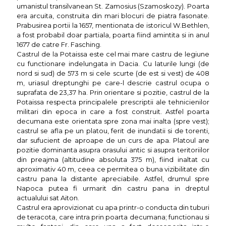
umanistul transilvanean St. Zamosius (Szamoskozy). Poarta
era arcuita, construita din mari blocuri de piatra fasonate.
Prabusirea portii la 1657, mentionata de istoricul W.Bethlen,
a fost probabil doar partiala, poarta fiind amintita si in anul
1677 de catre Fr. Fasching.
Castrul de la Potaissa este cel mai mare castru de legiune
cu functionare indelungata in Dacia. Cu laturile lungi (de
nord si sud) de 573 m si cele scurte (de est si vest) de 408
m, uriasul dreptunghi pe care-l descrie castrul ocupa o
suprafata de 23,37 ha. Prin orientare si pozitie, castrul de la
Potaissa respecta principalele prescriptii ale tehnicienilor
militari din epoca in care a fost construit. Astfel poarta
decumana este orientata spre zona mai inalta (spre vest);
castrul se afla pe un platou, ferit de inundatii si de torenti,
dar sufucient de aproape de un curs de apa. Platoul are
pozitie dominanta asupra orasului antic si asupra teritoriilor
din preajma (altitudine absoluta 375 m), fiind inaltat cu
aproximativ 40 m, ceea ce permitea o buna vizibilitate din
castru pana la distante apreciabile. Astfel, drumul spre
Napoca putea fi urmarit din castru pana in dreptul
actualului sat Aiton.
Castrul era aprovizionat cu apa printr-o conducta din tuburi
de teracota, care intra prin poarta decumana; functionau si