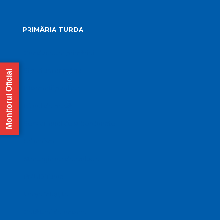
PRIMĂRIA TURDA
Conducerea primăriei
Structura primăriei
Monitorul Oficial
Informații publice
Biroul de presă
Servicii publice subordonate
Urbanism
Strategia de dezvoltare
PMUD Turda
Orașe înfrățite
Cetățeni de onoare