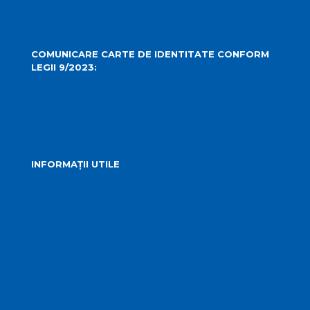
Camere Live
COMUNICARE CARTE DE IDENTITATE CONFORM
LEGII 9/2023:
carteidentitate@primariaturda.ro
INFORMAȚII UTILE
Telefoane utile
Sesizări sau reclamații
Formular identificare câini agresivi
Harta spre Salina Turda