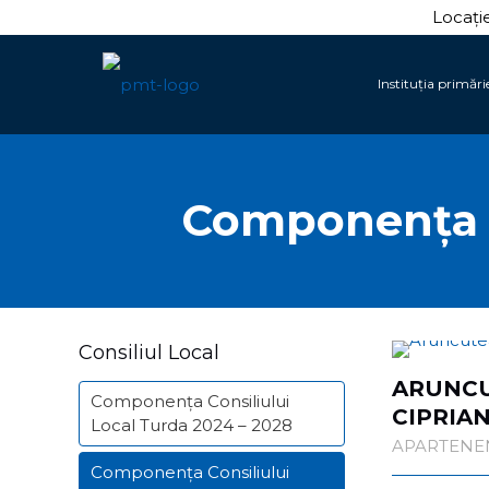
Locație
Instituția primări
Componența C
Consiliul Local
ARUNC
Componența Consiliului
CIPRIA
Local Turda 2024 – 2028
APARTENEN
Componența Consiliului