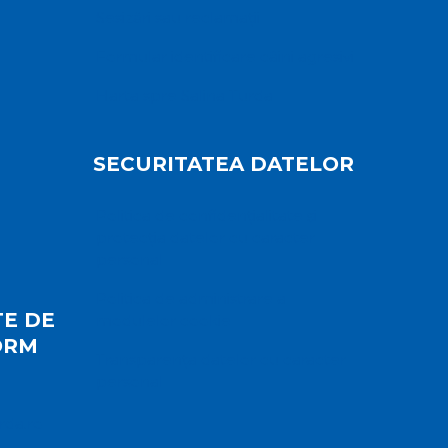
Sesizări sau reclamații
Formular identificare câini agresivi
Harta spre Salina Turda
SECURITATEA DATELOR
Politica de confidențialitate și
protecția datelor cu caracter
personal
Politica de administrare a
E DE
modulelor cookie
ORM
Transparența datelor cu caracter
personal
rda.ro