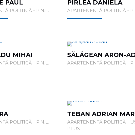
E PAUL
PÎRLEA DANIELA
Ă POLITICĂ - P.N.L.
APARTENENȚĂ POLITICĂ - P.N
ADU MIHAI
SĂLĂGEAN ARON-A
Ă POLITICĂ - P.N.L.
APARTENENȚĂ POLITICĂ - P.N
RA
TEBAN ADRIAN MAR
Ă POLITICĂ - P.N.L.
APARTENENȚĂ POLITICĂ - U
PLUS