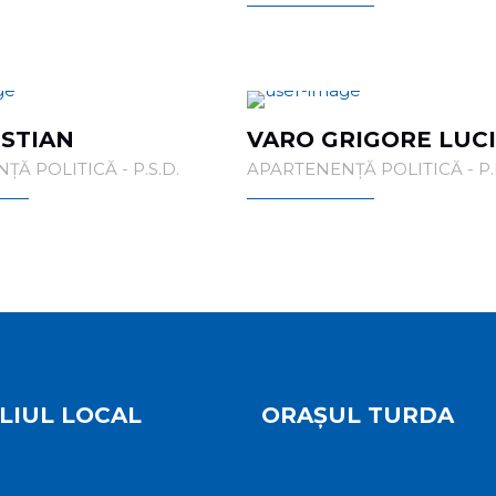
ISTIAN
VARO GRIGORE LUC
Ă POLITICĂ - P.S.D.
APARTENENȚĂ POLITICĂ - P.N
LIUL LOCAL
ORAȘUL TURDA
ța Consiliului Local
Prezentare