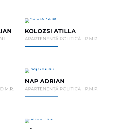
AIAN
KOLOZSI ATILLA
.L.
APARTENENȚĂ POLITICĂ - P.M.P
NAP ADRIAN
D.M.R.
APARTENENȚĂ POLITICĂ - P.M.P.