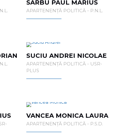
SÂRBU PAUL MARIUS
.L.
APARTENENȚĂ POLITICĂ - P.N.L.
DRIAN
SUCIU ANDREI NICOLAE
.L.
APARTENENȚĂ POLITICĂ - USR-
PLUS
IUS
VANCEA MONICA LAURA
SR-
APARTENENȚĂ POLITICĂ - P.S.D.