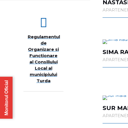
NĂSTAS
APARTENENȚ
Regulamentul
de
Organizare si
SIMA R
Functionare
APARTENENȚ
al Consiliului
Local al
municipiului
Turda
Monitorul Oficial
SUR MA
APARTENENȚ