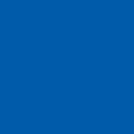
Turda 20
Structura primăriei
Componen
Informații publice
Turda 20
Biroul de presă
Comisiile
Servicii publice subordonate
Proiecte
aprobări
Urbanism
Hotărâril
Strategia de dezvoltare
Transpar
PMUD Turda
Procese 
Orașe înfrățite
Minutele
Cetățeni de onoare
Situatia 
Știrile primăriei
Guvernan
Alegeri 2024