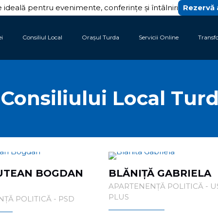
 ideală pentru evenimente, conferințe și întâlniri
Rezervă
ei
Consiliul Local
Orașul Turda
Servicii Online
Transf
onsiliului Local Turd
UTEAN BOGDAN
BLĂNIȚĂ GABRIELA
N
APARTENENȚĂ POLITICĂ - U
PLUS
ȚĂ POLITICĂ - PSD