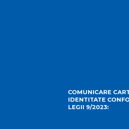
24 – 2028
Obiective Turistice
ța Consiliului Local
Cultură
20 – 2024
Istoric
 de specialitate
Evenimente
 de hotărâre supuse
i
Media Locală
e Consiliului Local
Hartă Interactivă
ență Decizională
Camere Live
verbale ale ședințelor
 ședințelor
COMUNICARE CART
IDENTITATE CONF
Voturilor
LEGII 9/2023:
ță corporativă
carteidentitate@primariatu