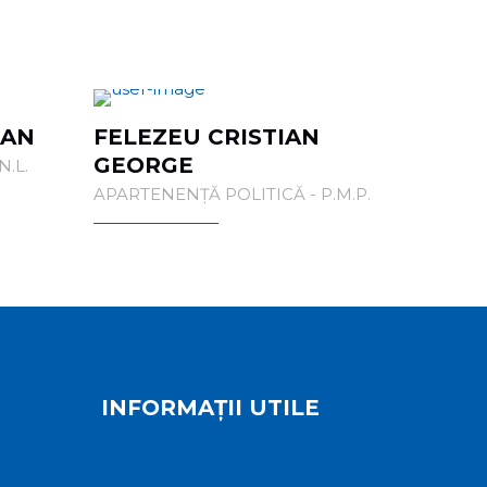
IAN
FELEZEU CRISTIAN
GEORGE
.L.
APARTENENȚĂ POLITICĂ - P.M.P.
INFORMAȚII UTILE
Telefoane utile