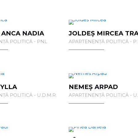
 ANCA NADIA
JOLDEȘ MIRCEA TR
ȚĂ POLITICĂ - PNL
APARTENENȚĂ POLITICĂ - P.N
EYLLA
NEMEȘ ARPAD
Ă POLITICĂ - U.D.M.R.
APARTENENȚĂ POLITICĂ - U.