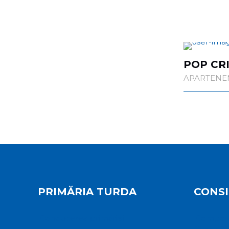
POP CR
APARTENENȚ
PRIMĂRIA TURDA
CONSI
Conducerea primăriei
Componen