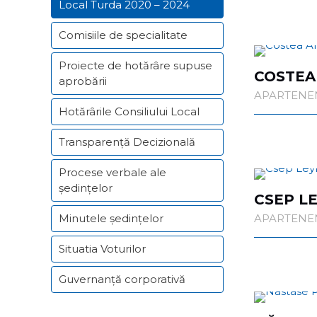
Local Turda 2020 – 2024
Comisiile de specialitate
Proiecte de hotărâre supuse
COSTEA
aprobării
APARTENEN
Hotărârile Consiliului Local
Transparență Decizională
Procese verbale ale
ședințelor
CSEP L
Minutele ședințelor
APARTENENȚ
Situatia Voturilor
Guvernanță corporativă