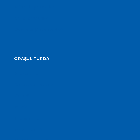
Minutele ședințelor
Situatia Voturilor
Guvernanță corporativă
ORAȘUL TURDA
Prezentare
Obiective Turistice
Cultură
Istoric
Evenimente
Media Locală