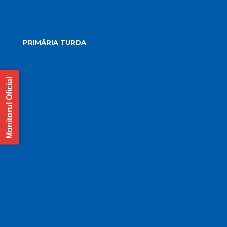
PRIMĂRIA TURDA
Conducerea primăriei
Monitorul Oficial
Structura primăriei
Informații publice
Biroul de presă
Servicii publice subordonate
Urbanism
Strategia de dezvoltare
PMUD Turda
Orașe înfrățite