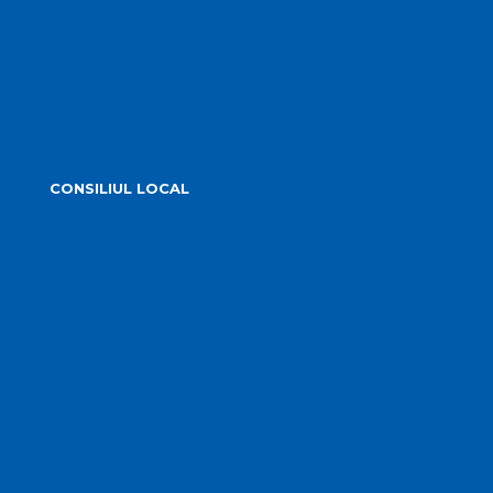
Cetățeni de onoare
Știrile primăriei
Alegeri 2024
CONSILIUL LOCAL
Componența Consiliului Local Turda 2024 – 2028
Componența Consiliului Local Turda 2020 – 2024
Comisiile de specialitate
Proiecte de hotărâre supuse aprobării
Hotărârile Consiliului Local
Transparență Decizională
Procese verbale ale ședințelor