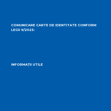
Hartă Interactivă
Camere Live
COMUNICARE CARTE DE IDENTITATE CONFORM
LEGII 9/2023:
carteidentitate@primariaturda.ro
INFORMAȚII UTILE
Telefoane utile
Sesizări sau reclamații
Formular identificare câini agresivi
Harta spre Salina Turda