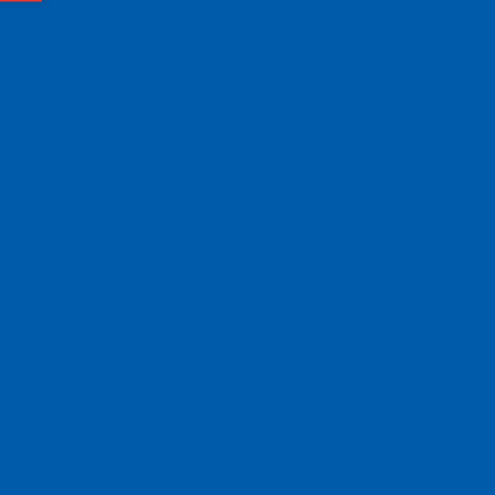
Conducerea primăriei
Structura primăriei
Informații publice
Biroul de presă
Servicii publice subordonate
Urbanism
Strategia de dezvoltare
PMUD Turda
Orașe înfrățite
Cetățeni de onoare
Știrile primăriei
Alegeri 2024