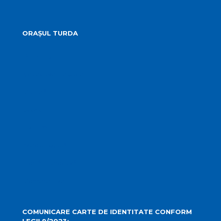
ORAȘUL TURDA
Prezentare
Obiective Turistice
Cultură
Istoric
Evenimente
Media Locală
Hartă Interactivă
Camere Live
COMUNICARE CARTE DE IDENTITATE CONFORM