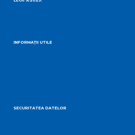
LEGII 9/2023:
carteidentitate@primariaturda.ro
INFORMAȚII UTILE
Telefoane utile
Sesizări sau reclamații
Formular identificare câini agresivi
Harta spre Salina Turda
SECURITATEA DATELOR
Politica de confidențialitate și protecția datelor cu
caracter personal