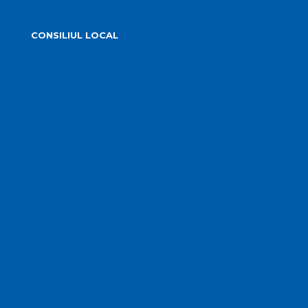
CONSILIUL LOCAL
Componența Consiliului Local Turda 2024 – 2028
Componența Consiliului Local Turda 2020 – 2024
Comisiile de specialitate
Proiecte de hotărâre supuse aprobării
Hotărârile Consiliului Local
Transparență Decizională
Procese verbale ale ședințelor
Minutele ședințelor
Situatia Voturilor
Guvernanță corporativă