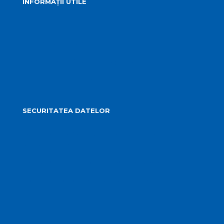
INFORMAȚII UTILE
Telefoane utile
Sesizări sau reclamații
Formular identificare câini agresivi
Harta spre Salina Turda
SECURITATEA DATELOR
Politica de confidențialitate și protecția datelor cu
caracter personal
Politica de administrare a modulelor cookie
Transparența datelor cu caracter personal