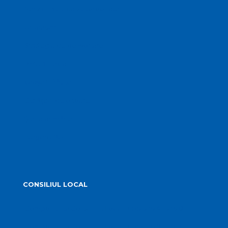
Servicii publice subordonate
Urbanism
Strategia de dezvoltare
PMUD Turda
Orașe înfrățite
Cetățeni de onoare
Știrile primăriei
Alegeri 2024
CONSILIUL LOCAL
Componența Consiliului Local Turda 2024 – 2028
Componența Consiliului Local Turda 2020 – 2024