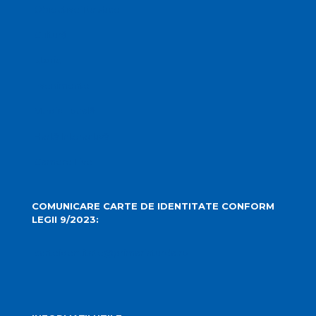
Obiective Turistice
Cultură
Istoric
Evenimente
Media Locală
Hartă Interactivă
Camere Live
COMUNICARE CARTE DE IDENTITATE CONFORM
LEGII 9/2023:
carteidentitate@primariaturda.ro