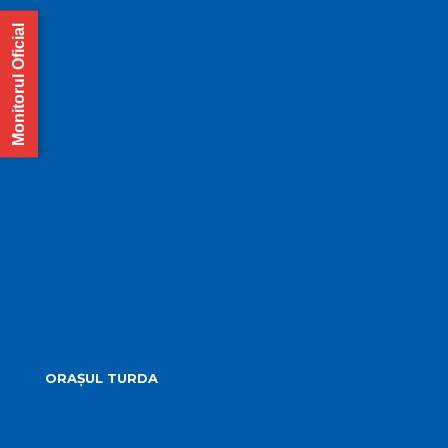
Monitorul Oficial
Comisiile de specialitate
Proiecte de hotărâre supuse aprobării
Hotărârile Consiliului Local
Transparență Decizională
Procese verbale ale ședințelor
Minutele ședințelor
Situatia Voturilor
Guvernanță corporativă
ORAȘUL TURDA
Prezentare