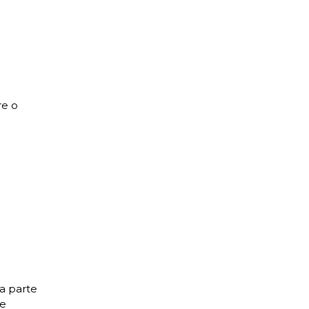
re o
ma parte
de