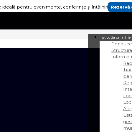
 ideală pentru evenimente, conferințe și întâlniri
Rezervă
Instituția primăriei
Conducer
Structura
Informați
Rap
Tra
per
Regi
Int
Loc
Loc
Ale
Lis
gest
mun