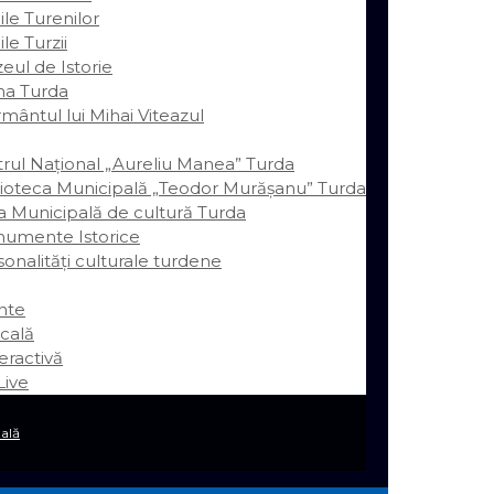
le Turenilor
le Turzii
eul de Istorie
ina Turda
mântul lui Mihai Viteazul
trul Național „Aureliu Manea” Turda
lioteca Municipală „Teodor Murășanu” Turda
a Municipală de cultură Turda
umente Istorice
onalităţi culturale turdene
nte
cală
eractivă
ive
ală