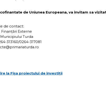
e cofinantate de Uniunea
Europeana, va invitam sa vizitat
e de contact:
l Finanțări Externe
 Municipiului Turda
0264-313160/0264-317081
ecte@primariaturda.ro
e la Fișa proiectului de investiții