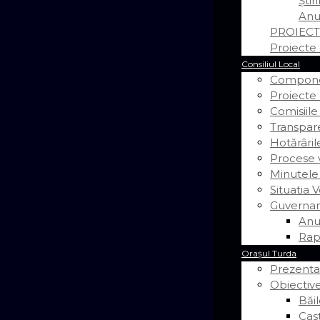
Știr
Anu
PROIECT
Proiecte 
Consiliul Local
Componen
Proiecte
Comisiile
Transpar
Hotărâril
Procese v
Minutele
Situatia V
Guvernan
Anu
Rap
Orașul Turda
Prezenta
Obiective
Băil
Cas