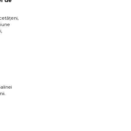
ei de
cetățeni,
giune
,
alinei
ii.