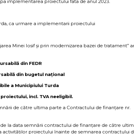
dupa implementarea proiectului fata de anul 2023.
urda, ca urmare a implementarii proiectului
jarea Minei Iosif și prin modernizarea bazei de tratament” a
bursabilă din FEDR
ursabilă din bugetul
național
ibile a Municipiului
Turda
proiectului, incl.
TVA neeligibil.
mnării de către ultima parte a Contractului de finanțare nr.
 de la data semnării contractului de finanțare de către ulti
a activităților proiectului înainte de semnarea contractului 