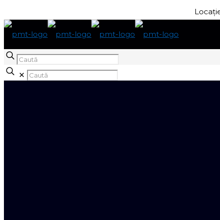
Locație
Caută
✕