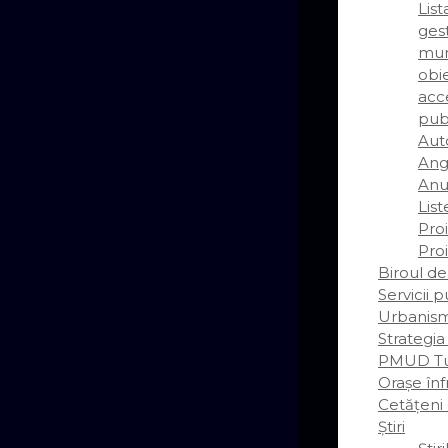
Lis
gest
mun
obie
acce
pub
Auto
Ang
Anun
List
Pro
Pro
Biroul de
Servicii 
Urbanis
Strategia
PMUD Tu
Orașe înf
Cetățeni
Știri