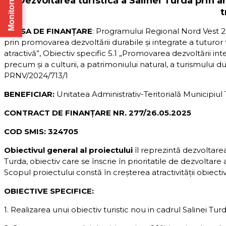
Monitorul Oficial
Dezvoltarea turistică a Salinei Turda prin 
SURSA DE FINANȚARE
: Programului Regional Nord Vest 2
prin promovarea dezvoltării durabile și integrate a tuturor tip
atractivă”, Obiectiv specific 5.1 „Promovarea dezvoltării int
precum și a culturii, a patrimoniului natural, a turismului d
PRNV/2024/713/1
BENEFICIAR:
Unitatea Administrativ-Teritorială Municipiul
CONTRACT DE FINANȚARE NR. 277/26.05.2025
COD SMIS: 324705
Obiectivul general al proiectului
îl reprezintă dezvoltare
Turda, obiectiv care se înscrie în prioritatile de dezvoltare a 
Scopul proiectului constă în creșterea atractivității obiectivu
OBIECTIVE SPECIFICE:
1. Realizarea unui obiectiv turistic nou in cadrul Salinei Tur