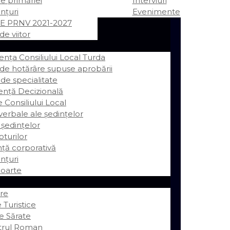
ile primăriei
Interviuri
nțuri
Evenimente
E PRNV 2021-2027
de viitor
ța Consiliului Local Turda
 de hotărâre supuse aprobării
 de specialitate
ență Decizională
e Consiliului Local
erbale ale ședințelor
 ședințelor
oturilor
ță corporativă
nțuri
oarte
re
 Turistice
e Sărate
trul Roman