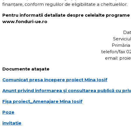
finanțare, conform regulilor de eligibilitate a cheltuielilor.
Pentru informatii detaliate despre celelalte program
www.fonduri-ue.ro
Dat
Serviciu
Primăria
telefon/fax 
email: proi
Documente atașate
Comunicat presa incepere proiect Mina Iosif
Anunt privind informarea și consultarea publică cu privir
Fișa proiect_Amenajare Mina Iosif
Poze
invitatie