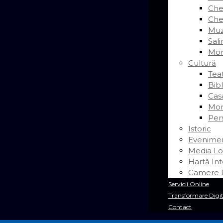
Chei
Chei
Muz
Sal
Mor
Cultură
Tea
Bib
Cas
Mon
Pers
Istoric
Evenime
Media Lo
Hartă Int
Camere L
Servicii Online
Transformare Digit
Contact