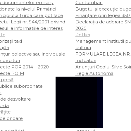
ta documentelor emise și
Conturi iban
ionate la nivelul Primăriei
Bugetul şi execuţie buge
icipiului Turda care pot face
Finanțare prin legea 350
ctul Legii nr. 544/2001 privind
Declarația de aderare SN
sul la informatiile de interes
2020
lic
Politici
rizații taxi
Management institutii pu
ajări
cultura
țuri colective sau individuale
FORMULARE LEGEA NR. 
e debitori
Indicatori
iecte POR 2014 – 2020
Anunțuri Ocolul Silvic So
iecte POIM
Regie Autonomă
 presă
publice subordonate
m
 de dezvoltare
rda
rățite
 de onoare