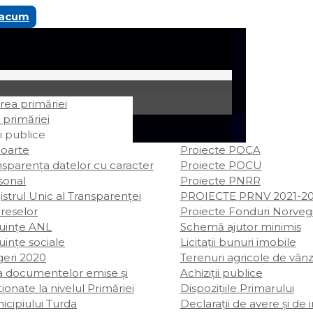
 acum
ea primăriei
 primăriei
i publice
oarte
Proiecte POCA
nsparența datelor cu caracter
Proiecte POCU
sonal
Proiecte PNRR
strul Unic al Transparenței
PROIECTE PRNV 2021-2
ereselor
Proiecte Fonduri Norveg
uințe ANL
Schemă ajutor minimis
uințe sociale
Licitații bunuri imobile
geri 2020
Terenuri agricole de vân
ta documentelor emise și
Achiziții publice
ionate la nivelul Primăriei
Dispozițiile Primarului
icipiului Turda
Declarații de avere şi de 