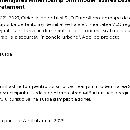
amenajarea Minei Iosif și prin modernizarea baz
tratament
021-2027, Obiectiv de politică 5 „O Europă mai aproape de 
urilor de teritorii și de inițiative locale”, Prioritatea 7 „O re
egrate și incluzive în domeniul social, economic și al mediului
urabil și a securității în zonele urbane”, Apel de proiecte
 Turda
a infrastructurii pentru turismul balnear prin modernizarea S
Municipiului Turda și creșterea atractivității turistice a regiun
lui turistic Salina Turda și implicit a zonei.
da pana la sfarsitul anului 2029;