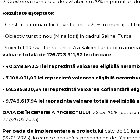
2. Cresterea numarului de vizitatori cu 20% in primul an 
Rezultate așteptate:
• Cresterea numarului de vizitatori cu 20% in municipiul T
• Obiectiv turistic nou (Mina Iosif) in cadrul Salinei Turda
Proiectul ”Dezvoltarea turistică a Salinei Turda prin amena
valoare totală de 126.723.311,82 lei din
care:
• 40.278.842,51 lei reprezintă valoarea eligibilă neram
• 7.108.031,03 lei reprezintă valoarea eligibilă neramb
• 69.589.820,34 lei reprezintă valoarea cofinanțării elig
• 9.746.617,94 lei reprezinta valoare totală neeligibilă a 
DATA DE ÎNCEPERE A PROIECTULUI
: 26.05.2025 (data se
277/26.05.2025)
Perioada de implementare a proiectului
este de 56 luni
(26.05.2025), la care se adaugă și perioada de desfășurare 