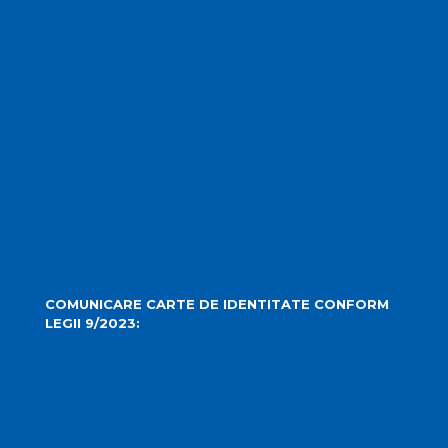
Obiective Turistice
Cultură
Istoric
Evenimente
Media Locală
Hartă Interactivă
Camere Live
COMUNICARE CARTE DE IDENTITATE CONFORM
LEGII 9/2023:
carteidentitate@primariaturda.ro