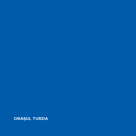
Componența Consiliului Local Turda 2020 – 2024
Comisiile de specialitate
Proiecte de hotărâre supuse aprobării
Hotărârile Consiliului Local
Transparență Decizională
Procese verbale ale ședințelor
Minutele ședințelor
Situatia Voturilor
Guvernanță corporativă
ORAȘUL TURDA
Prezentare