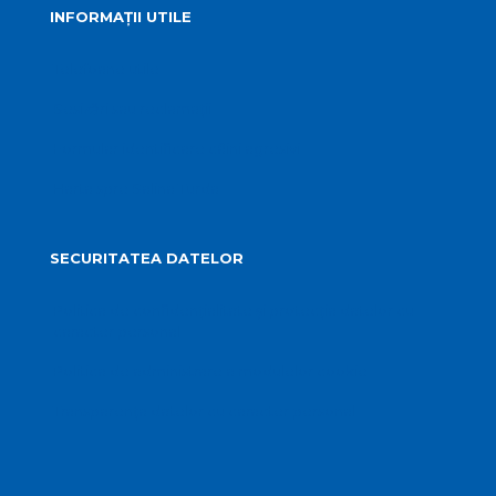
INFORMAȚII UTILE
Telefoane utile
Sesizări sau reclamații
Formular identificare câini agresivi
Harta spre Salina Turda
SECURITATEA DATELOR
Politica de confidențialitate și protecția datelor cu
caracter personal
Politica de administrare a modulelor cookie
Transparența datelor cu caracter personal