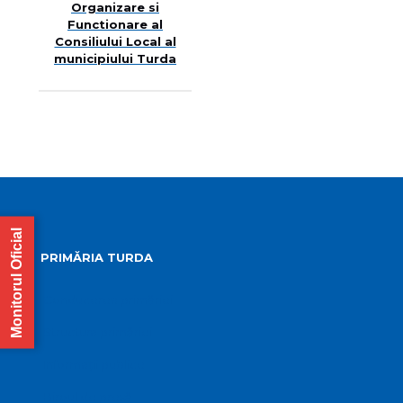
Organizare si
Functionare al
Consiliului Local al
municipiului Turda
Monitorul Oficial
PRIMĂRIA TURDA
Conducerea primăriei
Structura primăriei
Informații publice
Biroul de presă