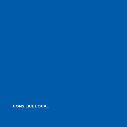
Servicii publice subordonate
Urbanism
Strategia de dezvoltare
PMUD Turda
Orașe înfrățite
Cetățeni de onoare
Știrile primăriei
Alegeri 2024
CONSILIUL LOCAL
Componența Consiliului Local Turda 2024 – 2028