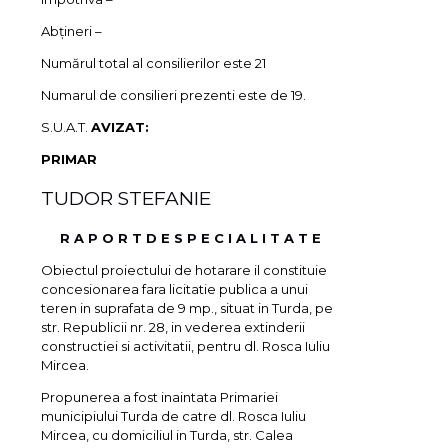
Abţineri –
Numărul total al consilierilor este 21
Numarul de consilieri prezenti este de 19.
S.U.A.T.
AVIZAT:
PRIMAR
TUDOR STEFANIE
R A P O R T D E S P E C I A L I T A T E
Obiectul proiectului de hotarare il constituie
concesionarea fara licitatie publica a unui
teren in suprafata de 9 mp., situat in Turda, pe
str. Republicii nr. 28, in vederea extinderii
constructiei si activitatii, pentru dl. Rosca Iuliu
Mircea.
Propunerea a fost inaintata Primariei
municipiului Turda de catre dl. Rosca Iuliu
Mircea, cu domiciliul in Turda, str. Calea