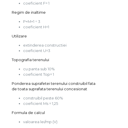
coeficient F= 1
Regim de inaltime
P+M+1 ÷ 3
coeficient H=1
Utilizare
extinderea constructiei
coeficient U=3
Topografia terenului
cu panta sub 10%
coeficient Top= 1
Ponderea suprafetei terenului construibil fata
de toata suprafata terenului concesionat
construibil peste 60%
coeficient Ms = 1,25
Formula de calcul
valoarea lei/mp (V)