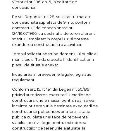
Victoriei nr. 106, ap. 5, in calitate de
concesionar.
Pe str. Republicii nr. 28, solicitantul mai are
concesionata suprafata de 9 mp. conform
contractului de concesionare nr.
124/19.07.1996, cu destinatia de teren aferent
spatiului amplasat in corpul C6 si doreste
extinderea constructiei si a activitatii.
Terenul solicitat apartine domeniului public al
municipiului Turda si poate fi identificat prin
planul de situatie anexat.
Incadrarea in prevederile legale, legislatie,
regulament:
Conform art. 15, lit “e” din Legea nr. 50/1991
privind autorizarea executarii lucrarilor de
constructii si unele masuri pentru realizarea
locuintelor, terenurile destinate executarii de
constructii se pot concesiona fara licitatie
publica cu plata unei taxe de redeventa
stabilita potrivit legii, pentru extinderea
constructiilor pe terenurile alaturate, la