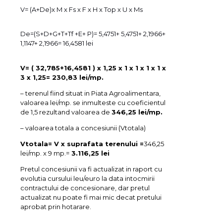
V= (A+De)x M x Fs x F x H x Top x U x Ms
De=(S+D+G+T+Tf +E+ P)= 5,4751+ 5,4751+ 2,1966+
1,1147+ 2,1966= 16,4581 lei
V= ( 32,785+16,4581 ) x 1,25 x 1 x 1 x 1 x 1 x
3 x 1,25= 230,83 lei/mp.
– terenul fiind situat in Piata Agroalimentara,
valoarea lei/mp. se inmulteste cu coeficientul
de 1,5 rezultand valoarea de
346,25 lei/mp.
– valoarea totala a concesiunii (Vtotala)
Vtotala= V x suprafata terenului =
346,25
lei/mp. x 9 mp.=
3.116,25 lei
Pretul concesiunii va fi actualizat in raport cu
evolutia cursului leu/euro la data intocmirii
contractului de concesionare, dar pretul
actualizat nu poate fi mai mic decat pretului
aprobat prin hotarare.