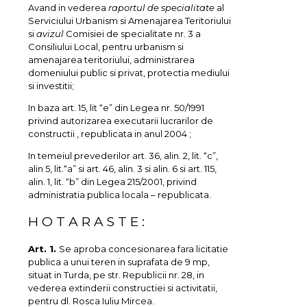
Avand in vederea
raportul de specialitate
al
Serviciului Urbanism si Amenajarea Teritoriului
si
avizul
Comisiei de specialitate nr. 3 a
Consiliului Local, pentru urbanism si
amenajarea teritoriului, administrarea
domeniului public si privat, protectia mediului
si investitii;
In baza art. 15, lit “e” din Legea nr. 50/1991
privind autorizarea executarii lucrarilor de
constructii , republicata in anul 2004 ;
In temeiul prevederilor art. 36, alin. 2, lit. “c”,
alin 5, lit.“a” si art. 46, alin. 3 si alin. 6 si art. 115,
alin. 1, lit. “b” din Legea 215/2001, privind
administratia publica locala – republicata.
H O T A R A S T E :
Art. 1.
Se aproba concesionarea fara licitatie
publica a unui teren in suprafata de 9 mp,
situat in Turda, pe str. Republicii nr. 28, in
vederea extinderii constructiei si activitatii,
pentru dl. Rosca Iuliu Mircea.