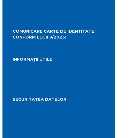
Evenimente
Media Locală
Hartă Interactivă
Camere Live
COMUNICARE CARTE DE IDENTITATE
CONFORM LEGII 9/2023:
carteidentitate@primariaturda.ro
INFORMAȚII UTILE
Telefoane utile
Sesizări sau reclamații
Formular identificare câini agresivi
Harta spre Salina Turda
SECURITATEA DATELOR
Politica de confidențialitate și protecția
datelor cu caracter personal
Politica de administrare a modulelor cookie
Transparența datelor cu caracter personal