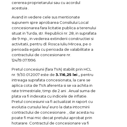
cererea proprietarului sau cu acordul
acestuia .
Avand in vedere cele sus mentionate
supunem spre aprobarea Consiliului Local
concesionarea fara licitatie publica a terenului
situat in Turda, str. Republicii nr. 28, in suprafata
de 9 mp., in vederea extinderii constructiei si
activitatii, pentru dl. Rosca Iuliu Mircea, pe o
perioada egala cu perioada de valabilitate a
contractului de concesionare nr.
124/19.07.1996.
Pretul concesiunii (fara TVA) stabilit prin HCL
nr. 9/30.01.2007 este de
3.116,25 lei ,
pentru
intreaga suprafata concesionata, la care se
aplica cota de TVA aferenta si se va achita in
rate trimestriale, timp de 2 ani . Anual suma de
plata va fi indexata cu indicele de inflatie.
Pretul concesiunii va fi actualizat in raport cu
evolutia cursului leu/ euro la data intocmirii
contractului de concesionare. , dar acesta nu
poate fi mai mic decat pretului aprobat prin
hotarare. Contractul de concesionare va fi