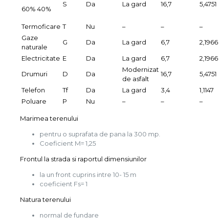
S
Da
La gard
16,7
5,4751
60% 40%
Termoficare
T
Nu
–
–
–
Gaze
G
Da
La gard
6,7
2,1966
naturale
Electricitate
E
Da
La gard
6,7
2,1966
Modernizat
Drumuri
D
Da
16,7
5,4751
de asfalt
Telefon
Tf
Da
La gard
3,4
1,1147
Poluare
P
Nu
–
–
–
Marimea terenului
pentru o suprafata de pana la 300 mp.
Coeficient M= 1,25
Frontul la strada si raportul dimensiunilor
la un front cuprins intre 10- 15 m
coeficient Fs= 1
Natura terenului
normal de fundare