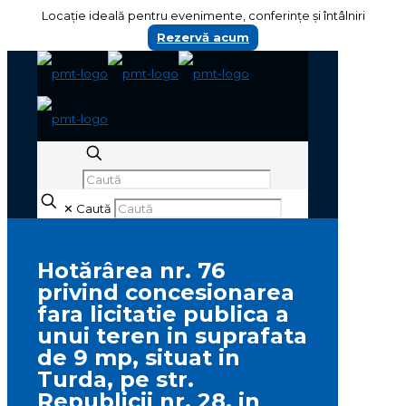
Locație ideală pentru evenimente, conferințe și întâlniri
Rezervă acum
✕
Caută
Hotărârea nr. 76
privind concesionarea
fara licitatie publica a
unui teren in suprafata
de 9 mp, situat in
Turda, pe str.
Republicii nr. 28, in