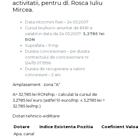
activitatii, pentru dl. Rosca Iuliu
Mircea.
Data intocmirii fisei – 24.05.2007
Cursul leu/euro–anuntat de BNR si
valabil in data de 24.05.2007-
3,2785 lei
RON
Suprafata – 9 mp.
Durata concesionarii – pe durata
contractului de concesionare nr.
124/19.07.1996
Durata de recuperare a valorii
concesiunii – 2 ani.
Amplasament : zona “A”
A= 32,785 lei RON/mp.- calculat la cursul de
3,2785 lei/ euro (astfel 10 euro/mp. x 3,2785 lei =
32,785 lei/mp.)
Dotari tehnico-edilitare
Dotare
Indice
Existenta
Pozitia
Coeficient
Valoa
Apa, canal