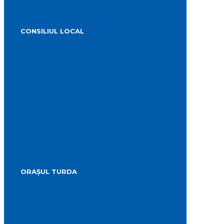
Știrile primăriei
Alegeri 2024
CONSILIUL LOCAL
Componența Consiliului Local Turda 2024 –
2028
Componența Consiliului Local Turda 2020 –
2024
Comisiile de specialitate
Proiecte de hotărâre supuse aprobării
Hotărârile Consiliului Local
Transparență Decizională
Procese verbale ale ședințelor
Minutele ședințelor
Situatia Voturilor
Guvernanță corporativă
ORAȘUL TURDA
Prezentare
Obiective Turistice
Cultură
Istoric