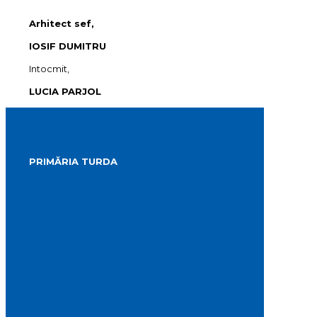
Arhitect sef,
IOSIF DUMITRU
Intocmit,
LUCIA PARJOL
PRIMĂRIA TURDA
Conducerea primăriei
Structura primăriei
Informații publice
Biroul de presă
Servicii publice subordonate
Urbanism
Strategia de dezvoltare
PMUD Turda
Orașe înfrățite
Cetățeni de onoare