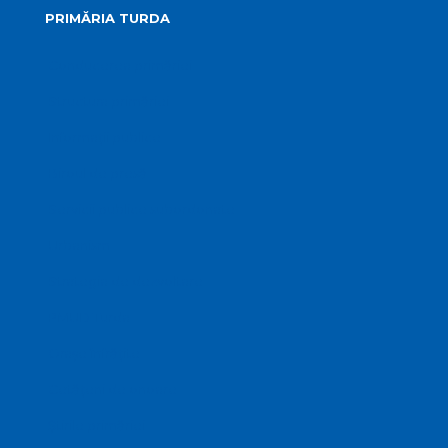
PRIMĂRIA TURDA
Conducerea primăriei
Structura primăriei
Informații publice
Biroul de presă
Servicii publice subordonate
Urbanism
Strategia de dezvoltare
PMUD Turda
Orașe înfrățite
Cetățeni de onoare
Știrile primăriei