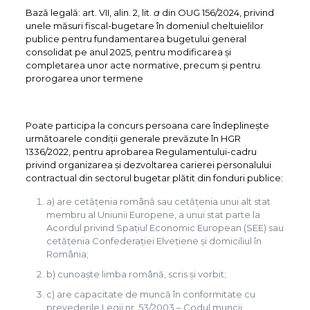
Bază legală: art. VII, alin. 2, lit.
a
din OUG 156/2024, privind
unele măsuri fiscal-bugetare în domeniul cheltuielilor
publice pentru fundamentarea bugetului general
consolidat pe anul 2025, pentru modificarea şi
completarea unor acte normative, precum şi pentru
prorogarea unor termene
Poate participa la concurs persoana care îndeplineşte
următoarele condiţii generale prevăzute în HGR
1336/2022, pentru aprobarea Regulamentului-cadru
privind organizarea și dezvoltarea carierei personalului
contractual din sectorul bugetar plătit din fonduri publice:
a) are cetăţenia română sau cetăţenia unui alt stat
membru al Uniunii Europene, a unui stat parte la
Acordul privind Spaţiul Economic European (SEE) sau
cetăţenia Confederaţiei Elveţiene și domiciliul în
România;
b) cunoaşte limba română, scris şi vorbit;
c) are capacitate de muncă în conformitate cu
prevederile Legii nr. 53/2003 – Codul muncii,