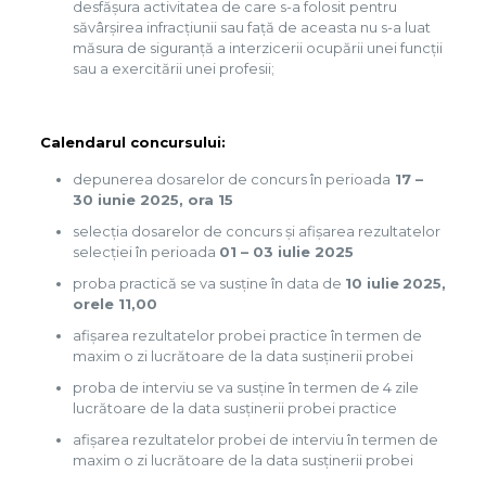
desfăşura activitatea de care s-a folosit pentru
săvârşirea infracţiunii sau faţă de aceasta nu s-a luat
măsura de siguranţă a interzicerii ocupării unei funcţii
sau a exercitării unei profesii;
Calendarul concursului:
depunerea dosarelor de concurs în perioada
17 –
30 iunie 2025, ora 15
selecţia dosarelor de concurs şi afişarea rezultatelor
selecţiei în perioada
01 –
03 iulie 2025
proba practică se va susţine în data de
10 iulie
2025,
orele 11,00
afişarea rezultatelor probei practice în termen de
maxim o zi lucrătoare de la data susţinerii probei
proba de interviu se va susţine în termen de 4 zile
lucrătoare de la data susținerii probei practice
afişarea rezultatelor probei de interviu în termen de
maxim o zi lucrătoare de la data susţinerii probei