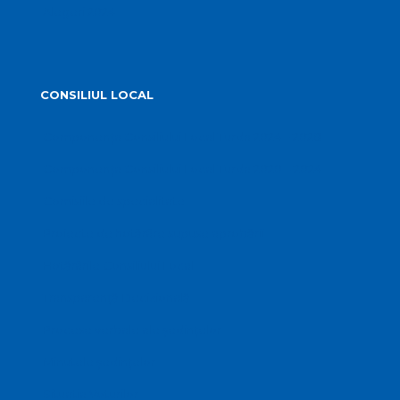
Alegeri 2024
CONSILIUL LOCAL
Componența Consiliului Local Turda 2024 – 2028
Componența Consiliului Local Turda 2020 – 2024
Comisiile de specialitate
Proiecte de hotărâre supuse aprobării
Hotărârile Consiliului Local
Transparență Decizională
Procese verbale ale ședințelor
Minutele ședințelor
Situatia Voturilor