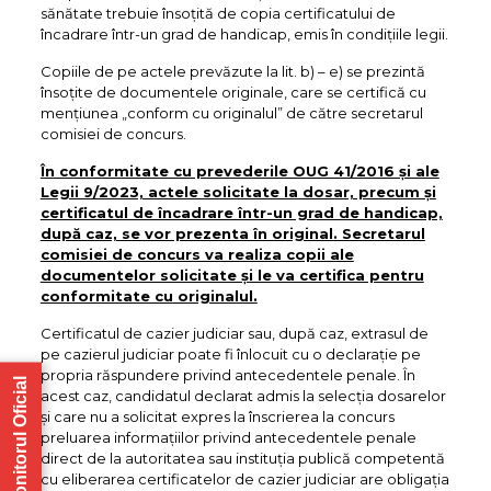
sănătate trebuie însoţită de copia certificatului de
încadrare într-un grad de handicap, emis în condiţiile legii.
Copiile de pe actele prevăzute la lit. b) – e) se prezintă
însoţite de documentele originale, care se certifică cu
menţiunea „conform cu originalul” de către secretarul
comisiei de concurs.
În conformitate cu prevederile OUG 41/2016 și ale
Legii 9/2023, actele solicitate la dosar, precum şi
certificatul de încadrare într-un grad de handicap,
după caz, se vor prezenta în original. Secretarul
comisiei de concurs va realiza copii ale
documentelor solicitate și le va certifica pentru
conformitate cu originalul.
Certificatul de cazier judiciar sau, după caz, extrasul de
pe cazierul judiciar poate fi înlocuit cu o declaraţie pe
propria răspundere privind antecedentele penale. În
Monitorul Oficial
acest caz, candidatul declarat admis la selecţia dosarelor
şi care nu a solicitat expres la înscrierea la concurs
preluarea informaţiilor privind antecedentele penale
direct de la autoritatea sau instituţia publică competentă
cu eliberarea certificatelor de cazier judiciar are obligaţia