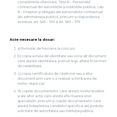
completările ulterioare, Titlul III – Personalul
contractual din autorităţile şi instituţiile publice, cap.
III – Drepturi și obligații ale personalului contractual
din administrația publică, precum și răspunderea
acestuia, art. 549 – 553 și art. 563 – 579
Acte necesare la dosar:
a) formular de înscriere la concurs;
b) copia actului de identitate sau orice alt document
care atestă identitatea, potrivit legii, aflate în termen
de valabilitate;
c) copia certificatului de căsătorie sau a altui
document prin care s-a realizat schimbarea de
nume, după caz;
d) copiile documentelor care atestă nivelul studiilor
şi ale altor acte care atestă efectuarea unor
specializări, precum şi copiile documentelor care
atestă îndeplinirea condiţiilor specifice ale postului
solicitate de autoritatea sau instituţia publică;