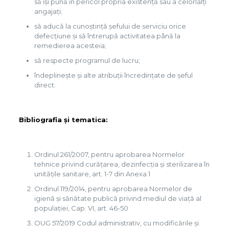
să îşi pună în pericol propria existenţă sau a celorlalţi
angajaţi;
să aducǎ la cunoştinţă șefului de serviciu orice
defecţiune şi sǎ întrerupǎ activitatea până la
remedierea acesteia;
să respecte programul de lucru;
îndeplinește și alte atribuții încredințate de șeful
direct.
Bibliografia și tematica:
Ordinul 261/2007, pentru aprobarea Normelor
tehnice privind curăţarea, dezinfecţia şi sterilizarea în
unităţile sanitare, art. 1-7 din Anexa 1
Ordinul 119/2014, pentru aprobarea Normelor de
igienă şi sănătate publică privind mediul de viaţă al
populaţiei, Cap. VI, art. 46-50
OUG 57/2019 Codul administrativ, cu modificările și