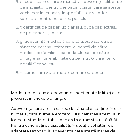
e) copia carnetului de muncă, a adeverinţei eliberate
de angajator pentru perioada lucrată, care să ateste
vechimea în muncă şi în specialitatea studiilor
solicitate pentru ocuparea postului;
f) certificat de cazier judiciar sau, după caz, extrasul
de pe cazierul judiciar;
g) adeverinţă medicală care să ateste starea de
sănătate corespunzătoare, eliberată de către
medicul de familie al candidatului sau de către
unităţile sanitare abilitate cu cel mult 6 luni anterior
derulării concursului;
h) curriculum vitae, model comun european.
Modelul orientativ al adeverinţei menţionate la lit. e) este
prevăzut în anexele anunțului.
Adeverinţa care atestă starea de sănătate conţine, în clar,
numărul, data, numele emitentului şi calitatea acestuia, în
formatul standard stabilit prin ordin al ministrului sănătăţii.
Pentru candidaţii cu dizabilităţi, în situaţia solicitării de
adaptare rezonabilă, adeverinţa care atestă starea de