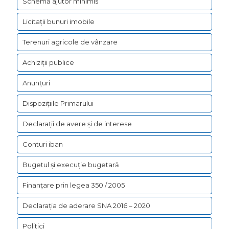
Schemă ajutor minimis
Licitații bunuri imobile
Terenuri agricole de vânzare
Achiziții publice
Anunțuri
Dispozițiile Primarului
Declarații de avere şi de interese
Conturi iban
Bugetul şi execuţie bugetară
Finanțare prin legea 350 / 2005
Declarația de aderare SNA 2016 – 2020
Politici