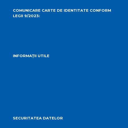
COMUNICARE CARTE DE IDENTITATE CONFORM
LEGII 9/2023:
carteidentitate@primariaturda.ro
INFORMAȚII UTILE
Telefoane utile
Sesizări sau reclamații
Formular identificare câini agresivi
Harta spre Salina Turda
SECURITATEA DATELOR