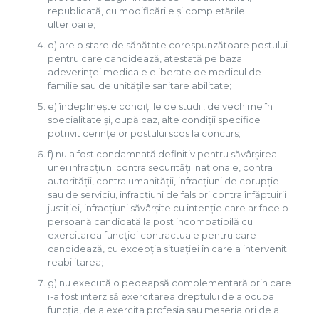
republicată, cu modificările şi completările
ulterioare;
d) are o stare de sănătate corespunzătoare postului
pentru care candidează, atestată pe baza
adeverinţei medicale eliberate de medicul de
familie sau de unităţile sanitare abilitate;
e) îndeplineşte condiţiile de studii, de vechime în
specialitate şi, după caz, alte condiţii specifice
potrivit cerinţelor postului scos la concurs;
f) nu a fost condamnată definitiv pentru săvârşirea
unei infracţiuni contra securităţii naţionale, contra
autorităţii, contra umanităţii, infracţiuni de corupţie
sau de serviciu, infracţiuni de fals ori contra înfăptuirii
justiţiei, infracţiuni săvârşite cu intenţie care ar face o
persoană candidată la post incompatibilă cu
exercitarea funcţiei contractuale pentru care
candidează, cu excepţia situaţiei în care a intervenit
reabilitarea;
g) nu execută o pedeapsă complementară prin care
i-a fost interzisă exercitarea dreptului de a ocupa
funcţia, de a exercita profesia sau meseria ori de a