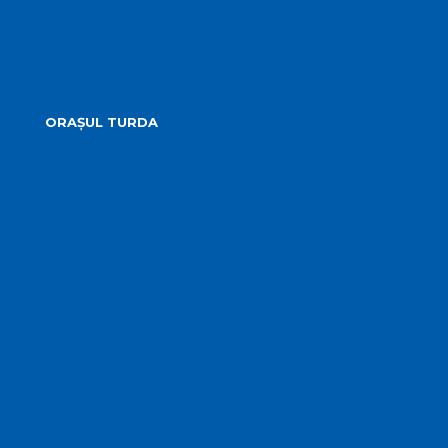
Guvernanță corporativă
ORAȘUL TURDA
Prezentare
Obiective Turistice
Cultură
Istoric
Evenimente
Media Locală
Hartă Interactivă
Camere Live