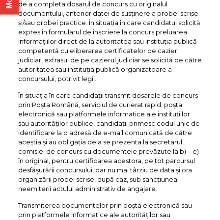
de a completa dosarul de concurs cu originalul
documentului, anterior datei de susţinere a probei scrise
şi/sau probei practice. În situaţia în care candidatul solicită
expres în formularul de înscriere la concurs preluarea
informaţiilor direct de la autoritatea sau instituţia publică
competentă cu eliberarea certificatelor de cazier
judiciar, extrasul de pe cazierul judiciar se solicită de către
autoritatea sau instituţia publică organizatoare a
concursului, potrivit legii.
În situaţia în care candidaţii transmit dosarele de concurs
prin Poşta Română, serviciul de curierat rapid, poşta
electronică sau platformele informatice ale instituţiilor
sau autorităţilor publice, candidaţii primesc codul unic de
identificare la o adresă de e-mail comunicată de către
aceştia şi au obligaţia de a se prezenta la secretarul
comisiei de concurs cu documentele prevăzute la b) – e)
în original, pentru certificarea acestora, pe tot parcursul
desfăşurării concursului, dar nu mai târziu de data şi ora
organizării probei scrise, după caz, sub sancţiunea
neemiterii actului administrativ de angajare.
Transmiterea documentelor prin poşta electronică sau
prin platformele informatice ale autorităţilor sau