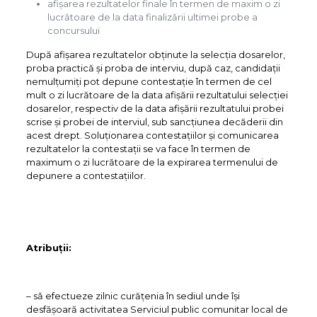
afişarea rezultatelor finale în termen de maxim o zi
lucrătoare de la data finalizării ultimei probe a
concursului
După afişarea rezultatelor obţinute la selecţia dosarelor,
proba practică şi proba de interviu, după caz, candidaţii
nemulţumiţi pot depune contestaţie în termen de cel
mult o zi lucrătoare de la data afişării rezultatului selecţiei
dosarelor, respectiv de la data afişării rezultatului probei
scrise şi probei de interviul, sub sancţiunea decăderii din
acest drept. Soluţionarea contestaţiilor şi comunicarea
rezultatelor la contestaţii se va face în termen de
maximum o zi lucrătoare de la expirarea termenului de
depunere a contestaţiilor.
Atribuții:
– sǎ efectueze zilnic curățenia în sediul unde își
desfășoară activitatea Serviciul public comunitar local de