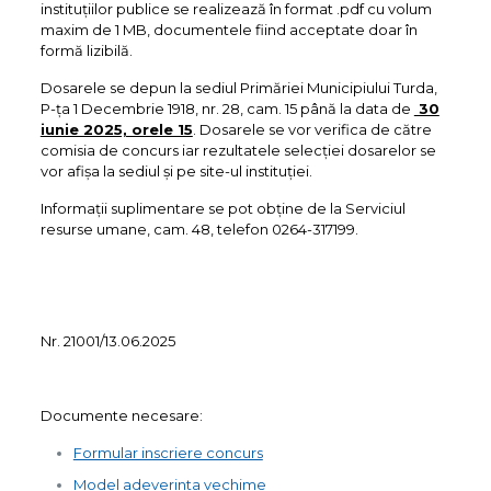
instituţiilor publice se realizează în format .pdf cu volum
maxim de 1 MB, documentele fiind acceptate doar în
formă lizibilă.
Dosarele se depun la sediul Primăriei Municipiului Turda,
P-ţa 1 Decembrie 1918, nr. 28, cam. 15 până la data de
30
iunie 2025, orele 15
. Dosarele se vor verifica de către
comisia de concurs iar rezultatele selecției dosarelor se
vor afişa la sediul şi pe site-ul instituţiei.
Informaţii suplimentare se pot obţine de la Serviciul
resurse umane, cam. 48, telefon 0264-317199.
Nr. 21001/13.06.2025
Documente necesare:
Formular inscriere concurs
Model adeverinta vechime