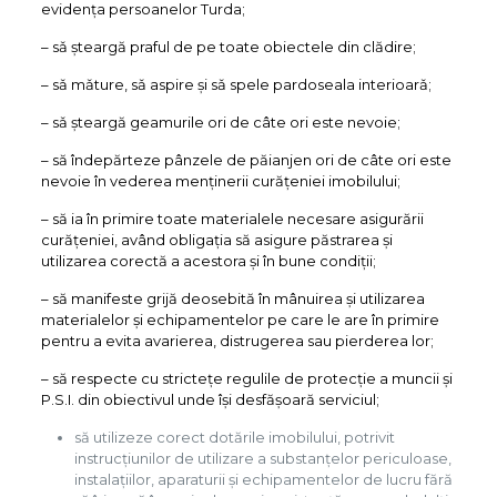
evidența persoanelor Turda;
– sǎ șteargă praful de pe toate obiectele din clădire;
– sǎ mǎture, sǎ aspire şi sǎ spele pardoseala interioarǎ;
– sǎ șteargă geamurile ori de câte ori este nevoie;
– să îndepărteze pânzele de păianjen ori de câte ori este
nevoie în vederea menținerii curățeniei imobilului;
– să ia în primire toate materialele necesare asigurării
curățeniei, având obligația să asigure păstrarea și
utilizarea corectă a acestora și în bune condiții;
– să manifeste grijă deosebită în mânuirea și utilizarea
materialelor și echipamentelor pe care le are în primire
pentru a evita avarierea, distrugerea sau pierderea lor;
– să respecte cu strictețe regulile de protecție a muncii și
P.S.I. din obiectivul unde îşi desfășoară serviciul;
să utilizeze corect dotările imobilului, potrivit
instrucțiunilor de utilizare a substanțelor periculoase,
instalațiilor, aparaturii și echipamentelor de lucru fără