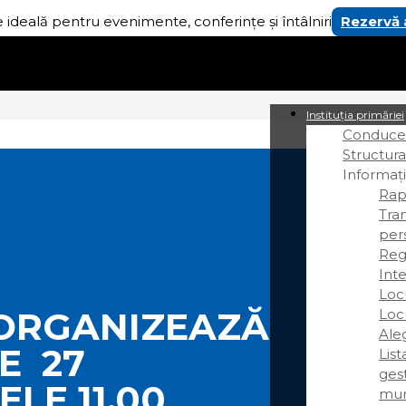
 ideală pentru evenimente, conferințe și întâlniri
Rezervă
Instituția primăriei
Conducer
Structura
Informați
Rap
Tra
per
Regi
Int
Loc
 ORGANIZEAZĂ
Loc
Ale
E 27
Lis
gest
LE 11,00
mun