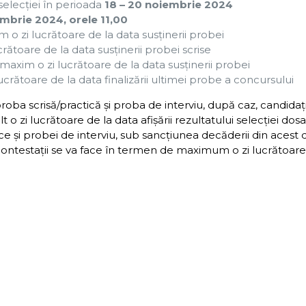
 selecţiei în perioada
18 –
20 noiembrie 2024
embrie
2024, orele 11,00
 o zi lucrătoare de la data susţinerii probei
rătoare de la data susținerii probei scrise
maxim o zi lucrătoare de la data susţinerii probei
ucrătoare de la data finalizării ultimei probe a concursului
roba scrisă/practică şi proba de interviu, după caz, candidaţi
zi lucrătoare de la data afişării rezultatului selecţiei dosa
tice şi probei de interviu, sub sancţiunea decăderii din acest 
 contestaţii se va face în termen de maximum o zi lucrătoare