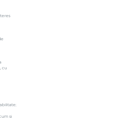
nteres
de
a
, cu
bilitate;
ecum şi