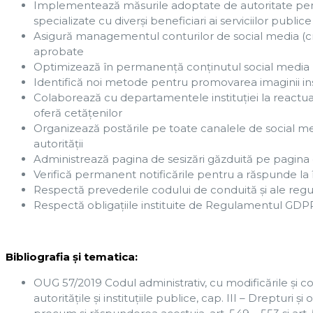
Implementează măsurile adoptate de autoritate pentr
specializate cu diverşi beneficiari ai serviciilor publice
Asigură managementul conturilor de social media (c
aprobate
Optimizează în permanență conținutul social media 
Identifică noi metode pentru promovarea imaginii inst
Colaborează cu departamentele instituției la reactua
oferă cetățenilor
Organizează postările pe toate canalele de social m
autorității
Administrează pagina de sesizări găzduită pe pagina of
Verifică permanent notificările pentru a răspunde la 
Respectă prevederile codului de conduită și ale reg
Respectă obligațiile instituite de Regulamentul GDP
Bibliografia și tematica:
OUG 57/2019 Codul administrativ, cu modificările și com
autorităţile şi instituţiile publice, cap. III – Drepturi 