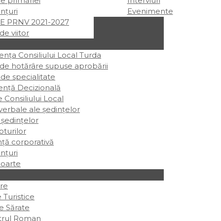
ile primăriei
Interviuri
nțuri
Evenimente
E PRNV 2021-2027
de viitor
ța Consiliului Local Turda
 de hotărâre supuse aprobării
 de specialitate
ență Decizională
e Consiliului Local
erbale ale ședințelor
 ședințelor
oturilor
ță corporativă
nțuri
oarte
re
 Turistice
e Sărate
trul Roman