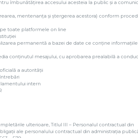
u îmbunătăţirea accesului acesteia la public şi a comunică
rearea, mentenanța și ștergerea acestora) conform procedu
pe toate platformele on line
ituției
lizarea permanentă a bazei de date ce conține informațiile
edia conținutul mesajului, cu aprobarea prealabilă a conduc
icială a autorității
întrebări
ulamentului intern
R
pletările ulterioare, Titlul III – Personalul contractual din
și obligații ale personalului contractual din administrația public