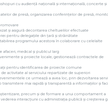
kshopuri cu audiență națională și internațională, concerte și
atelor de presă, organizarea conferințelor de presă, monit
i promovare
at și asigură decontarea cheltuielilor efectuate
ei pentru delegațiile din țară și străinătate
i stabilirea programului acestora în colaborare cu celelalte
e afaceri, medical și publicul larg
evenimente și proiecte locale, gestionează contractele de
ciații pentru identificarea de proiecte comune
de activitate al serviciului repartizate de superiori
a evenimentele ce urmează a avea loc, prin dezvoltarea servic
 transmitere mai rapidă și transparentă a informațiilor și faci
conştientizare, precum şi de formare a unui comportament a
 vederea interacţiunii cu administraţia publică şi creşterea g