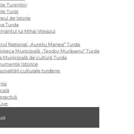
le Turenilor
le Turzii
eul de Istorie
ina Turda
mântul lui Mihai Viteazul
trul Național „Aureliu Manea” Turda
lioteca Municipală „Teodor Murășanu” Turda
a Municipală de cultură Turda
umente Istorice
onalităţi culturale turdene
nte
cală
eractivă
ive
ală