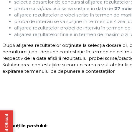
selecţia dosarelor de concurs şi afişarea rezultatelor
proba scrisă/practică se va susţine în data de
27 noi
afişarea rezultatelor probei scrise în termen de maxim
proba de interviu se va susţine în termen de 4 zile luc
afişarea rezultatelor probei de interviu în termen de 
afişarea rezultatelor finale în termen de maxim o zi l
După afişarea rezultatelor obţinute la selecţia dosarelor, p
nemulţumiţi pot depune contestaţie în termen de cel mult o 
respectiv de la data afişării rezultatului probei scrise/prac
Soluţionarea contestaţiilor şi comunicarea rezultatelor la
expirarea termenului de depunere a contestaţiilor.
Atribuțiile postului: