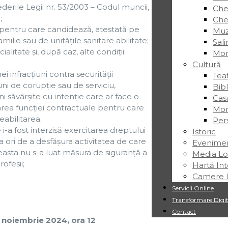
erile Legii nr. 53/2003 – Codul muncii,
Chei
;
Chei
 pentru care candidează, atestată pe
Muz
lie sau de unităţile sanitare abilitate;
Sal
alitate şi, după caz, alte condiţii
Mor
Cultură
i infracţiuni contra securităţii
Tea
iuni de corupţie sau de serviciu,
Bib
ţiuni săvârşite cu intenţie care ar face o
Cas
rea funcţiei contractuale pentru care
Mon
eabilitarea;
Pers
a fost interzisă exercitarea dreptului
Istoric
 ori de a desfăşura activitatea de care
Evenime
aceasta nu s-a luat măsura de siguranţă a
Media Lo
rofesii;
Hartă Int
Camere L
Servicii Online
Transformare Digit
Contact
 noiembrie 2024, ora 12