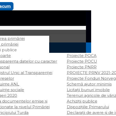
 acum
ea primăriei
 primăriei
i publice
oarte
Proiecte POCA
nsparența datelor cu caracter
Proiecte POCU
sonal
Proiecte PNRR
strul Unic al Transparenței
PROIECTE PRNV 2021-2
ereselor
Proiecte Fonduri Norveg
uințe ANL
Schemă ajutor minimis
uințe sociale
Licitații bunuri imobile
geri 2020
Terenuri agricole de vân
ta documentelor emise și
Achiziții publice
ionate la nivelul Primăriei
Dispozițiile Primarului
icipiului Turda
Declarații de avere şi de 