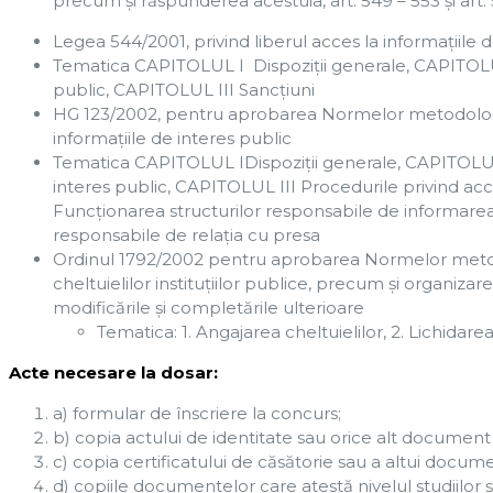
precum și răspunderea acestuia, art. 549 – 553 și art.
Legea 544/2001, privind liberul acces la informațiile d
Tematica CAPITOLUL I Dispoziţii generale, CAPITOLUL 
public, CAPITOLUL III Sancţiuni
HG 123/2002, pentru aprobarea Normelor metodologice
informațiile de interes public
Tematica CAPITOLUL IDispoziţii generale, CAPITOLUL I
interes public, CAPITOLUL III Procedurile privind acc
Funcţionarea structurilor responsabile de informare
responsabile de relaţia cu presa
Ordinul 1792/2002 pentru aprobarea Normelor metodol
cheltuielilor instituţiilor publice, precum şi organiz
modificările și completările ulterioare
Tematica: 1. Angajarea cheltuielilor, 2. Lichidare
Acte necesare la dosar:
a) formular de înscriere la concurs;
b) copia actului de identitate sau orice alt document ca
c) copia certificatului de căsătorie sau a altui docu
d) copiile documentelor care atestă nivelul studiilor ş