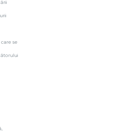
rii
rii
 care se
ătorului
ă,