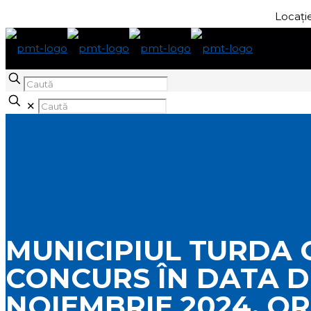
Locație
Caută
✕
MUNICIPIUL TURDA
CONCURS ÎN DATA D
NOIEMBRIE 2024, ORE