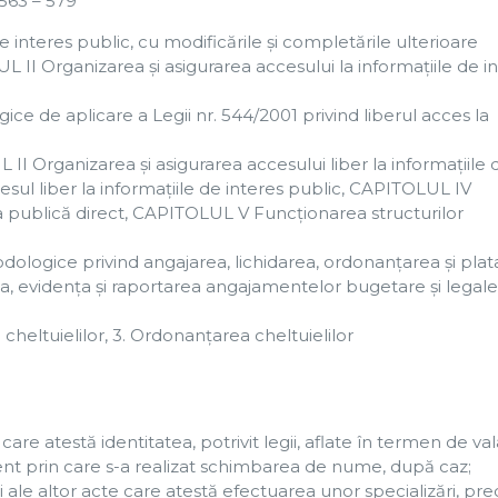
 563 – 579
e interes public, cu modificările și completările ulterioare
II Organizarea şi asigurarea accesului la informaţiile de i
 de aplicare a Legii nr. 544/2001 privind liberul acces la
I Organizarea şi asigurarea accesului liber la informaţiile 
esul liber la informaţiile de interes public, CAPITOLUL IV
a publică direct, CAPITOLUL V Funcţionarea structurilor
ogice privind angajarea, lichidarea, ordonanţarea şi plat
area, evidenţa şi raportarea angajamentelor bugetare şi legale
a cheltuielilor, 3. Ordonanţarea cheltuielilor
re atestă identitatea, potrivit legii, aflate în termen de vala
ment prin care s-a realizat schimbarea de nume, după caz;
i ale altor acte care atestă efectuarea unor specializări, pr