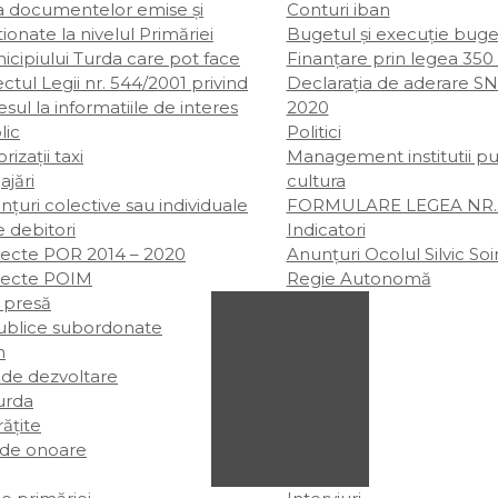
ta documentelor emise și
Conturi iban
ionate la nivelul Primăriei
Bugetul şi execuţie buge
icipiului Turda care pot face
Finanțare prin legea 350
ctul Legii nr. 544/2001 privind
Declarația de aderare SN
sul la informatiile de interes
2020
lic
Politici
rizații taxi
Management institutii pu
ajări
cultura
țuri colective sau individuale
FORMULARE LEGEA NR. 
e debitori
Indicatori
iecte POR 2014 – 2020
Anunțuri Ocolul Silvic So
iecte POIM
Regie Autonomă
 presă
publice subordonate
m
 de dezvoltare
rda
rățite
 de onoare