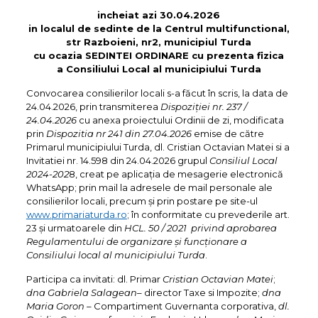
incheiat azi 30.04.2026
in localul de sedinte de la Centrul multifunctional,
str Razboieni, nr2, municipiul Turda
cu ocazia SEDINTEI ORDINARE cu prezenta fizica
a Consiliului Local al municipiului Turda
Convocarea consilierilor locali s-a făcut în scris, la data de
24.04.2026, prin transmiterea
Dispoziţiei nr. 237 /
24.04.2026
cu anexa proiectului Ordinii de zi, modificata
prin
Dispozitia nr 241 din 27.04.2026
emise de către
Primarul municipiului Turda, dl. Cristian Octavian Matei si a
Invitatiei nr. 14.598 din 24.04.2026 grupul
Consiliul Local
2024-202
8, creat pe aplicația de mesagerie electronică
WhatsApp; prin mail la adresele de mail personale ale
consilierilor locali, precum și prin postare pe site-ul
www.primariaturda.ro
; în conformitate cu prevederile art.
23 și urmatoarele din
HCL. 50 / 2021
privind aprobarea
Regulamentului de organizare și funcționare a
Consiliului local al municipiului Turda
.
Participa ca invitati: dl. Primar
Cristian Octavian Matei
;
dna Gabriela Salagean
– director Taxe si Impozite;
dna
Maria Goron –
Compartiment Guvernanta corporativa,
dl.