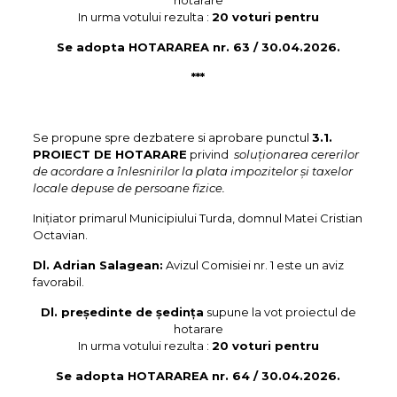
hotarare
In urma votului rezulta :
20 voturi pentru
Se adopta HOTARAREA nr. 63 / 30.04.2026.
***
Se propune spre dezbatere si aprobare punctul
3.1.
PROIECT DE HOTARARE
privind
soluționarea cererilor
de acordare a înlesnirilor la plata impozitelor și taxelor
locale depuse de persoane fizice.
Inițiator primarul Municipiului Turda, domnul Matei Cristian
Octavian.
Dl. Adrian Salagean:
Avizul Comisiei nr. 1 este un aviz
favorabil.
Dl. preşedinte de şedinţa
supune la vot proiectul de
hotarare
In urma votului rezulta :
20 voturi pentru
Se adopta HOTARAREA nr. 64 / 30.04.2026.