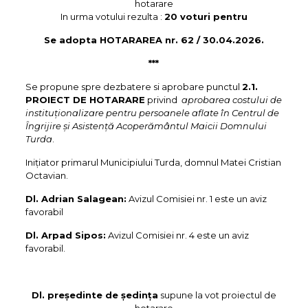
hotarare
In urma votului rezulta :
20 voturi pentru
Se adopta HOTARAREA nr. 62 / 30.04.2026.
***
Se propune spre dezbatere si aprobare punctul
2.1.
PROIECT DE HOTARARE
privind
aprobarea costului de
instituționalizare pentru persoanele aflate în Centrul de
Îngrijire și Asistență Acoperământul Maicii Domnului
Turda
.
Inițiator primarul Municipiului Turda, domnul Matei Cristian
Octavian.
Dl. Adrian Salagean:
Avizul Comisiei nr. 1 este un aviz
favorabil
Dl. Arpad Sipos:
Avizul Comisiei nr. 4 este un aviz
favorabil.
Dl. preşedinte de şedinţa
supune la vot proiectul de