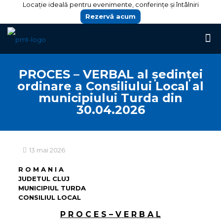
Locație ideală pentru evenimente, conferințe și întâlniri
Rezervă acum
PROCES – VERBAL al ședinței
ordinare a Consiliului Local al
municipiului Turda din
30.04.2026
13 mai 2026
R O M A N I A
JUDETUL CLUJ
MUNICIPIUL TURDA
CONSILIUL LOCAL
P R O C E S – V E R B A L