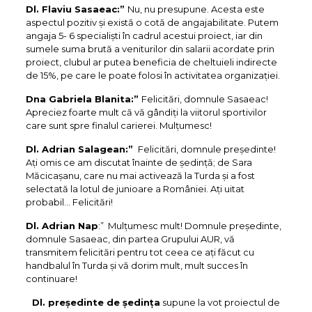
Dl. Flaviu Sasaeac:”
Nu, nu presupune. Acesta este
aspectul pozitiv și există o cotă de angajabilitate. Putem
angaja 5- 6 specialiști în cadrul acestui proiect, iar din
sumele suma brută a veniturilor din salarii acordate prin
proiect, clubul ar putea beneficia de cheltuieli indirecte
de 15%, pe care le poate folosi în activitatea organizației.
Dna Gabriela Blanita:”
Felicitări, domnule Sasaeac!
Apreciez foarte mult că vă gândiți la viitorul sportivilor
care sunt spre finalul carierei. Mulțumesc!
Dl. Adrian Salagean:”
Felicitări, domnule președinte!
Ați omis ce am discutat înainte de ședință; de Sara
Măcicașanu, care nu mai activează la Turda și a fost
selectată la lotul de junioare a României. Ați uitat
probabil… Felicitări!
Dl. Adrian Nap
:” Mulțumesc mult! Domnule președinte,
domnule Sasaeac, din partea Grupului AUR, vă
transmitem felicitări pentru tot ceea ce ați făcut cu
handbalul în Turda și vă dorim mult, mult succes în
continuare!
Dl. preşedinte de şedinţa
supune la vot proiectul de