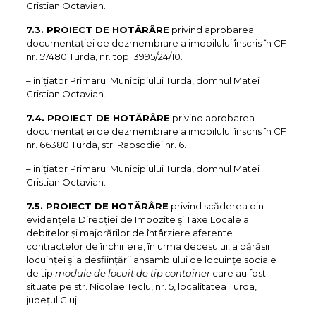
Cristian Octavian.
7.3. PROIECT DE HOTĂRÂRE
privind aprobarea
documentației de dezmembrare a imobilului înscris în CF
nr. 57480 Turda, nr. top. 3995/24/10.
– iniţiator Primarul Municipiului Turda, domnul Matei
Cristian Octavian.
7.4. PROIECT DE HOTĂRÂRE
privind aprobarea
documentației de dezmembrare a imobilului înscris în CF
nr. 66380 Turda, str. Rapsodiei nr. 6.
– iniţiator Primarul Municipiului Turda, domnul Matei
Cristian Octavian.
7.5. PROIECT DE HOTĂRÂRE
privind scăderea din
evidențele Direcției de Impozite și Taxe Locale a
debitelor și majorărilor de întârziere aferente
contractelor de închiriere, în urma decesului, a părăsirii
locuinței și a desființării ansamblului de locuințe sociale
de tip
module de locuit de tip container
care au fost
situate pe str. Nicolae Teclu, nr. 5, localitatea Turda,
județul Cluj.