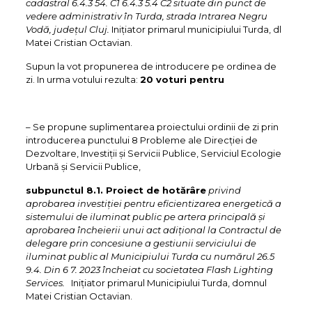
cadastral 6.4.3 54. C1 6.4.3 5.4 C2 situate din punct de
vedere administrativ în Turda, strada Intrarea Negru
Vodă, județul Cluj.
Inițiator primarul municipiului Turda, dl
Matei Cristian Octavian.
Supun la vot propunerea de introducere pe ordinea de
zi. In urma votului rezulta:
20 voturi pentru
– Se propune suplimentarea proiectului ordinii de zi prin
introducerea punctului 8 Probleme ale Direcției de
Dezvoltare, Investiții și Servicii Publice, Serviciul Ecologie
Urbană și Servicii Publice,
subpunctul 8.1. Proiect de hotărâre
privind
aprobarea investiției pentru eficientizarea energetică a
sistemului de iluminat public pe artera principală și
aprobarea încheierii unui act adițional la Contractul de
delegare prin concesiune a gestiunii serviciului de
iluminat public al Municipiului Turda cu numărul 26.5
9.4. Din 6 7. 2023 încheiat cu societatea Flash Lighting
Services.
Inițiator primarul Municipiului Turda, domnul
Matei Cristian Octavian.