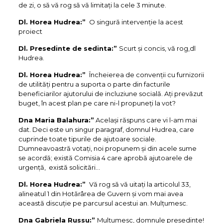
de zi, o să vă rog să vă limitați la cele 3 minute.
Dl. Horea Hudrea:”
O singură intervenție la acest
proiect
Dl. Presedinte de sedinta:”
Scurt și concis, vă rog,dl
Hudrea.
Dl. Horea Hudrea:”
Încheierea de convenții cu furnizorii
de utilități pentru a suporta o parte din facturile
beneficiarilor ajutorului de incluziune socială. Ați prevăzut
buget, în acest plan pe care ni-l propuneți la vot?
Dna Maria Balahura:”
Același răspuns care vi l-am mai
dat. Deci este un singur paragraf, domnul Hudrea, care
cuprinde toate tipurile de ajutoare sociale.
Dumneavoastră votați, noi propunem și din acele sume
se acordă; există Comisia 4 care aprobă ajutoarele de
urgență, există solicitări…
Dl. Horea Hudrea:”
Vă rog să vă uitați la articolul 33,
alineatul 1 din Hotărârea de Guvern și vom mai avea
această discuție pe parcursul acestui an. Mulțumesc.
Dna Gabriela Russu:”
Mulțumesc, domnule președinte!