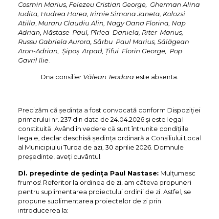
Cosmin Marius, Felezeu Cristian George, Gherman Alina
Iudita, Hudrea Horea, Irimie Simona Janeta, Kolozsi
Atilla
,
Muraru Claudiu Alin, Nagy Oana Florina,
Nap
Adrian, Năstase Paul, Pîrlea Daniela, Riter Marius,
Russu Gabriela Aurora, Sârbu Paul Marius, Sălăgean
Aron-Adrian, Şipoş Arpad, Ţifui Florin George, Pop
Gavril Ilie
.
Dna consilier
Vălean Teodora
este absenta.
Precizăm că ședința a fost convocată conform Dispoziției
primarului nr. 237 din data de 24.04.2026 și este legal
constituită. Având în vedere că sunt întrunite condițiile
legale, declar deschisă ședința ordinară a Consiliului Local
al Municipiului Turda de azi, 30 aprilie 2026. Domnule
președinte, aveți cuvântul.
Dl. preşedinte de şedinţa Paul Nastase:
Mulțumesc
frumos! Referitor la ordinea de zi, am câteva propuneri
pentru suplimentarea proiectului ordinii de zi. Astfel, se
propune suplimentarea proiectelor de zi prin
introducerea la: