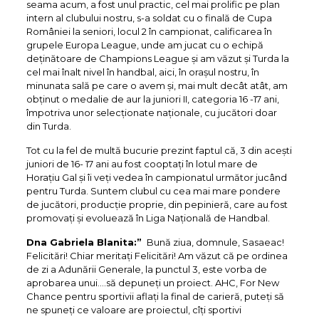
seama acum, a fost unul practic, cel mai prolific pe plan
intern al clubului nostru, s-a soldat cu o finală de Cupa
României la seniori, locul 2 în campionat, calificarea în
grupele Europa League, unde am jucat cu o echipă
deținătoare de Champions League și am văzut și Turda la
cel mai înalt nivel în handbal, aici, în orașul nostru, în
minunata sală pe care o avem și, mai mult decât atât, am
obținut o medalie de aur la juniori II, categoria 16 -17 ani,
împotriva unor selecționate naționale, cu jucători doar
din Turda.
Tot cu la fel de multă bucurie prezint faptul că, 3 din acești
juniori de 16- 17 ani au fost cooptați în lotul mare de
Horațiu Gal și îi veți vedea în campionatul următor jucând
pentru Turda. Suntem clubul cu cea mai mare pondere
de jucători, producție proprie, din pepinieră, care au fost
promovați și evoluează în Liga Națională de Handbal.
Dna Gabriela Blanita:”
Bună ziua, domnule, Sasaeac!
Felicitări! Chiar meritați Felicitări! Am văzut că pe ordinea
de zi a Adunării Generale, la punctul 3, este vorba de
aprobarea unui….să depuneți un proiect. AHC, For New
Chance pentru sportivii aflați la final de carieră, puteți să
ne spuneți ce valoare are proiectul, cîți sportivi