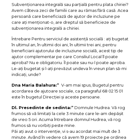
Subvenționarea integrală sau parțială pentru plata chiriei?
Avem câteva zeci de familii care au rămas fără casă. Acea
persoană care beneficiază de ajutor de incluziune pe
care ați menționat-o, are dreptul să beneficieze de
subvenționarea integrală a chiriei.
Întrebare Pentru serviciul de asistență socială : ați bugetat
în ultimul an, în ultimii doi ani, în ultimii trei ani, pentru
beneficiarii ajutorului de incluziune socială, acest tip de
ajutor complementar pe care Consiliul Local îl poate
aproba? Nu e obligatoriu. Îl poate sau nu-l poate aproba.
Le-ați bugetat și l-ați prevăzut undeva în vreun plan să-mi
indicați, unde?
Dna Maria Balahura:”
V-am mai spus, Bugetul pentru
acordarea de ajutoare sociale, ca paragraful 68 02 15 01
este în bugetul Direcției și aceste persoane.
Dl. Presedinte de sedinta:”
Domnule Hudrea. Vă rog
frumos să vă limitați la cele 3 minute care le-am depășit
de vreo 5 ori. Acuma întrebare domnul Hudrea, vă rog
frumos să nu vorbiți peste mine.
Păi ați avut o intervenție, vi s-au acordat mai mult de 3
minute. Având în vedere că avem 19 proiecte pe ordinea