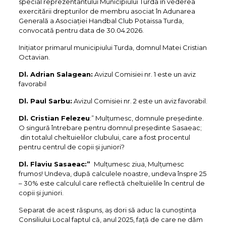
special reprezentantului Municipiului Turda în vederea
exercitării drepturilor de membru asociat în Adunarea
Generală a Asociației Handbal Club Potaissa Turda,
convocată pentru data de 30.04.2026.
Inițiator primarul municipiului Turda, domnul Matei Cristian
Octavian.
Dl. Adrian Salagean:
Avizul Comisiei nr. 1 este un aviz
favorabil
Dl. Paul Sarbu:
Avizul Comisiei nr. 2 este un aviz favorabil.
Dl. Cristian Felezeu
:” Mulțumesc, domnule președinte.
O singură întrebare pentru domnul președinte Sasaeac;
din totalul cheltuielilor clubului, care a fost procentul
pentru centrul de copii și juniori?
Dl. Flaviu Sasaeac:”
Mulțumesc ziua, Mulțumesc
frumos! Undeva, după calculele noastre, undeva înspre 25
– 30% este calculul care reflectă cheltuielile în centrul de
copii și juniori.
Separat de acest răspuns, aș dori să aduc la cunoștința
Consiliului Local faptul că, anul 2025, față de care ne dăm