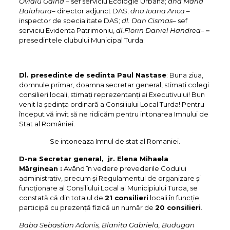
Ovidiu Gaina
– sef serviciu Ecologie Urbana;
dna Maria
Balahura
– director adjunct DAS;
dna Ioana Anca
–
inspector de specialitate DAS;
dl. Dan Cismas
– sef
serviciu Evidenta Patrimoniu,
dl.Florin Daniel Handrea
–
–
presedintele clubului Municipal Turda:
Dl. presedinte de sedinta Paul Nastase
: Buna ziua,
domnule primar, doamna secretar general, stimați colegi
consilieri locali, stimați reprezentanți ai Executivului! Bun
venit la ședința ordinară a Consiliului Local Turda! Pentru
început vă invit să ne ridicăm pentru intonarea Imnului de
Stat al României.
Se intoneaza Imnul de stat al Romaniei.
D-na Secretar general, jr. Elena Mihaela
Mă
rginean :
Având în vedere prevederile Codului
administrativ, precum și Regulamentul de organizare și
funcționare al Consiliului Local al Municipiului Turda, se
constată că din totalul de
21 consilieri
locali în funcție
participă cu prezență fizică un număr de
20 consilieri
.
Baba Sebastian Adonis,
Blanita Gabriela, Budugan