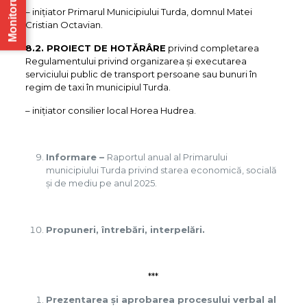
Monitorul Oficial
– iniţiator Primarul Municipiului Turda, domnul Matei
Cristian Octavian.
8.2. PROIECT DE HOTĂRÂRE
privind completarea
Regulamentului privind organizarea şi executarea
serviciului public de transport persoane sau bunuri în
regim de taxi în municipiul Turda.
– iniţiator consilier local Horea Hudrea.
Informare –
Raportul anual al Primarului
municipiului Turda privind starea economică, socială
și de mediu pe anul 2025.
Propuneri, întrebări, interpelări.
***
Prezentarea şi aprobarea procesului verbal al