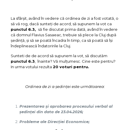
La sfârșit, având în vedere că ordinea de zi a fost votată, o
să vă rog, dacă sunteți de acord, să supunem la vot ca
punctul 6.3,
să fie discutat prima dată, având în vedere
că domnul Flavius Sasaeac, trebuie să plece la Cluj după
ședință, și să se poată încadra în timp, ca să poată să își
îndeplinească îndatoririle la Cluj.
Sunteti de de acord să supunem la vot, să discutăm
punctul 6.3
, înainte? Vă mulțumesc. Cine este pentru?
In urma votului rezulta
20 voturi pentru.
Ordinea de zi a şedinţei este următoarea:
Prezentarea și aprobarea procesului verbal al
şedinţei din data de 23.04.2026;
Probleme ale Direcției Economice;