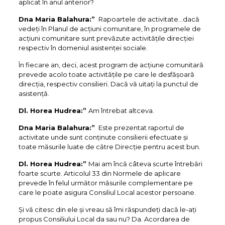
aplicat în anul anterior?
Dna Maria Balahura:”
Rapoartele de activitate…dacă
vedeți în Planul de acțiuni comunitare, în programele de
acțiuni comunitare sunt prevăzute activitățile direcției
respectiv în domeniul asistenței sociale.
În fiecare an, deci, acest program de acțiune comunitară
prevede acolo toate activitățile pe care le desfășoară
direcția, respectiv consilieri. Dacă vă uitați la punctul de
asistență.
Dl. Horea Hudrea:”
Am întrebat altceva.
Dna Maria Balahura:”
Este prezentat raportul de
activitate unde sunt conținute consilierii efectuate și
toate măsurile luate de către Direcție pentru acest bun.
Dl. Horea Hudrea:”
Mai am încă câteva scurte întrebări
foarte scurte. Articolul 33 din Normele de aplicare
prevede în felul următor măsurile complementare pe
care le poate asigura Consiliul Local acestor persoane.
Și vă citesc din ele și vreau să îmi răspundeți dacă le-ați
propus Consiliului Local da sau nu? Da. Acordarea de