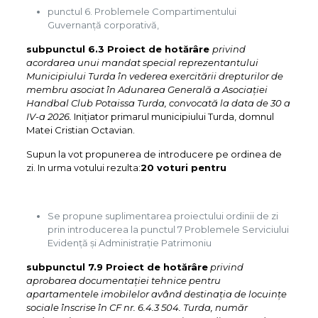
punctul 6. Problemele Compartimentului
Guvernanță corporativă,
subpunctul 6.3 Proiect de hotărâre
privind
acordarea unui mandat special reprezentantului
Municipiului Turda în vederea exercitării drepturilor de
membru asociat în Adunarea Generală a Asociației
Handbal Club Potaissa Turda, convocată la data de 30 a
IV-a 2026.
Inițiator primarul municipiului Turda, domnul
Matei Cristian Octavian.
Supun la vot propunerea de introducere pe ordinea de
zi. In urma votului rezulta:
20 voturi pentru
Se propune suplimentarea proiectului ordinii de zi
prin introducerea la punctul 7 Problemele Serviciului
Evidență și Administrație Patrimoniu
subpunctul 7.9 Proiect de hotărâre
privind
aprobarea documentației tehnice pentru
apartamentele imobilelor având destinația de locuințe
sociale înscrise în CF nr. 6.4.3 504. Turda, număr