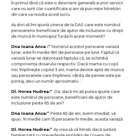
În primul rând că este o descriere generală a unor servicii
care nu sunt clar cuantificate și am să pun niște întrebări
din care va rezulta acest lucru.
Aș dori să îmi spună cineva de la DAS care este numărul
persoanelor beneficiare de ajutor de incluziune cu drept
de muncă în municipiul Turda în acest moment?
Dna Ioana Anca :”
Numărul acestor persoane variază
lunar, este în medie 180 de persoane pe lună. Faptul că
variază lunar se datorează faptului că, se schimbă
componența dosarului respectiv. Dacă mama cu copil
mic împlinește copilul 3 ani, mama devine aptă de muncă
sau persoanele care împlinesc vârsta de pensie este pe
pontaj, deci un număr aproximativ…
Dl. Horea Hudrea:”
Da, dacă mi-ați putea spune care
este numărul de persoane, beneficiarii de ajutor de
incluziune peste 65 de ani?
Dna Ioana Anca:”
Peste 65 de ani, avem imediat, vă
spun, în medie cam 15 persoane în medie, acesta variază.
Dl. Horea Hudrea:”
Aș vrea să vă întreb dacă sunteți
familiarizată cu prevederile Hotărârii de Guvern de