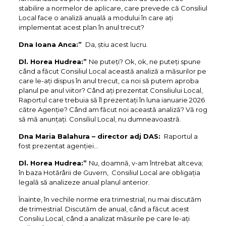
stabilire a normelor de aplicare, care prevede că Consiliul
Local face o analiză anuală a modului în care ați
implementat acest plan în anul trecut?
Dna Ioana Anca:”
Da, știu acest lucru.
Dl. Horea Hudrea:”
Ne puteți? Ok, ok, ne puteți spune
când a făcut Consiliul Local această analiză a măsurilor pe
care le-ați dispus în anul trecut, ca noi să putem aproba
planul pe anul viitor? Când ați prezentat Consiliului Local,
Raportul care trebuia să îl prezentați în luna ianuarie 2026
către Agenție? Când am făcut noi această analiză? Vă rog
să mă anunțați. Consiliul Local, nu dumneavoastră.
Dna Maria Balahura – director adj DAS:
Raportul a
fost prezentat agenției…
Dl. Horea Hudrea:”
Nu, doamnă, v-am întrebat altceva;
în baza Hotărârii de Guvern, Consiliul Local are obligația
legală să analizeze anual planul anterior.
Înainte, în vechile norme era trimestrial, nu mai discutăm
de trimestrial. Discutăm de anual, când a făcut acest
Consiliu Local, când a analizat măsurile pe care le-ați