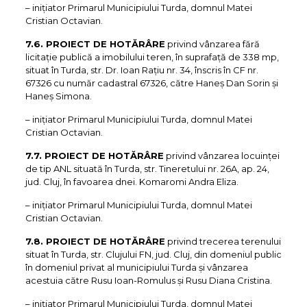
– iniţiator Primarul Municipiului Turda, domnul Matei
Cristian Octavian.
7.6. PROIECT DE HOTĂRÂRE
privind vânzarea fără
licitație publică a imobilului teren, în suprafață de 338 mp,
situat în Turda, str. Dr. Ioan Rațiu nr. 34, înscris în CF nr.
67326 cu număr cadastral 67326, către Haneș Dan Sorin și
Haneș Simona.
– iniţiator Primarul Municipiului Turda, domnul Matei
Cristian Octavian.
7.7. PROIECT DE HOTĂRÂRE
privind vânzarea locuinței
de tip ANL situată în Turda, str. Tineretului nr. 26A, ap. 24,
jud. Cluj, în favoarea dnei. Komaromi Andra Eliza.
– iniţiator Primarul Municipiului Turda, domnul Matei
Cristian Octavian.
7.8. PROIECT DE HOTĂRÂRE
privind trecerea terenului
situat în Turda, str. Clujului FN, jud. Cluj, din domeniul public
în domeniul privat al municipiului Turda și vânzarea
acestuia către Rusu Ioan-Romulus și Rusu Diana Cristina.
– iniţiator Primarul Municipiului Turda, domnul Matei