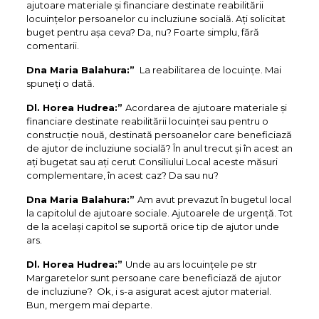
ajutoare materiale și financiare destinate reabilitării
locuințelor persoanelor cu incluziune socială. Ați solicitat
buget pentru așa ceva? Da, nu? Foarte simplu, fără
comentarii.
Dna Maria Balahura:”
La reabilitarea de locuințe. Mai
spuneți o dată.
Dl. Horea Hudrea:”
Acordarea de ajutoare materiale și
financiare destinate reabilitării locuinței sau pentru o
construcție nouă, destinată persoanelor care beneficiază
de ajutor de incluziune socială? În anul trecut și în acest an
ați bugetat sau ați cerut Consiliului Local aceste măsuri
complementare, în acest caz? Da sau nu?
Dna Maria Balahura:”
Am avut prevazut în bugetul local
la capitolul de ajutoare sociale. Ajutoarele de urgență. Tot
de la același capitol se suportă orice tip de ajutor unde
ars.
Dl. Horea Hudrea:”
Unde au ars locuințele pe str
Margaretelor sunt persoane care beneficiază de ajutor
de incluziune? Ok, i s-a asigurat acest ajutor material.
Bun, mergem mai departe.