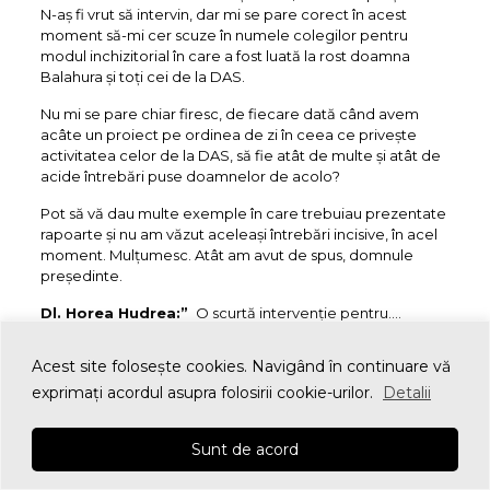
N-aș fi vrut să intervin, dar mi se pare corect în acest
moment să-mi cer scuze în numele colegilor pentru
modul inchizitorial în care a fost luată la rost doamna
Balahura și toți cei de la DAS.
Nu mi se pare chiar firesc, de fiecare dată când avem
acâte un proiect pe ordinea de zi în ceea ce privește
activitatea celor de la DAS, să fie atât de multe și atât de
acide întrebări puse doamnelor de acolo?
Pot să vă dau multe exemple în care trebuiau prezentate
rapoarte și nu am văzut aceleași întrebări incisive, în acel
moment. Mulțumesc. Atât am avut de spus, domnule
președinte.
Dl. Horea Hudrea:”
O scurtă intervenție pentru….
Dl. Presedinte de sedinta:”
Fără nicio supărare…. dle
Acest site foloseşte cookies. Navigând în continuare vă
Hudrea, sunteți membru și în Comisia nr 4, unde
exprimaţi acordul asupra folosirii cookie-urilor.
Detalii
dumneavoastră, în cadrul ședințelor din Comisia nr. 4,
puteți să cereți toate aceste lămuriri. Puteați să le cereți
de săptămâna trecută, nu neapărat în ședința de consiliu,
Sunt de acord
ca dumneavoastră să veniți cu lecțiile învățate, cînd veniți
în ședință.