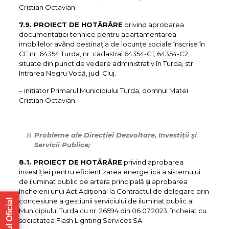
Cristian Octavian.
7.9. PROIECT DE HOTĂRÂRE
privind aprobarea
documentației tehnice pentru apartamentarea
imobilelor având destinația de locunțe sociale înscrise în
CF nr. 64354 Turda, nr. cadastral 64354-C1, 64354-C2,
situate din punct de vedere administrativ în Turda, str.
Intrarea Negru Vodă, jud. Cluj.
– iniţiator Primarul Municipiului Turda, domnul Matei
Cristian Octavian.
Probleme ale Direcției Dezvoltare, Investiții și
Servicii Publice;
8.1. PROIECT DE HOTĂRÂRE
privind aprobarea
investiției pentru eficientizarea energetică a sistemului
de iluminat public pe artera principală și aprobarea
încheierii unui Act Adițional la Contractul de delegare prin
concesiune a gestiunii serviciului de iluminat public al
Municipiului Turda cu nr. 26594 din 06.07.2023, încheiat cu
societatea Flash Lighting Services SA.