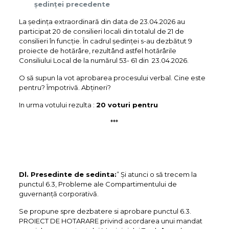
şedinţei precedente
La ședința extraordinară din data de 23.04.2026 au
participat 20 de consilieri locali din totalul de 21 de
consilieri în funcție. În cadrul ședinței s-au dezbătut 9
proiecte de hotărâre, rezultând astfel hotărârile
Consiliului Local de la numărul 53- 61 din 23.04.2026.
O să supun la vot aprobarea procesului verbal. Cine este
pentru? Împotrivă. Abțineri?
In urma votului rezulta :
20 voturi pentru
***
Dl. Presedinte de sedinta:
” Și atunci o să trecem la
punctul 6.3, Probleme ale Compartimentului de
guvernanță corporativă.
Se propune spre dezbatere si aprobare punctul 6.3.
PROIECT DE HOTARARE privind acordarea unui mandat