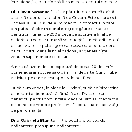
intenționați să participe să fie subiectul acestui proiect?
Dl. Flaviu Sasaeac:”
Ni s-a părut interesant că există
această oportunitate oferită de Guvern. Este un proiect
undeva la 500.000 de euro maxim, în contextul în care
am putea să oferim consiliere și pregătire cursante
pentru un număr de 200 și ceva de sportivi la final de
carieră sau care ar urma să se retragă în următorii trei ani
din activitate, ar putea genera plusvaloare pentru cei din
clubul nostru, dar și la nivel național, ar genera niște
venituri suplimentare clubului.
Am zis că avem deja o expertiză de peste 20 de ani în
domeniu și am putea să o dăm mai departe. Sunt multe
activități pe care acești sportivi le pot face.
După cum vedeți, le place la Turda și, după ce își termină
cariera, intenționează să rămână aici. Practic, e un
beneficiu pentru comunitate, dacă reușim să integrăm și
din punct de vedere profesional în continuarea activității
de performanță.
Dna Gabriela Blanita:”
Proiectul are partea de
cofinanțare, presupune cofinanțare?