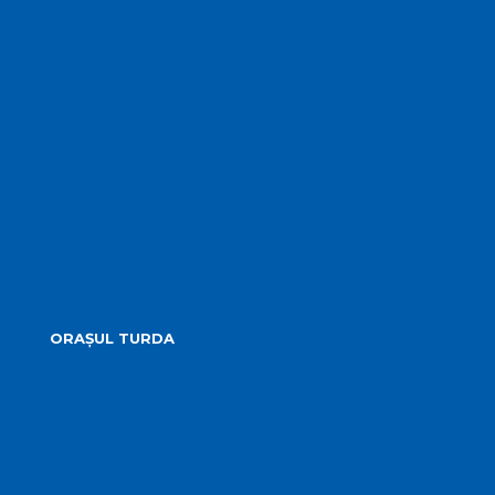
Hotărârile Consiliului Local
Transparență Decizională
Procese verbale ale ședințelor
Minutele ședințelor
Situatia Voturilor
Guvernanță corporativă
ORAȘUL TURDA
Prezentare
Obiective Turistice
Cultură