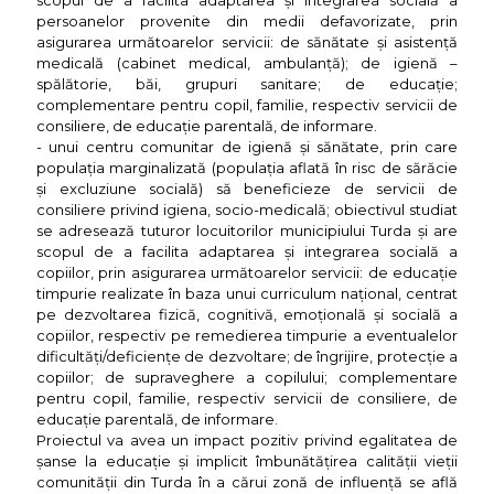
persoanelor provenite din medii defavorizate, prin
asigurarea următoarelor servicii: de sănătate și asistență
medicală (cabinet medical, ambulanță); de igienă –
spălătorie, băi, grupuri sanitare; de educație;
complementare pentru copil, familie, respectiv servicii de
consiliere, de educație parentală, de informare.
- unui centru comunitar de igienă și sănătate, prin care
populația marginalizată (populația aflată în risc de sărăcie
și excluziune socială) să beneficieze de servicii de
consiliere privind igiena, socio-medicală; obiectivul studiat
se adresează tuturor locuitorilor municipiului Turda și are
scopul de a facilita adaptarea și integrarea socială a
copiilor, prin asigurarea următoarelor servicii: de educație
timpurie realizate în baza unui curriculum național, centrat
pe dezvoltarea fizică, cognitivă, emoțională și socială a
copiilor, respectiv pe remedierea timpurie a eventualelor
dificultăți/deficiențe de dezvoltare; de îngrijire, protecție a
copiilor; de supraveghere a copilului; complementare
pentru copil, familie, respectiv servicii de consiliere, de
educație parentală, de informare.
Proiectul va avea un impact pozitiv privind egalitatea de
șanse la educație și implicit îmbunătățirea calității vieții
comunității din Turda în a cărui zonă de influență se află