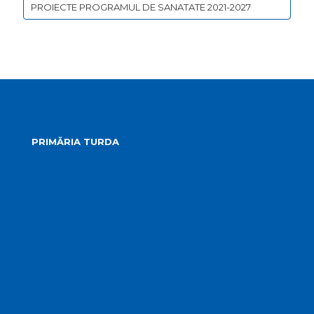
PROIECTE PROGRAMUL DE SANATATE 2021-2027
PRIMĂRIA TURDA
Conducerea primăriei
Structura primăriei
Informații publice
Biroul de presă
Servicii publice subordonate
Urbanism