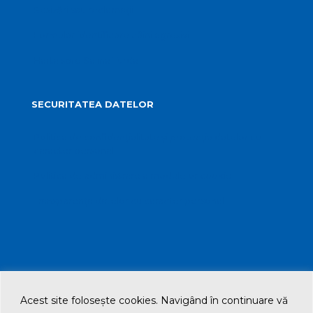
Sesizări sau reclamații
Formular identificare câini agresivi
Harta spre Salina Turda
SECURITATEA DATELOR
Politica de confidențialitate și protecția datelor cu
caracter personal
Politica de administrare a modulelor cookie
Transparența datelor cu caracter personal
Acest site foloseşte cookies. Navigând în continuare vă
© 2021 Primăria Municipiului Turda. All Rights Reserved