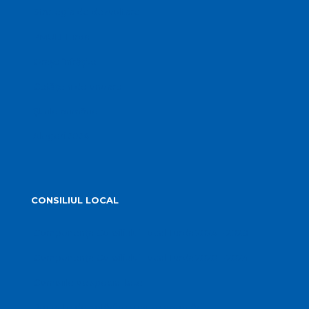
Strategia de dezvoltare
PMUD Turda
Orașe înfrățite
Cetățeni de onoare
Știrile primăriei
Alegeri 2024
CONSILIUL LOCAL
Componența Consiliului Local Turda 2024 – 2028
Componența Consiliului Local Turda 2020 – 2024
Comisiile de specialitate
Proiecte de hotărâre supuse aprobării