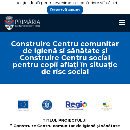
Locație ideală pentru evenimente, conferințe și întâlniri
Rezervă acum
Construire Centru comunitar
de igienă şi sănătate şi
Construire Centru social
pentru copii aflaţi în situaţie
de risc social
TITLUL PROIECTULUI:
” Construire Centru comunitar de igienă şi sănătate