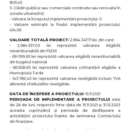
805.45
3. Clădiri publice sau comerciale construite sau renovate în
zonele urbane/m2:
- Valoare la începutul implementării proiectului: 0
- Valoare estimată la finalul implementării proiectului:
474.09
VALOARE TOTALĂ PROIECT:
2.864.347,71 lei, din care:
- 2.584.537,03 lei reprezintă valoarea eligibilă
nerambursabilă din FEDR
- 69.099,65 lei reprezintă valoarea eligibilă nerambursabilă
din bugetul național
- 66.928,63 lei reprezintă valoarea cofinanțării eligibile a
Municipiului Turda
- 143.782,40 lei reprezintă valoarea neeligibilă inclusiv TVA
aferentă cheltuielilor neeligibile.
DATA DE ÎNCEPERE A PROIECTULUI
: 15.11.2021
PERIOADA DE IMPLEMENTARE A PROIECTULUI
este
de 26 de luni, respectiv între data de 15.11.2021 și 31.12.2023
aceasta cuprinzând și perioada de desfășurare a
activităților proiectului înainte de semnarea Contractului
de finanțare.