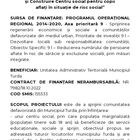
şi Construire Centru social pentru copii
aflaţi în situaţie de risc social”
SURSA DE FINANȚARE: PROGRAMUL OPERAȚIONAL
REGIONAL 2014-2020, Axa prioritară 9
- Sprijinirea
regenerării economice şi sociale a comunităţilor
defavorizate din mediul urban, Prioritate de investiții 9.1 –
Dezvoltare locală sub responsabilitatea comunității,
Obiectiv Specific 9.1 – Reducerea numărului de persoane
aflate în risc de sărăcie și excluziune socială, prin măsuri
integrate.
BENEFICIAR:
Unitatea Administrativ Teritorială Municipiul
Turda
CONTRACT DE FINANȚARE NERAMBURSABILĂ:
NR.
7982/18.10.2022
COD SMIS:
155333
SCOPUL PROIECTULUI
este de a sprijinii comunitatea
defavorizată din Municipiul Turda, prin înființarea:
- unui centru social, prin care populația marginalizată
(populației tinere sub 18 ani) să beneficieze de servicii
educaționale, sociale și sprijin; obiectivul propus se
adresează tuturor locuitorilor municipiului Turda și are
scopul de a facilita adaptarea și integrarea socială a