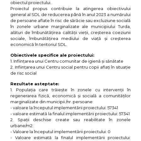
obiectul proiectului.
Proiectul propus contribuie la atingerea obiectivului
general al SDL de reducerea până în anul 2023 a numărului
de persoane aflate în risc de sărăcie sau excluziune socială
în zonele urbane marginalizate ale municipiului Turda,
alături de îmbunătățirea calității vieții, creșterea coeziunii
sociale, îmbunătățirea mediului de viață și creșterea
economică în teritoriul SDL.
Obiectivele specifice ale proiectului:
1. Inființarea unui Centru comunitar de igienă și sănătate
2. Inființarea unui Centru social pentru copii aflați în situație
de risc social
Rezultate asteptate:
1. Populația care trăiește în zonele cu intervenții în
regenerarea fizică, economică și socială a comunităților
marginalizate din municipii /nr. persoane:
- valoare la începutul implementării proiectului: 57341
- valoare estimată la finalul implementării proiectului: 57341
2. Spații deschise create sau reabilitate în zonele
urbane/m2:
- Valoare la începutul implementării proiectului: 0
- Valoare estimată la finalul implementării proiectului: