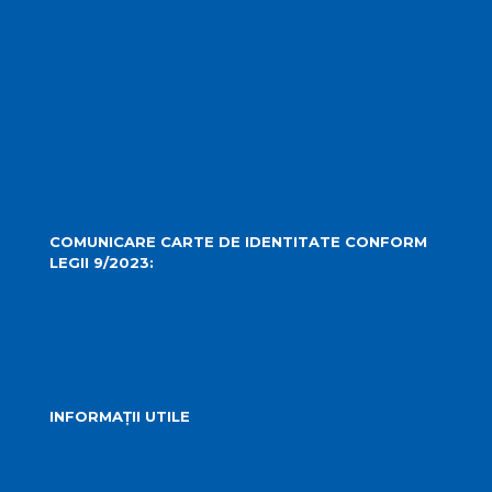
Istoric
Evenimente
Media Locală
Hartă Interactivă
Camere Live
COMUNICARE CARTE DE IDENTITATE CONFORM
LEGII 9/2023:
carteidentitate@primariaturda.ro
INFORMAȚII UTILE
Telefoane utile