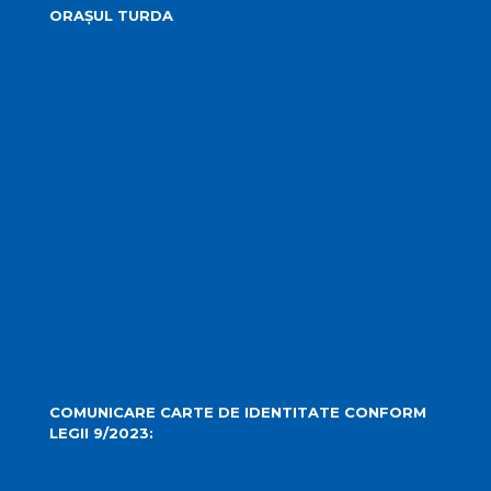
ORAȘUL TURDA
Prezentare
Obiective Turistice
Cultură
Istoric
Evenimente
Media Locală
Hartă Interactivă
Camere Live
COMUNICARE CARTE DE IDENTITATE CONFORM
LEGII 9/2023:
carteidentitate@primariaturda.ro