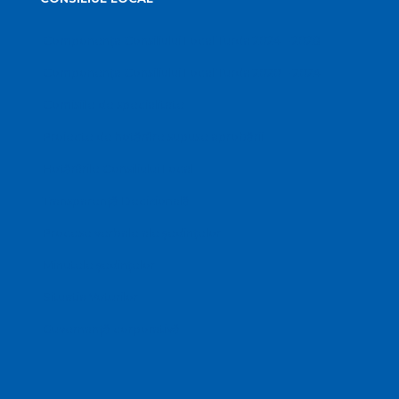
Componența Consiliului Local Turda 2024 – 2028
Componența Consiliului Local Turda 2020 – 2024
Comisiile de specialitate
Proiecte de hotărâre supuse aprobării
Hotărârile Consiliului Local
Transparență Decizională
Procese verbale ale ședințelor
Minutele ședințelor
Situatia Voturilor
Guvernanță corporativă