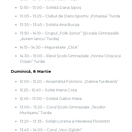
12:50 – 13:00 – Solistă Daria Șipoș
13:05 – 13:25 – Clubul de Dans Sportiv „Potaissa” Turda
13:30 – 13:45 – Solista Ana Bucșa
13:50 – 14:10 – Grupul „Folk Junior” (Şcoala Gimnazială
„Avram Iancu” Turda)
14:15 – 14:30 – Majoretele „Click”
14:30 – 15:00 – Elevii Şcolii Gimnaziale „Horea Cloșca și
Crișan” Turda
Duminică, 8 Martie
12:00 – 12:20 – Ansamblul Folcloric „Datina Turdeană”
12:25 – 12:40 – Solist Maria Coța
12:45 – 13:00 – Solistă Gabor Mara
13:00 – 13:20 – Corul Şcolii Gimnaziale „Teodor
Murășanu” Turda
13:20 – 13:35 – Soliști Lorena și Medeea Florentin
13:40 – 14:00 – Corul „Voci Zglobi”