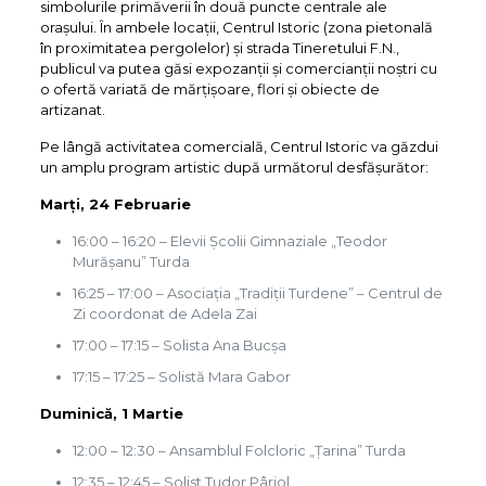
simbolurile primăverii în două puncte centrale ale
orașului. În ambele locații, Centrul Istoric (zona pietonală
în proximitatea pergolelor) și strada Tineretului F.N.,
publicul va putea găsi expozanții și comercianții noștri cu
o ofertă variată de mărțișoare, flori și obiecte de
artizanat.
Pe lângă activitatea comercială, Centrul Istoric va găzdui
un amplu program artistic după următorul desfășurător:
Marți, 24 Februarie
16:00 – 16:20 – Elevii Şcolii Gimnaziale „Teodor
Murășanu” Turda
16:25 – 17:00 – Asociația „Tradiții Turdene” – Centrul de
Zi coordonat de Adela Zai
17:00 – 17:15 – Solista Ana Bucșa
17:15 – 17:25 – Solistă Mara Gabor
Duminică, 1 Martie
12:00 – 12:30 – Ansamblul Folcloric „Țarina” Turda
12:35 – 12:45 – Solist Tudor Pârjol