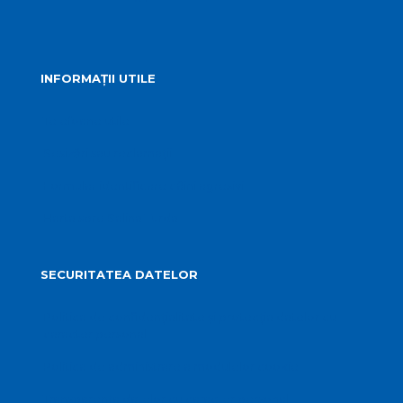
INFORMAȚII UTILE
Telefoane utile
Sesizări sau reclamații
Formular identificare câini agresivi
Harta spre Salina Turda
SECURITATEA DATELOR
Politica de confidențialitate și protecția datelor cu
caracter personal
Politica de administrare a modulelor cookie
Transparența datelor cu caracter personal