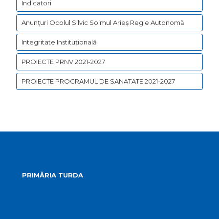
Indicatori
Anunțuri Ocolul Silvic Soimul Arieș Regie Autonomă
Integritate Instituțională
PROIECTE PRNV 2021-2027
PROIECTE PROGRAMUL DE SANATATE 2021-2027
PRIMĂRIA TURDA
Conducerea primăriei
Structura primăriei