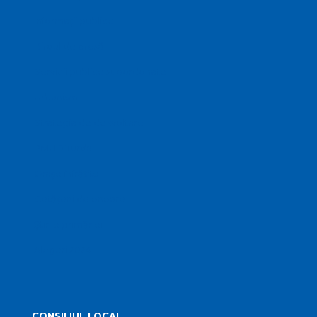
Informații publice
Biroul de presă
Servicii publice subordonate
Urbanism
Strategia de dezvoltare
PMUD Turda
Orașe înfrățite
Cetățeni de onoare
Știrile primăriei
Alegeri 2024
CONSILIUL LOCAL