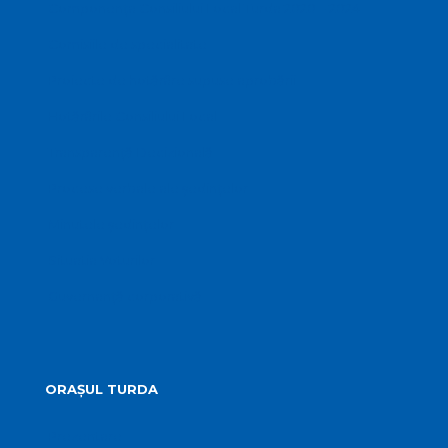
Componența Consiliului Local Turda 2020 – 2024
Comisiile de specialitate
Proiecte de hotărâre supuse aprobării
Hotărârile Consiliului Local
Transparență Decizională
Procese verbale ale ședințelor
Minutele ședințelor
Situatia Voturilor
Guvernanță corporativă
ORAȘUL TURDA
Prezentare