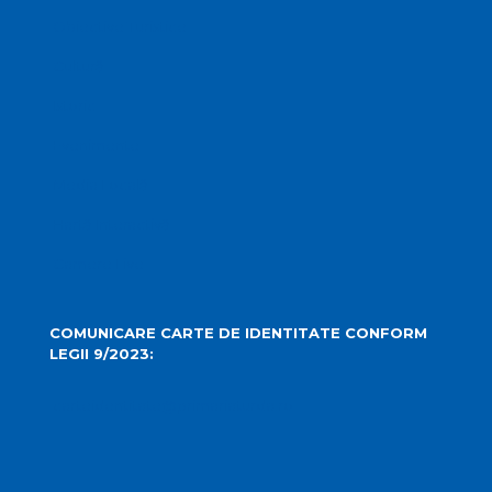
Obiective Turistice
Cultură
Istoric
Evenimente
Media Locală
Hartă Interactivă
Camere Live
COMUNICARE CARTE DE IDENTITATE CONFORM
LEGII 9/2023:
carteidentitate@primariaturda.ro