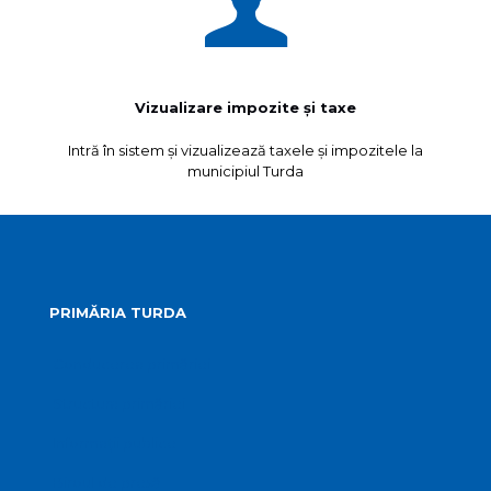
Vizualizare impozite și taxe
Intră în sistem și vizualizează taxele și impozitele la
municipiul Turda
PRIMĂRIA TURDA
Conducerea primăriei
Structura primăriei
Informații publice
Biroul de presă