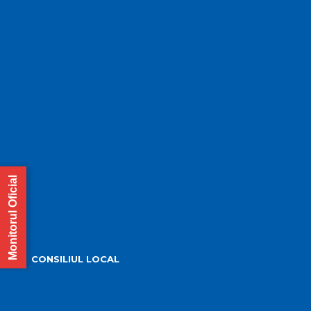
Servicii publice subordonate
Urbanism
Strategia de dezvoltare
PMUD Turda
Orașe înfrățite
Cetățeni de onoare
Știrile primăriei
Monitorul Oficial
Alegeri 2024
CONSILIUL LOCAL
Componența Consiliului Local Turda 2024 – 2028