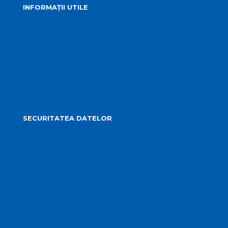
INFORMAȚII UTILE
Telefoane utile
Sesizări sau reclamații
Formular identificare câini agresivi
Harta spre Salina Turda
SECURITATEA DATELOR
Politica de confidențialitate și protecția datelor cu
caracter personal
Politica de administrare a modulelor cookie
Transparența datelor cu caracter personal