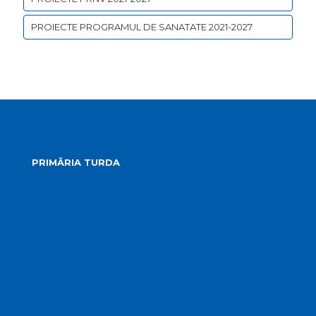
PROIECTE PROGRAMUL DE SANATATE 2021-2027
PRIMĂRIA TURDA
Conducerea primăriei
Structura primăriei
Informații publice
Biroul de presă
Servicii publice subordonate