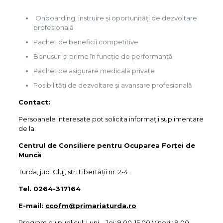
Onboarding, instruire și oportunități de dezvoltare
profesională
Pachet de beneficii competitive
Bonusuri și prime în funcție de performanță
Pachet de asigurare medicală private
Posibilități de dezvoltare și avansare profesională
Contact:
Persoanele interesate pot solicita informaţii suplimentare
de la:
Centrul de Consiliere pentru Ocuparea Forţei de
Muncă
Turda, jud. Cluj, str. Libertăţii nr. 2-4
Tel. 0264-317164
E-mail:
ccofm
@primariaturda.ro
Program cu publicul:
Luni – Joi: 9.00-15.00 Vineri : 9.00-