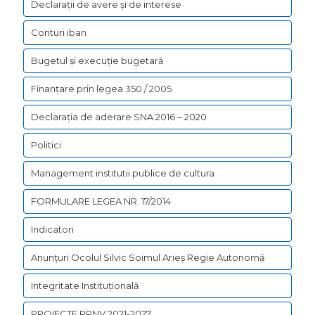
Declarații de avere şi de interese
Conturi iban
Bugetul şi execuţie bugetară
Finanțare prin legea 350 / 2005
Declarația de aderare SNA 2016 – 2020
Politici
Management institutii publice de cultura
FORMULARE LEGEA NR. 17/2014
Indicatori
Anunțuri Ocolul Silvic Soimul Arieș Regie Autonomă
Integritate Instituțională
PROIECTE PRNV 2021-2027