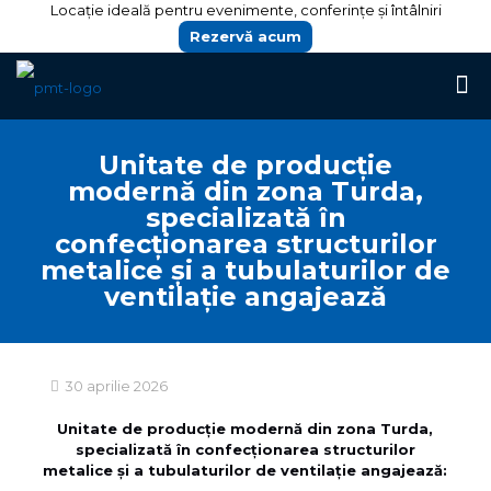
Locație ideală pentru evenimente, conferințe și întâlniri
Rezervă acum
Unitate de producție
modernă din zona Turda,
specializată în
confecționarea structurilor
metalice și a tubulaturilor de
ventilație angajează
30 aprilie 2026
Unitate de producție modernă din zona Turda,
specializată în confecționarea structurilor
metalice și a tubulaturilor de ventilație angajează: