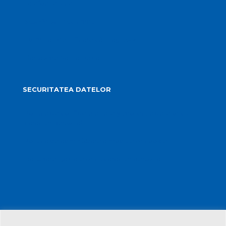
Telefoane utile
Sesizări sau reclamații
Formular identificare câini agresivi
Harta spre Salina Turda
SECURITATEA DATELOR
Politica de confidențialitate și protecția datelor cu
caracter personal
Politica de administrare a modulelor cookie
Transparența datelor cu caracter personal