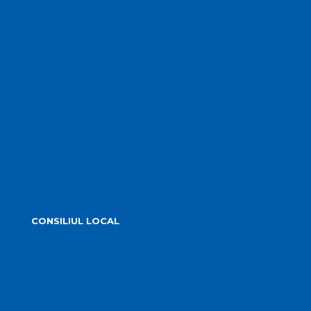
Urbanism
Strategia de dezvoltare
PMUD Turda
Orașe înfrățite
Cetățeni de onoare
Știrile primăriei
Alegeri 2024
CONSILIUL LOCAL
Componența Consiliului Local Turda 2024 – 2028
Componența Consiliului Local Turda 2020 – 2024
Comisiile de specialitate