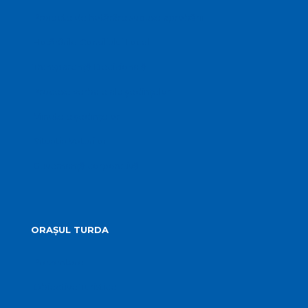
Proiecte de hotărâre supuse aprobării
Hotărârile Consiliului Local
Transparență Decizională
Procese verbale ale ședințelor
Minutele ședințelor
Situatia Voturilor
Guvernanță corporativă
ORAȘUL TURDA
Prezentare
Obiective Turistice