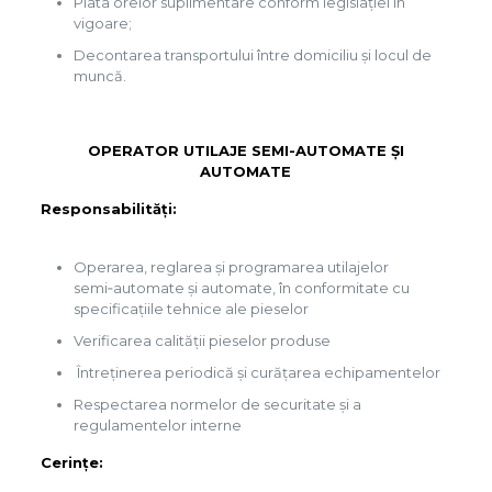
Plata orelor suplimentare conform legislației în
vigoare;
Decontarea transportului între domiciliu și locul de
muncă.
OPERATOR UTILAJE SEMI-AUTOMATE ȘI
AUTOMATE
Responsabili
Operarea, reglarea și programarea utilajelor
semi‑automate și automate, în conformitate cu
specificațiile tehnice ale pieselor
Verificarea calității pieselor produse
Întreținerea periodică și curățarea echipamentelor
Respectarea normelor de securitate și a
regulamentelor interne
Ceri