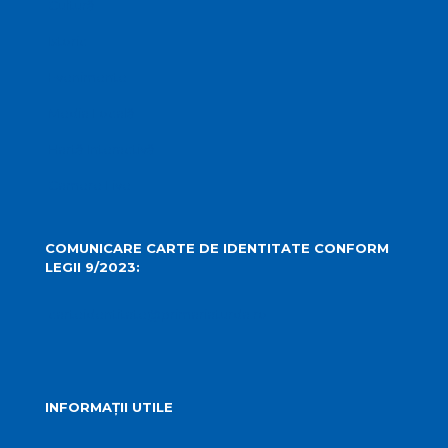
Cultură
Istoric
Evenimente
Media Locală
Hartă Interactivă
Camere Live
COMUNICARE CARTE DE IDENTITATE CONFORM
LEGII 9/2023:
carteidentitate@primariaturda.ro
INFORMAȚII UTILE