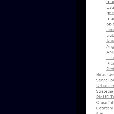
mun
Lis
gest
mun
obie
acce
pub
Auto
Ang
Anun
List
Pro
Pro
Biroul de
Servicii 
Urbanis
Strategia
PMUD Tu
Orașe înf
Cetățeni
Știri