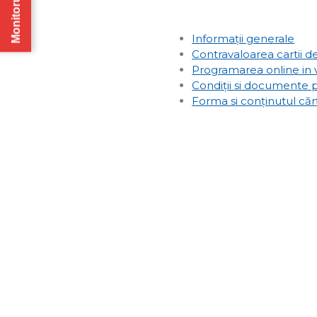
Monitorul Oficial
Informații generale
Contravaloarea cartii de
Programarea online in
Condiții si documente p
Forma si conținutul cărț