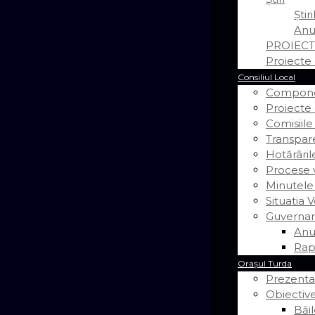
Știr
Anu
PROIECT
Proiecte 
Consiliul Local
Componen
Proiecte
Comisiile
Transpar
Hotărâril
Procese v
Minutele
Situatia V
Guvernan
Anu
Rap
Orașul Turda
Prezenta
Obiective
Băil