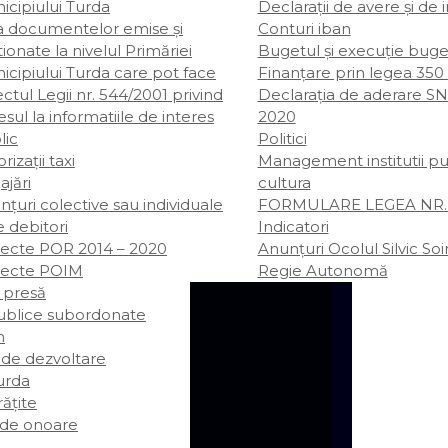
icipiului Turda
Declarații de avere şi de 
ta documentelor emise și
Conturi iban
ionate la nivelul Primăriei
Bugetul şi execuţie buge
icipiului Turda care pot face
Finanțare prin legea 350
ctul Legii nr. 544/2001 privind
Declarația de aderare SN
sul la informatiile de interes
2020
lic
Politici
rizații taxi
Management institutii pu
ajări
cultura
țuri colective sau individuale
FORMULARE LEGEA NR. 
e debitori
Indicatori
iecte POR 2014 – 2020
Anunțuri Ocolul Silvic So
iecte POIM
Regie Autonomă
 presă
publice subordonate
m
 de dezvoltare
rda
rățite
 de onoare