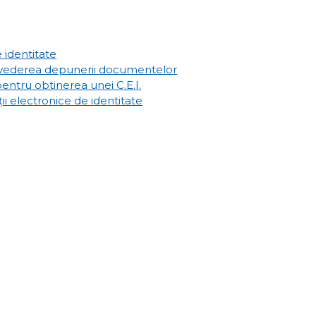
 identitate
 vederea depunerii documentelor
entru obtinerea unei C.E.I.
ii electronice de identitate