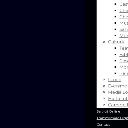
Cas
Chei
Chei
Muz
Sal
Mor
Cultură
Tea
Bib
Cas
Mon
Pers
Istoric
Evenime
Media Lo
Hartă Int
Camere L
Servicii Online
Transformare Digit
Contact