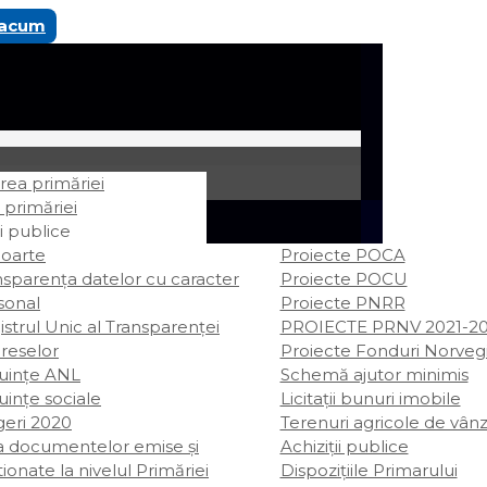
 acum
ea primăriei
 primăriei
i publice
oarte
Proiecte POCA
nsparența datelor cu caracter
Proiecte POCU
sonal
Proiecte PNRR
strul Unic al Transparenței
PROIECTE PRNV 2021-2
ereselor
Proiecte Fonduri Norveg
uințe ANL
Schemă ajutor minimis
uințe sociale
Licitații bunuri imobile
geri 2020
Terenuri agricole de vân
ta documentelor emise și
Achiziții publice
ionate la nivelul Primăriei
Dispozițiile Primarului