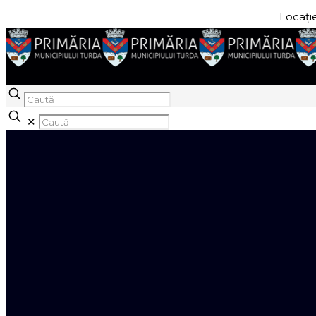
Locație
Caută
✕