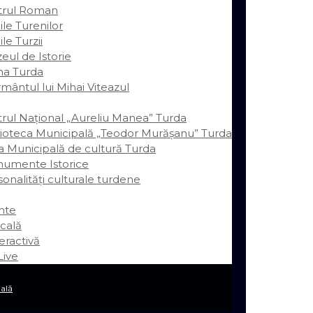
trul Roman
le Turenilor
le Turzii
eul de Istorie
ina Turda
mântul lui Mihai Viteazul
trul Național „Aureliu Manea” Turda
lioteca Municipală „Teodor Murășanu” Turda
a Municipală de cultură Turda
umente Istorice
onalităţi culturale turdene
nte
cală
eractivă
ive
ală