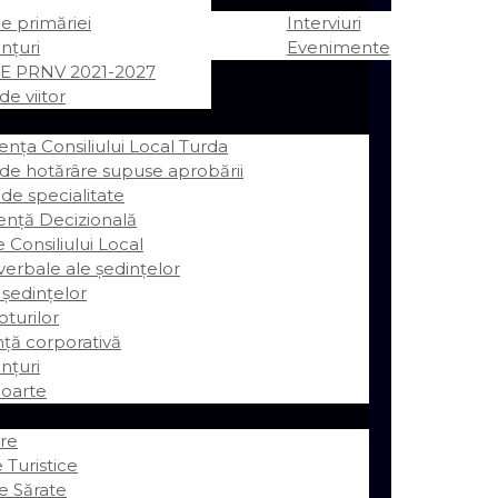
ile primăriei
Interviuri
nțuri
Evenimente
E PRNV 2021-2027
de viitor
ța Consiliului Local Turda
 de hotărâre supuse aprobării
 de specialitate
ență Decizională
e Consiliului Local
erbale ale ședințelor
 ședințelor
oturilor
ță corporativă
nțuri
oarte
re
 Turistice
e Sărate