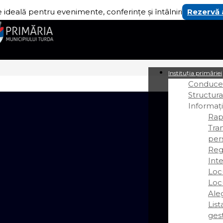
 ideală pentru evenimente, conferințe și întâlniri
Rezervă
Instituția primăriei
Conducer
Structura
Informați
Rap
Tra
per
Regi
Int
Loc
Loc
Ale
Lis
gest