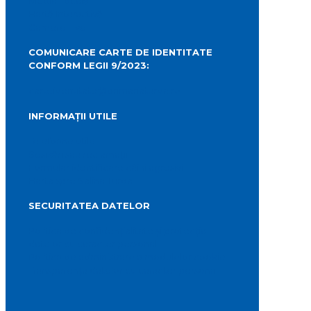
Media Locală
Hartă Interactivă
Camere Live
COMUNICARE CARTE DE IDENTITATE
CONFORM LEGII 9/2023:
carteidentitate@primariaturda.ro
INFORMAȚII UTILE
Telefoane utile
Sesizări sau reclamații
Formular identificare câini agresivi
Harta spre Salina Turda
SECURITATEA DATELOR
Politica de confidențialitate și protecția
datelor cu caracter personal
Politica de administrare a modulelor cookie
Transparența datelor cu caracter personal