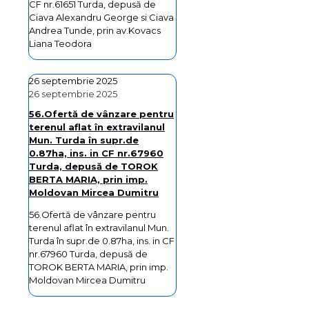
CF nr.61651 Turda, depusă de
Ciava Alexandru George si Ciava
Andrea Tunde, prin av.Kovacs
Liana Teodora
26 septembrie 2025
26 septembrie 2025
56.Ofertă de vânzare pentru
terenul aflat în extravilanul
Mun. Turda în supr.de
0.87ha, ins. in CF nr.67960
Turda, depusă de TOROK
BERTA MARIA, prin imp.
Moldovan Mircea Dumitru
56.Ofertă de vânzare pentru
terenul aflat în extravilanul Mun.
Turda în supr.de 0.87ha, ins. in CF
nr.67960 Turda, depusă de
TOROK BERTA MARIA, prin imp.
Moldovan Mircea Dumitru