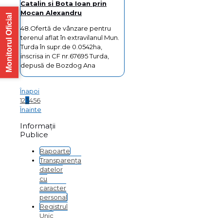
Catalin si Bota Ioan prin
Mocan Alexandru
Monitorul Oficial
48.Ofertă de vânzare pentru
terenul aflat în extravilanul Mun.
Turda în supr.de 0.0542ha,
inscrisa in CF nr.67695 Turda,
depusă de Bozdog Ana
Înapoi
1
2
3
4
5
6
Înainte
Informații
Publice
Rapoarte
Transparența
datelor
cu
caracter
personal
Registrul
Unic