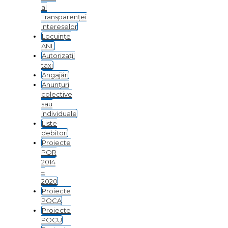
al
Transparenței
Intereselor
Locuințe
ANL
Autorizații
taxi
Angajări
Anunțuri
colective
sau
individuale
Liste
debitori
Proiecte
POR
2014
–
2020
Proiecte
POCA
Proiecte
POCU