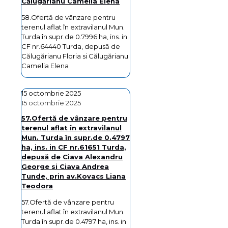
Călugărianu Camelia Elena
58.Ofertă de vânzare pentru
terenul aflat în extravilanul Mun.
Turda în supr.de 0.7996 ha, ins. in
CF nr.64440 Turda, depusă de
Călugărianu Floria si Călugărianu
Camelia Elena
15 octombrie 2025
15 octombrie 2025
57.Ofertă de vânzare pentru
terenul aflat în extravilanul
Mun. Turda în supr.de 0.4797
ha, ins. in CF nr.61651 Turda,
depusă de Ciava Alexandru
George si Ciava Andrea
Tunde, prin av.Kovacs Liana
Teodora
57.Ofertă de vânzare pentru
terenul aflat în extravilanul Mun.
Turda în supr.de 0.4797 ha, ins. in