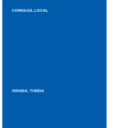
CONSILIUL LOCAL
Componența Consiliului Local Turda 2024 –
2028
Componența Consiliului Local Turda 2020 –
2024
Comisiile de specialitate
Proiecte de hotărâre supuse aprobării
Hotărârile Consiliului Local
Transparență Decizională
Procese verbale ale ședințelor
Minutele ședințelor
Situatia Voturilor
Guvernanță corporativă
ORAȘUL TURDA
Prezentare
Obiective Turistice
Cultură
Istoric
Evenimente