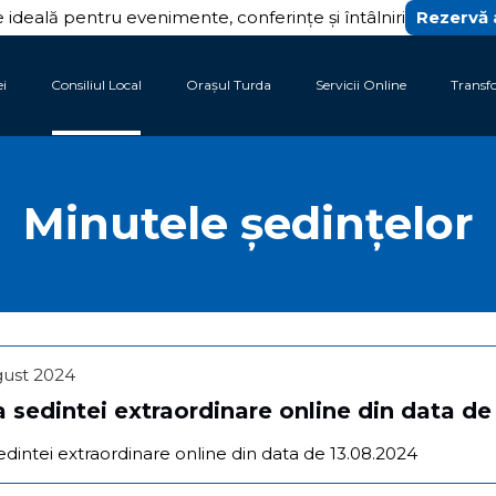
 ideală pentru evenimente, conferințe și întâlniri
Rezervă
ei
Consiliul Local
Orașul Turda
Servicii Online
Transf
Minutele ședințelor
gust 2024
 sedintei extraordinare online din data de
edintei extraordinare online din data de 13.08.2024