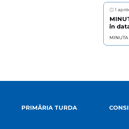
1 apri
MINUTA
in dat
MINUTA se
PRIMĂRIA TURDA
CONSI
Conducerea primăriei
Componen
Turda 20