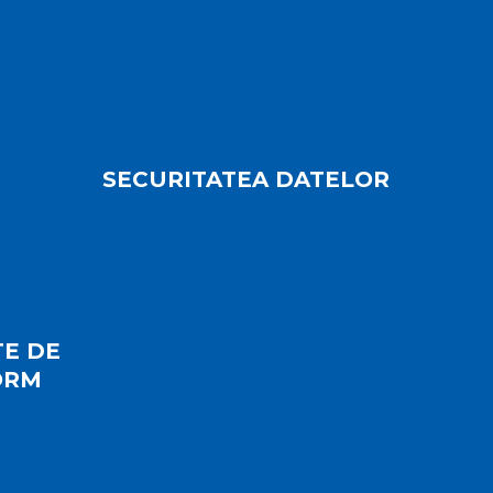
Sesizări sau reclamații
Formular identificare câini agresivi
Harta spre Salina Turda
SECURITATEA DATELOR
Politica de confidențialitate și
protecția datelor cu caracter
personal
Politica de administrare a
E DE
modulelor cookie
ORM
Transparența datelor cu caracter
personal
rda.ro