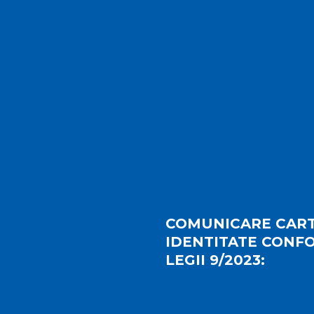
Obiective Turistice
ța Consiliului Local
Cultură
20 – 2024
Istoric
 de specialitate
Evenimente
 de hotărâre supuse
i
Media Locală
e Consiliului Local
Hartă Interactivă
ență Decizională
Camere Live
verbale ale ședințelor
 ședințelor
COMUNICARE CART
IDENTITATE CONF
Voturilor
LEGII 9/2023:
ță corporativă
carteidentitate@primariatu