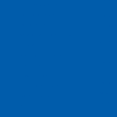
Structura primăriei
Componen
Informații publice
Turda 20
Biroul de presă
Comisiile
Servicii publice subordonate
Proiecte
aprobări
Urbanism
Hotărâril
Strategia de dezvoltare
Transpar
PMUD Turda
Procese 
Orașe înfrățite
Minutele
Cetățeni de onoare
Situatia 
Știrile primăriei
Guvernan
Alegeri 2024