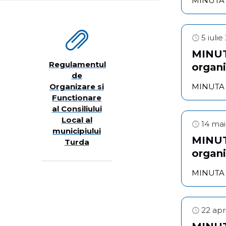
MINUTA se
5 iuli
MINUTA
Regulamentul
organi
de
Organizare si
MINUTA se
Functionare
al Consiliului
Local al
14 ma
municipiului
MINUTA
Turda
organi
MINUTA se
22 apr