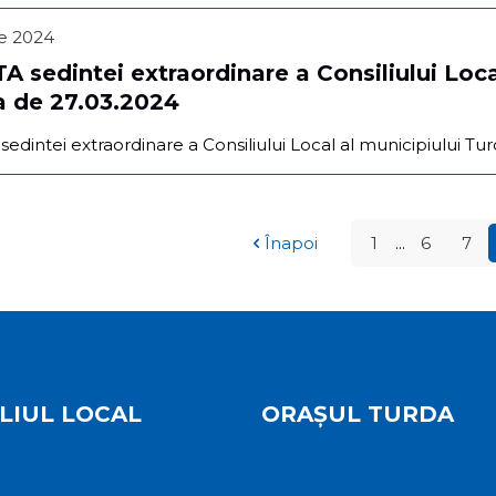
lie 2024
 sedintei extraordinare a Consiliului Loca
a de 27.03.2024
dintei extraordinare a Consiliului Local al municipiului Tur
Înapoi
1
...
6
7
LIUL LOCAL
ORAȘUL TURDA
ța Consiliului Local
Prezentare
24 – 2028