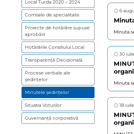
Local Turda 2020 – 2024
6 aug
Comisiile de specialitate
Minuta
Proiecte de hotărâre supuse
Minuta s
aprobării
Hotărârile Consiliului Local
30 iul
Transparență Decizională
MINUTA
organi
Procese verbale ale
ședințelor
Minuta s
Minutele ședințelor
Situatia Voturilor
18 iul
MINUTA
Guvernanță corporativă
organi