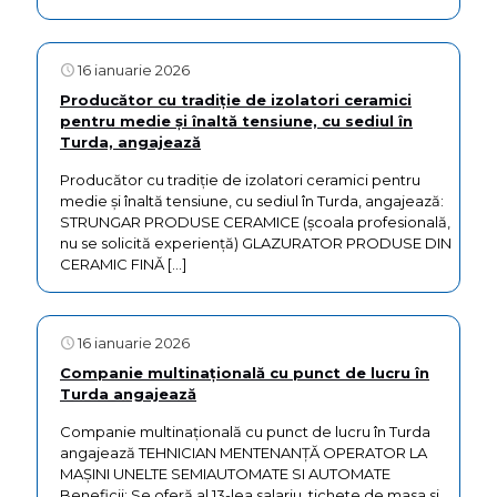
16 ianuarie 2026
Producător cu tradiție de izolatori ceramici
pentru medie și înaltă tensiune, cu sediul în
Turda, angajează
Producător cu tradiție de izolatori ceramici pentru
medie și înaltă tensiune, cu sediul în Turda, angajează:
STRUNGAR PRODUSE CERAMICE (școala profesională,
nu se solicită experiență) GLAZURATOR PRODUSE DIN
CERAMIC FINĂ
[…]
16 ianuarie 2026
Companie multinațională cu punct de lucru în
Turda angajează
Companie multinațională cu punct de lucru în Turda
angajează TEHNICIAN MENTENANȚĂ OPERATOR LA
MAȘINI UNELTE SEMIAUTOMATE SI AUTOMATE
Beneficii: Se oferă al 13-lea salariu, tichete de masa si