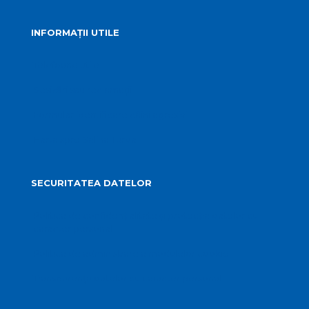
INFORMAȚII UTILE
Telefoane utile
Sesizări sau reclamații
Formular identificare câini agresivi
Harta spre Salina Turda
SECURITATEA DATELOR
Politica de confidențialitate și protecția datelor cu
caracter personal
Politica de administrare a modulelor cookie
Transparența datelor cu caracter personal