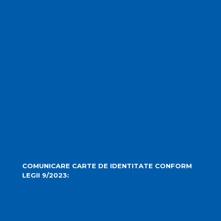
Prezentare
Obiective Turistice
Cultură
Istoric
Evenimente
Media Locală
Hartă Interactivă
Camere Live
COMUNICARE CARTE DE IDENTITATE CONFORM
LEGII 9/2023:
carteidentitate@primariaturda.ro