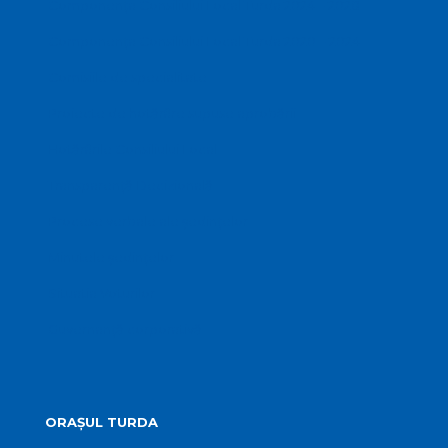
Componența Consiliului Local Turda 2024 – 2028
Componența Consiliului Local Turda 2020 – 2024
Comisiile de specialitate
Proiecte de hotărâre supuse aprobării
Hotărârile Consiliului Local
Transparență Decizională
Procese verbale ale ședințelor
Minutele ședințelor
Situatia Voturilor
Guvernanță corporativă
ORAȘUL TURDA