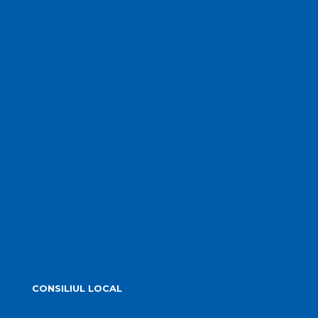
Biroul de presă
Servicii publice subordonate
Urbanism
Strategia de dezvoltare
PMUD Turda
Orașe înfrățite
Cetățeni de onoare
Știrile primăriei
Alegeri 2024
CONSILIUL LOCAL