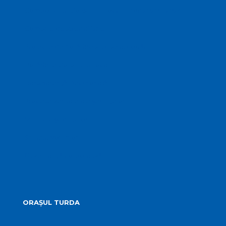
Componența Consiliului Local Turda 2020 – 2024
Comisiile de specialitate
Proiecte de hotărâre supuse aprobării
Hotărârile Consiliului Local
Transparență Decizională
Procese verbale ale ședințelor
Minutele ședințelor
Situatia Voturilor
Guvernanță corporativă
ORAȘUL TURDA