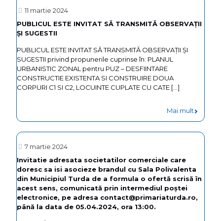
ESTE
11 martie 2024
Minei
INVITAT
PUBLICUL ESTE INVITAT SĂ TRANSMITĂ OBSERVAŢII
Iosif
ȘI SUGESTII
SĂ
și
TRANSM
PUBLICUL ESTE INVITAT SĂ TRANSMITĂ OBSERVAŢII ȘI
prin
SUGESTII privind propunerile cuprinse în: PLANUL
OBSERVA
URBANISTIC ZONAL pentru PUZ – DESFIINTARE
moderni
ȘI
CONSTRUCTIE EXISTENTA SI CONSTRUIRE DOUA
bazei
CORPURI C1 SI C2, LOCUINTE CUPLATE CU CATE
[…]
SUGESTI
de
-
Mai mult
tratame
PUBLIC
ESTE
7 martie 2024
INVITAT
Invitatie adresata societatilor comerciale care
doresc sa isi asocieze brandul cu Sala Polivalenta
SĂ
din Municipiul Turda de a formula o ofertă scrisă în
TRANSM
acest sens, comunicată prin intermediul poștei
electronice, pe adresa contact@primariaturda.ro,
OBSERVA
până la data de 05.04.2024, ora 13:00.
ȘI