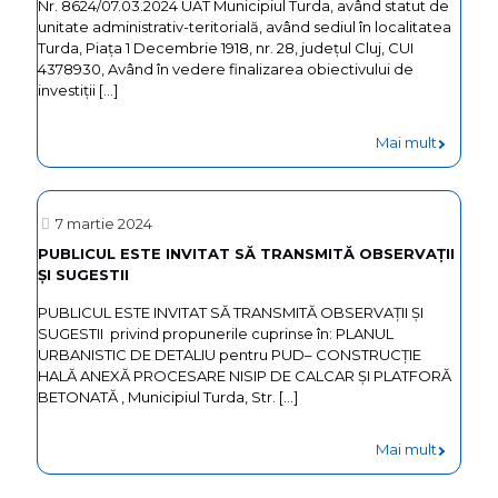
Nr. 8624/07.03.2024 UAT Municipiul Turda, având statut de
SUGESTI
unitate administrativ-teritorială, având sediul în localitatea
Turda, Piața 1 Decembrie 1918, nr. 28, județul Cluj, CUI
4378930, Având în vedere finalizarea obiectivului de
investiții
[…]
-
Mai mult
Invitatie
adresat
7 martie 2024
societati
PUBLICUL ESTE INVITAT SĂ TRANSMITĂ OBSERVAŢII
ȘI SUGESTII
comerci
care
PUBLICUL ESTE INVITAT SĂ TRANSMITĂ OBSERVAŢII ȘI
SUGESTII privind propunerile cuprinse în: PLANUL
doresc
URBANISTIC DE DETALIU pentru PUD– CONSTRUCȚIE
sa
HALĂ ANEXĂ PROCESARE NISIP DE CALCAR ȘI PLATFORĂ
BETONATĂ , Municipiul Turda, Str.
[…]
isi
asociez
-
Mai mult
brandul
PUBLIC