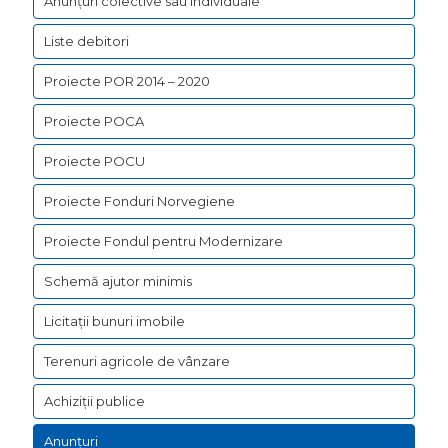
Anunțuri colective sau individuale
comunic
Liste debitori
prin
intermed
Proiecte POR 2014 – 2020
poștei
Proiecte POCA
electron
Proiecte POCU
pe
adresa
Proiecte Fonduri Norvegiene
contact@
Proiecte Fondul pentru Modernizare
până
Schemă ajutor minimis
la
data
Licitații bunuri imobile
de
Terenuri agricole de vânzare
05.04.20
Achiziții publice
ora
13:00.
Anunțuri