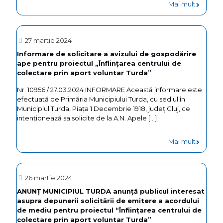
-
Mai mult
Informa
de
27 martie 2024
solicitar
Informare de solicitare a avizului de gospodărire
ape pentru proiectul „Înființarea centrului de
a
colectare prin aport voluntar Turda”
avizului
Nr. 10956 / 27.03.2024 INFORMARE Această informare este
de
efectuată de Primăria Municipiului Turda, cu sediul în
gospodă
Municipiul Turda, Piața 1 Decembrie 1918, județ Cluj, ce
intenţionează sa solicite de la A.N. Apele
[…]
ape
–
-
Mai mult
etapa
Informa
a
de
26 martie 2024
doua,
solicitar
ANUNŢ MUNICIPIUL TURDA anunță publicul interesat
proiectu
asupra depunerii solicitării de emitere a acordului
a
de mediu pentru proiectul “Înființarea centrului de
„Înființa
avizului
colectare prin aport voluntar Turda”