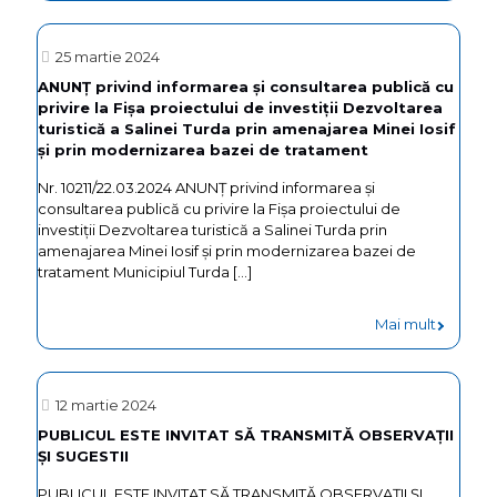
ANUNȚ
emitere
privind
a
25 martie 2024
informa
acordulu
ANUNȚ privind informarea și consultarea publică cu
privire la Fișa proiectului de investiții Dezvoltarea
și
de
turistică a Salinei Turda prin amenajarea Minei Iosif
consulta
mediu
și prin modernizarea bazei de tratament
publică
pentru
Nr. 10211/22.03.2024 ANUNȚ privind informarea și
cu
consultarea publică cu privire la Fișa proiectului de
proiectu
investiții Dezvoltarea turistică a Salinei Turda prin
privire
“Înființa
amenajarea Minei Iosif și prin modernizarea bazei de
tratament Municipiul Turda
[…]
la
centrulu
Fișa
de
-
Mai mult
proiectu
colecta
ANUNȚ
de
prin
privind
12 martie 2024
investiții
aport
informa
PUBLICUL ESTE INVITAT SĂ TRANSMITĂ OBSERVAŢII
Comple
voluntar
ȘI SUGESTII
și
de
Turda”
consulta
PUBLICUL ESTE INVITAT SĂ TRANSMITĂ OBSERVAŢII ȘI