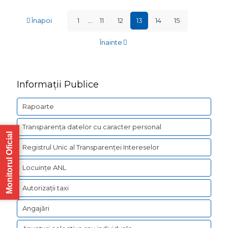
cu
ESTE
Sala
Înapoi
1
...
11
12
13
14
15
INVITAT
Polivale
SĂ
Înainte
din
TRANSM
Municipi
OBSERVA
Turda
Informații Publice
ȘI
de
SUGESTI
Rapoarte
a
Transparența datelor cu caracter personal
formula
Monitorul Oficial
o
Registrul Unic al Transparenței Intereselor
ofertă
Locuințe ANL
scrisă
Autorizații taxi
în
acest
Angajări
sens,