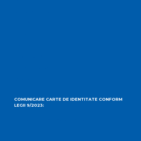
Prezentare
Obiective Turistice
Cultură
Istoric
Evenimente
Media Locală
Hartă Interactivă
Camere Live
COMUNICARE CARTE DE IDENTITATE CONFORM
LEGII 9/2023:
carteidentitate@primariaturda.ro