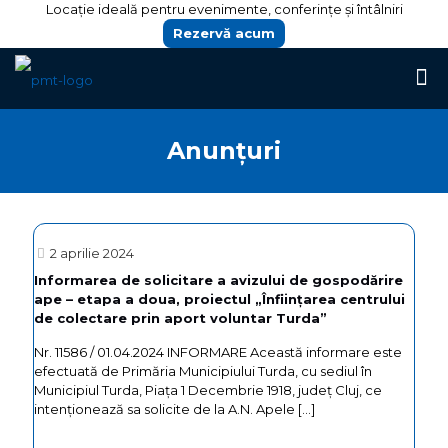
Locație ideală pentru evenimente, conferințe și întâlniri
Rezervă acum
Anunțuri
2 aprilie 2024
Informarea de solicitare a avizului de gospodărire
ape – etapa a doua, proiectul „Înființarea centrului
de colectare prin aport voluntar Turda”
Nr. 11586 / 01.04.2024 INFORMARE Această informare este
efectuată de Primăria Municipiului Turda, cu sediul în
Municipiul Turda, Piața 1 Decembrie 1918, județ Cluj, ce
intenţionează sa solicite de la A.N. Apele
[…]