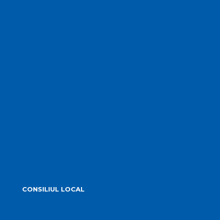
Biroul de presă
Servicii publice subordonate
Urbanism
Strategia de dezvoltare
PMUD Turda
Orașe înfrățite
Cetățeni de onoare
Știrile primăriei
Alegeri 2024
CONSILIUL LOCAL
Componența Consiliului Local Turda 2024 – 2028