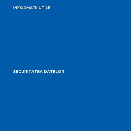
INFORMAȚII UTILE
Telefoane utile
Sesizări sau reclamații
Formular identificare câini agresivi
Harta spre Salina Turda
SECURITATEA DATELOR
Politica de confidențialitate și protecția datelor cu
caracter personal
Politica de administrare a modulelor cookie
Transparența datelor cu caracter personal