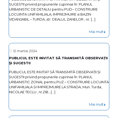
agreme
SUGESTII privind propunerile cuprinse în: PLANUL
publică
URBANISTIC DE DETALIU pentru PUD– CONSTRUIRE
Aquapar
cu
LOCUINTA UNIFAMILIALA, IMPREJMUIRE si BAZIN
Turda
VIDANJABIL – TURDA, str. DEALUL ZANELOR , nr.
[…]
privire
la
-
Mai mult
Fișa
PUBLIC
proiectu
ESTE
12 martie 2024
de
INVITAT
PUBLICUL ESTE INVITAT SĂ TRANSMITĂ OBSERVAŢII
investiții
ȘI SUGESTII
SĂ
Dezvolt
TRANSM
PUBLICUL ESTE INVITAT SĂ TRANSMITĂ OBSERVAŢII ȘI
SUGESTII privind propunerile cuprinse în: PLANUL
turistică
OBSERVA
URBANISTIC ZONAL pentru PUZ – CONSTRUIRE LOCUINTA
a
ȘI
UNIFAMILIALA SI IMPREJMUIRE LA STRADA, Mun. Turda,
NICOLAE TECLU , nr.21B ,
[…]
Salinei
SUGESTI
Turda
-
Mai mult
prin
PUBLIC
amenaja