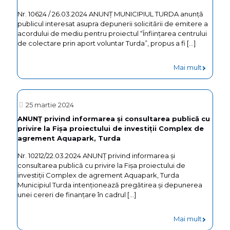
centrulu
de
Nr. 10624 / 26.03.2024 ANUNŢ MUNICIPIUL TURDA anunță
de
gospodă
publicul interesat asupra depunerii solicitării de emitere a
acordului de mediu pentru proiectul “Înființarea centrului
colecta
ape
de colectare prin aport voluntar Turda”, propus a fi
[…]
prin
pentru
aport
-
Mai mult
proiectu
voluntar
ANUNŢ
„Înființa
Turda”
MUNICIP
centrulu
25 martie 2024
TURDA
de
ANUNȚ privind informarea și consultarea publică cu
privire la Fișa proiectului de investiții Complex de
anunță
colecta
agrement Aquapark, Turda
publicul
prin
Nr. 10212/22.03.2024 ANUNȚ privind informarea și
interesa
aport
consultarea publică cu privire la Fișa proiectului de
asupra
investiții Complex de agrement Aquapark, Turda
voluntar
Municipiul Turda intenționează pregătirea și depunerea
depuneri
Turda”
unei cereri de finanțare în cadrul
[…]
solicitării
-
Mai mult
de