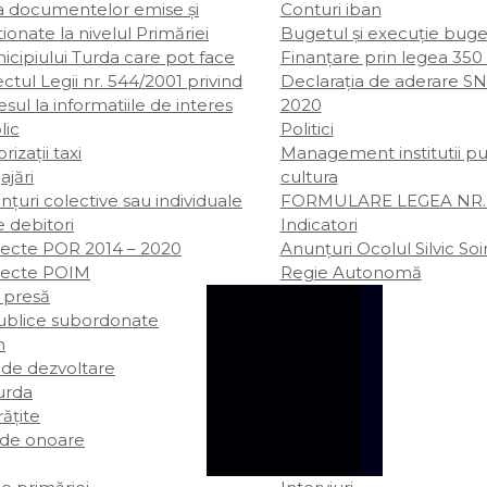
ta documentelor emise și
Conturi iban
ionate la nivelul Primăriei
Bugetul şi execuţie buge
icipiului Turda care pot face
Finanțare prin legea 350
ctul Legii nr. 544/2001 privind
Declarația de aderare SN
sul la informatiile de interes
2020
lic
Politici
rizații taxi
Management institutii pu
ajări
cultura
țuri colective sau individuale
FORMULARE LEGEA NR. 
e debitori
Indicatori
iecte POR 2014 – 2020
Anunțuri Ocolul Silvic So
iecte POIM
Regie Autonomă
 presă
publice subordonate
m
 de dezvoltare
rda
rățite
 de onoare