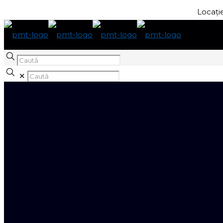
Locație
Caută
✕