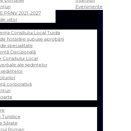
ile primăriei
Interviuri
nțuri
Evenimente
E PRNV 2021-2027
de viitor
ța Consiliului Local Turda
 de hotărâre supuse aprobării
 de specialitate
ență Decizională
e Consiliului Local
erbale ale ședințelor
 ședințelor
oturilor
ță corporativă
nțuri
oarte
re
 Turistice
e Sărate
trul Roman