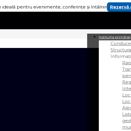
 ideală pentru evenimente, conferințe și întâlniri
Rezervă
Instituția primăriei
Conducer
Structura
Informați
Rap
Tra
per
Regi
Int
Loc
Loc
Ale
Lis
gest
mun