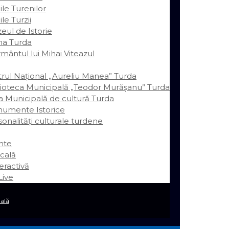
le Turenilor
le Turzii
eul de Istorie
ina Turda
mântul lui Mihai Viteazul
trul Național „Aureliu Manea” Turda
lioteca Municipală „Teodor Murășanu” Turda
a Municipală de cultură Turda
umente Istorice
onalităţi culturale turdene
nte
cală
eractivă
ive
ală