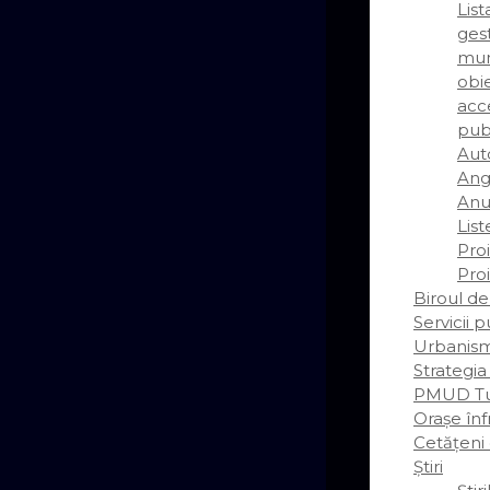
Lis
gest
mun
obie
acce
pub
Auto
Ang
Anun
List
Pro
Pro
Biroul de
Servicii 
Urbanis
Strategia
PMUD Tu
Orașe înf
Cetățeni
Știri