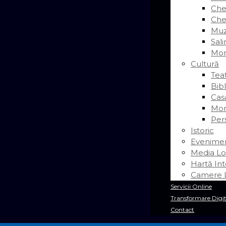
Chei
Chei
Muz
Sal
Mor
Cultură
Tea
Bib
Cas
Mon
Pers
Istoric
Evenime
Media Lo
Hartă Int
Camere L
Servicii Online
Transformare Digit
Contact