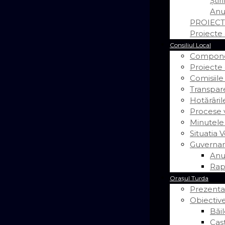
Știr
Anu
PROIECT
Proiecte 
Consiliul Local
Componen
Proiecte
Comisiile
Transpar
Hotărâril
Procese v
Minutele
Situatia V
Guvernan
Anu
Rap
Orașul Turda
Prezenta
Obiective
Băil
Cas