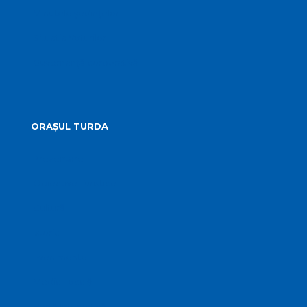
Minutele ședințelor
Situatia Voturilor
Guvernanță corporativă
ORAȘUL TURDA
Prezentare
Obiective Turistice
Cultură
Istoric
Evenimente
Media Locală
Hartă Interactivă