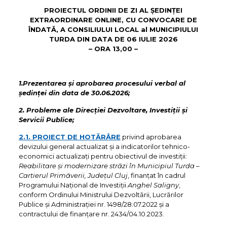
PROIECTUL ORDINII DE ZI AL ŞEDINŢEI
EXTRAORDINARE ONLINE, CU CONVOCARE DE
ÎNDATĂ, A CONSILIULUI LOCAL al MUNICIPIULUI
TURDA DIN DATA DE 06 IULIE 2026
– ORA 13,00 –
1.
Prezentarea și aprobarea procesului verbal al
şedinţei din data de 30.06.2026
;
2. P
robleme ale
Direcției Dezvoltare, Investiții și
Servicii Publice
;
2.1. PROIECT DE HOTĂRÂRE
privind aprobarea
devizului general actualizat și a indicatorilor tehnico-
economici actualizați pentru obiectivul de investiții:
Reabilitare și modernizare străzi în Municipiul Turda –
Cartierul Primăverii, Județul Cluj
, finanțat în cadrul
Programului Național de Investiții
Anghel Saligny
,
conform Ordinului Ministrului Dezvoltării, Lucrărilor
Publice și Administrației nr. 1498/28.07.2022 și a
contractului de finanțare nr. 2434/04.10.2023.