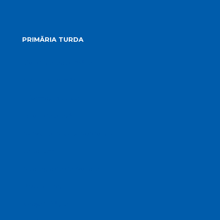
PRIMĂRIA TURDA
Conducerea primăriei
Structura primăriei
Informații publice
Biroul de presă
Servicii publice subordonate
Urbanism
Strategia de dezvoltare
PMUD Turda
Orașe înfrățite