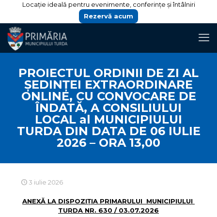
Locație ideală pentru evenimente, conferințe și întâlniri
Rezervă acum
PROIECTUL ORDINII DE ZI AL
ŞEDINŢEI EXTRAORDINARE
ONLINE, CU CONVOCARE DE
ÎNDATĂ, A CONSILIULUI
LOCAL al MUNICIPIULUI
TURDA DIN DATA DE 06 IULIE
2026 – ORA 13,00
3 iulie 2026
ANEXĂ LA DISPOZIȚIA PRIMARULUI MUNICIPIULUI
TURDA NR. 630 / 03.07.2026