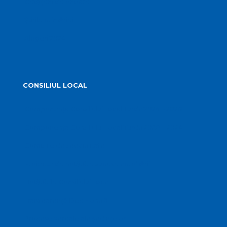
Cetățeni de onoare
Știrile primăriei
Alegeri 2024
CONSILIUL LOCAL
Componența Consiliului Local Turda 2024 – 2028
Componența Consiliului Local Turda 2020 – 2024
Comisiile de specialitate
Proiecte de hotărâre supuse aprobării
Hotărârile Consiliului Local
Transparență Decizională
Procese verbale ale ședințelor