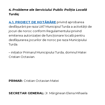
4. P
robleme ale
Serviciului Public Poliția Locală
Turda
;
4.1. PROIECT DE HOTĂRÂRE
privind aprobarea
desfășurării pe raza UAT Municipiul Turda a activității de
jocuri de noroc conform Regulamentului privind
emiterea autorizației de funcționare locală pentru
desfășurarea jocurilor de noroc pe raza Municipiului
Turda.
– iniţiator Primarul Municipiului Turda, domnul Matei
Cristian Octavian.
PRIMAR:
Cristian Octavian Matei
SECRETAR GENERAL:
Jr. Mărginean Elena Mihaela