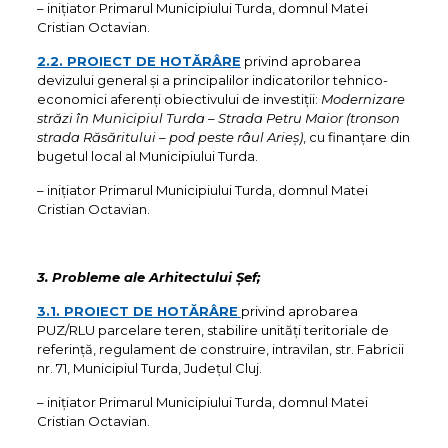
– iniţiator Primarul Municipiului Turda, domnul Matei
Cristian Octavian.
2.2. PROIECT DE HOTĂRÂRE
privind aprobarea
devizului general și a principalilor indicatorilor tehnico-
economici aferenți obiectivului de investiții:
Modernizare
străzi în Municipiul Turda – Strada Petru Maior (tronson
strada Răsăritului – pod peste râul Arieș)
, cu finanțare din
bugetul local al Municipiului Turda.
– iniţiator Primarul Municipiului Turda, domnul Matei
Cristian Octavian.
3. P
robleme ale
Arhitectului Șef
;
3.1. PROIECT DE HOTĂRÂRE
privind aprobarea
PUZ/RLU parcelare teren, stabilire unități teritoriale de
referință, regulament de construire, intravilan, str. Fabricii
nr. 71, Municipiul Turda, Județul Cluj.
– iniţiator Primarul Municipiului Turda, domnul Matei
Cristian Octavian.