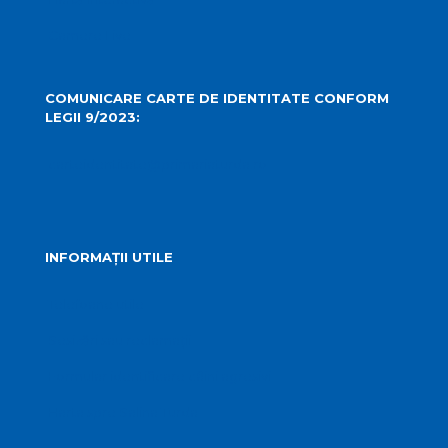
Camere Live
COMUNICARE CARTE DE IDENTITATE CONFORM
LEGII 9/2023:
carteidentitate@primariaturda.ro
INFORMAȚII UTILE
Telefoane utile
Sesizări sau reclamații
Formular identificare câini agresivi
Harta spre Salina Turda