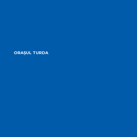
Minutele ședințelor
Situatia Voturilor
Guvernanță corporativă
ORAȘUL TURDA
Prezentare
Obiective Turistice
Cultură
Istoric
Evenimente
Media Locală
Hartă Interactivă