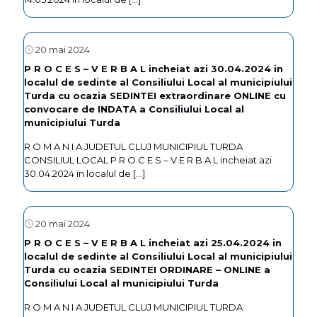
20 mai 2024
P R O C E S – V E R B A L incheiat azi 30.04.2024 in
localul de sedinte al Consiliului Local al municipiului
Turda cu ocazia SEDINTEI extraordinare ONLINE cu
convocare de INDATA a Consiliului Local al
municipiului Turda
R O M A N I A JUDETUL CLUJ MUNICIPIUL TURDA
CONSILIUL LOCAL P R O C E S – V E R B A L incheiat azi
30.04.2024 in localul de
[…]
20 mai 2024
P R O C E S – V E R B A L incheiat azi 25.04.2024 in
localul de sedinte al Consiliului Local al municipiului
Turda cu ocazia SEDINTEI ORDINARE – ONLINE a
Consiliului Local al municipiului Turda
R O M A N I A JUDETUL CLUJ MUNICIPIUL TURDA