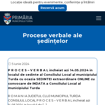
Locație ideală pentru evenimente, conferințe și întâlniri
Rezervă acum
Procese verbale ale
ședințelor
5 iunie 2024
P R O C E S – V E R B A L incheiat azi 14.05.2024 in
localul de sedinte al Consiliului Local al municipiului
Turda cu ocazia SEDINTEI extraordinare ONLINE cu
convocare de INDATA a Consiliului Local al
municipiului Turda
R O M A N I A JUDETUL CLUJ MUNICIPIUL TURDA
CONSILIUL LOCAL P R O C E S – V E R B A L incheiat azi
14.05.2024 in localul de
[…]