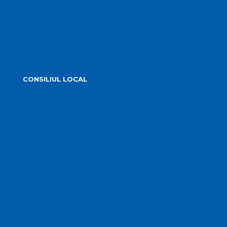
Știrile primăriei
Alegeri 2024
CONSILIUL LOCAL
Componența Consiliului Local Turda 2024 – 2028
Componența Consiliului Local Turda 2020 – 2024
Comisiile de specialitate
Proiecte de hotărâre supuse aprobării
Hotărârile Consiliului Local
Transparență Decizională
Procese verbale ale ședințelor