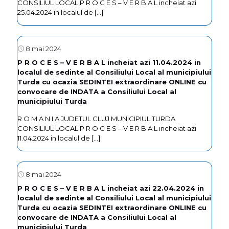
CONSILIUL LOCAL P R O C E S – V E R B A L incheiat azi
25.04.2024 in localul de
[…]
8 mai 2024
P R O C E S – V E R B A L incheiat azi 11.04.2024 in
localul de sedinte al Consiliului Local al municipiului
Turda cu ocazia SEDINTEI extraordinare ONLINE cu
convocare de INDATA a Consiliului Local al
municipiului Turda
R O M A N I A JUDETUL CLUJ MUNICIPIUL TURDA
CONSILIUL LOCAL P R O C E S – V E R B A L incheiat azi
11.04.2024 in localul de
[…]
8 mai 2024
P R O C E S – V E R B A L incheiat azi 22.04.2024 in
localul de sedinte al Consiliului Local al municipiului
Turda cu ocazia SEDINTEI extraordinare ONLINE cu
convocare de INDATA a Consiliului Local al
municipiului Turda