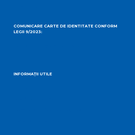
Camere Live
COMUNICARE CARTE DE IDENTITATE CONFORM
LEGII 9/2023:
carteidentitate@primariaturda.ro
INFORMAȚII UTILE
Telefoane utile
Sesizări sau reclamații
Formular identificare câini agresivi
Harta spre Salina Turda