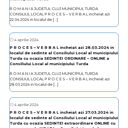
R O M A N I A JUDETUL CLUJ MUNICIPIUL TURDA
CONSILIUL LOCAL P R O C E S – V E R B A L incheiat azi
22.04.2024 in localul de
[…]
4 aprilie 2024
P R O C E S – V E R B A L incheiat azi 28.03.2024 in
localul de sedinte al Consiliului Local al municipiului
Turda cu ocazia SEDINTEI ORDINARE – ONLINE a
Consiliului Local al municipiului Turda
R O M A N I A JUDETUL CLUJ MUNICIPIUL TURDA
CONSILIUL LOCAL P R O C E S – V E R B A L incheiat azi
28.03.2024 in localul de
[…]
4 aprilie 2024
P R O C E S – V E R B A L incheiat azi 27.03.2024 in
localul de sedinte al Consiliului Local al municipiului
Turda cu ocazia SEDINTEI extraordinare ONLINE cu