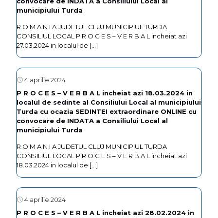
convocare de INDATA a Consiliului Local al
municipiului Turda
R O M A N I A JUDETUL CLUJ MUNICIPIUL TURDA
CONSILIUL LOCAL P R O C E S – V E R B A L incheiat azi
27.03.2024 in localul de
[…]
4 aprilie 2024
P R O C E S – V E R B A L incheiat azi 18.03.2024 in
localul de sedinte al Consiliului Local al municipiului
Turda cu ocazia SEDINTEI extraordinare ONLINE cu
convocare de INDATA a Consiliului Local al
municipiului Turda
R O M A N I A JUDETUL CLUJ MUNICIPIUL TURDA
CONSILIUL LOCAL P R O C E S – V E R B A L incheiat azi
18.03.2024 in localul de
[…]
4 aprilie 2024
P R O C E S – V E R B A L incheiat azi 28.02.2024 in