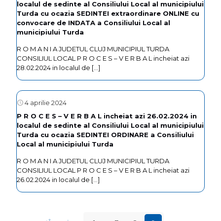
localul de sedinte al Consiliului Local al municipiului
Turda cu ocazia SEDINTEI extraordinare ONLINE cu
convocare de INDATA a Consiliului Local al
municipiului Turda
R O M A N I A JUDETUL CLUJ MUNICIPIUL TURDA
CONSILIUL LOCAL P R O C E S – V E R B A L incheiat azi
28.02.2024 in localul de
[…]
4 aprilie 2024
P R O C E S – V E R B A L incheiat azi 26.02.2024 in
localul de sedinte al Consiliului Local al municipiului
Turda cu ocazia SEDINTEI ORDINARE a Consiliului
Local al municipiului Turda
R O M A N I A JUDETUL CLUJ MUNICIPIUL TURDA
CONSILIUL LOCAL P R O C E S – V E R B A L incheiat azi
26.02.2024 in localul de
[…]