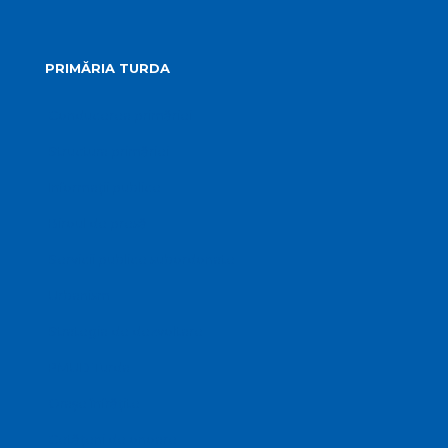
PRIMĂRIA TURDA
Conducerea primăriei
Structura primăriei
Informații publice
Biroul de presă
Servicii publice subordonate
Urbanism
Strategia de dezvoltare
PMUD Turda
Orașe înfrățite
Cetățeni de onoare