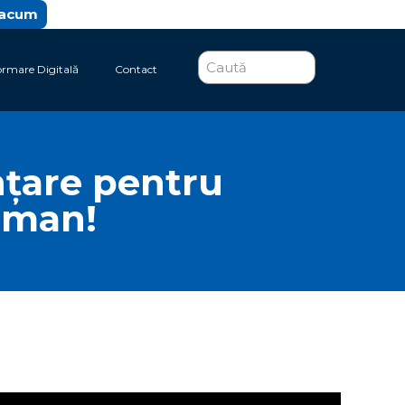
 acum
ormare Digitală
Contact
nțare pentru
oman!