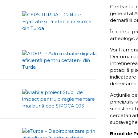
Contractul d
general al 
demarării pr
În cadrul pro
arheologic a
Vor fi amena
Decumana) şi
întreţinerea
potabilă și 
indicatoare 
delimitarea 
Acţiunile de
principalis,
şi bastionul 
cercetări ar
supravegheri
Biroul de P