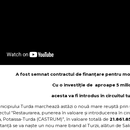
A fost semnat contractul de finanțare pentru m
Cu o investiție de aproape 5 mili
acesta va fi introdus în circuitul tu
nicipiului Turda marchează astăzi o nouă mare reușită pri
ctul “Restaurarea, punerea în valoare şi introducerea în circui
 Potaissa-Turda (CASTRUM)”, în valoare totală de
21.861.85
nță se va naște un nou mare brand al Turzii, alături de Sal