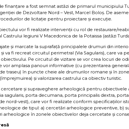
e finanțare a fost semnat astăzi de primarul municipiului Tur
Agenției de Dezvoltare Nord – Vest, Marcel Boloș. De asemen
ocedurilor de licitație pentru proiectare și execuție.
iectului vor fi realizate intervenţii cu rol de restaurare/reab
l Castrului legiunii V Macedonica de la Potaissa (astăzi Turda
jate şi marcate la suprafaţă principalele drumuri din interiorul
 va fi recreat circuitul perimetral (Via Sagularis), care va pe
 obiectivului. Pe circuitul de vizitare se vor crea locuri de
se vor amplasa panouri informative (cu prezentarea generală a
de traseu) în puncte cheie ale drumurilor romane și în zonel
(împrejmuirea) şi valorizarea castrului ca obiectiv turistic.
 cercetare şi supraveghere arheologică pentru obiectivele afe
 via sagularis, porta decumana, porta principalis dextra, porta
de nord-vest), care vor fi realizate conform specificaţiilor isto
heologice de tipul: a) cercetări arheologice preventive, b) s
 arheologice în zonele obiectivelor deja cercetate şi conse
resă