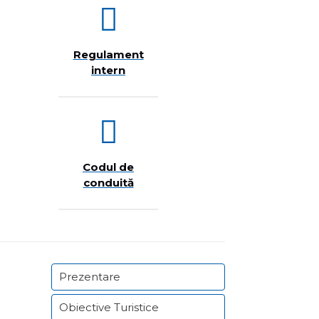
Regulament
intern
Codul de
conduită
Prezentare
Obiective Turistice