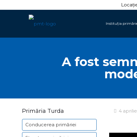
Locație
Instituția primări
A fost semn
mode
Primăria Turda
4 aprili
Conducerea primăriei