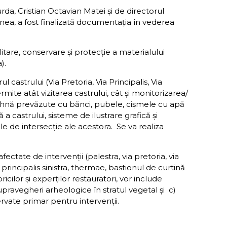
da, Cristian Octavian Matei și de directorul
ea, a fost finalizată documentația în vederea
ilitare, conservare şi protecţie a materialului
).
 castrului (Via Pretoria, Via Principalis, Via
rmite atât vizitarea castrului, cât şi monitorizarea/
 odihnă prevăzute cu bănci, pubele, cişmele cu apă
 castrului, sisteme de ilustrare grafică și
e de intersecție ale acestora. Se va realiza
ctate de intervenţii (palestra, via pretoria, via
 principalis sinistra, thermae, bastionul de curtină
ricilor şi experţilor restauratori, vor include
upravegheri arheologice în stratul vegetal şi c)
rvate primar pentru intervenţii.