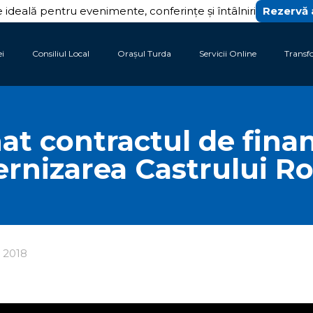
 ideală pentru evenimente, conferințe și întâlniri
Rezervă
ei
Consiliul Local
Orașul Turda
Servicii Online
Transf
at contractul de fina
rnizarea Castrului R
e 2018