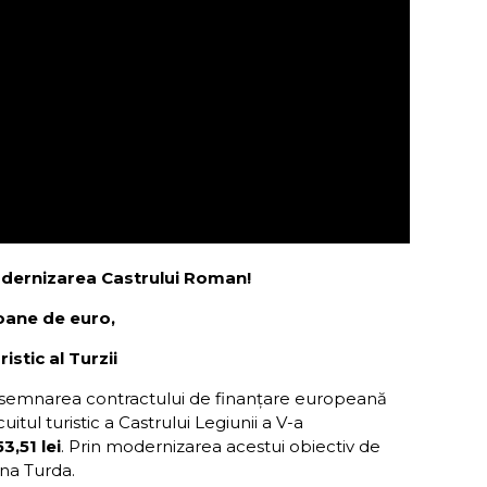
odernizarea Castrului Roman!
oane de euro,
ristic al Turzii
n semnarea contractului de finanțare europeană
tul turistic a Castrului Legiunii a V-a
3,51 lei
. Prin modernizarea acestui obiectiv de
ina Turda.