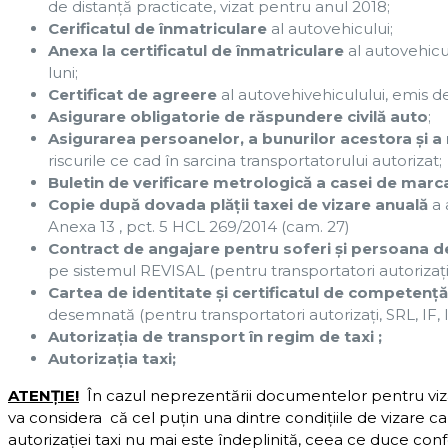
de distanţă practicate, vizat pentru anul 2018;
Cerificatul de înmatriculare
al autovehicului;
Anexa la certificatul de înmatriculare
al autovehicu
luni;
Certificat de agreere
al autovehivehiculului, emis de
Asigurare obligatorie de răspundere civilă auto
;
Asigurarea persoanelor, a bunurilor
acestora şi a
riscurile ce cad în sarcina transportatorului autorizat;
Buletin de verificare metrologică a casei de marca
Copie după dovada plăţii taxei de vizare anuală
a 
Anexa 13 , pct. 5 HCL 269/2014 (cam. 27)
Contract de angajare pentru soferi şi persoana
pe sistemul REVISAL (pentru transportatori autorizaţi, S
Cartea de identitate şi certificatul de competenţ
desemnată (pentru transportatori autorizaţi, SRL, IF, II
Autorizaţia de transport în regim de taxi ;
Autorizaţia taxi;
ATENŢIE!
În cazul neprezentării documentelor pentru viza
va considera că cel puţin una dintre condiţiile de vizare car
autorizaţiei taxi nu mai este îndeplinită, ceea ce duce conform 