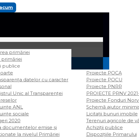
 acum
ea primăriei
 primăriei
i publice
oarte
Proiecte POCA
nsparența datelor cu caracter
Proiecte POCU
sonal
Proiecte PNRR
strul Unic al Transparenței
PROIECTE PRNV 2021
ereselor
Proiecte Fonduri Nor
uințe ANL
Schemă ajutor minimi
uințe sociale
Licitații bunuri imobile
geri 2020
Terenuri agricole de v
ta documentelor emise și
Achiziții publice
ionate la nivelul Primăriei
Dispozițiile Primarului