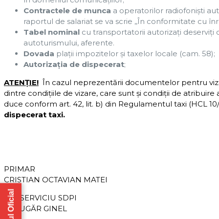
Contractele de munca
a operatorilor radiofonişti aut
raportul de salariat se va scrie ,,În conformitate cu î
Tabel nominal
cu transportatorii autorizaţi deserviţ
autoturismului, aferente.
Dovada
plaţii impozitelor şi taxelor locale (cam. 58);
Autorizaţia de dispecerat
;
ATENŢIE!
În cazul neprezentării documentelor pentru viza
dintre condiţiile de vizare, care sunt şi condiţii de atribuir
duce conform art. 42, lit. b) din Regulamentul taxi (HCL 
dispecerat taxi.
PRIMAR
CRISTIAN OCTAVIAN MATEI
SEF SERVICIU SDPI
CĂLUGĂR GINEL