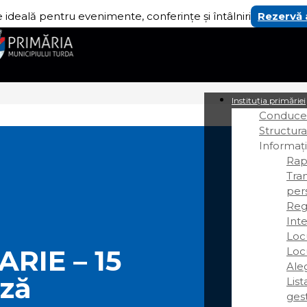
 ideală pentru evenimente, conferințe și întâlniri
Rezervă
Instituția primăriei
Conducer
Structura
Informați
Rap
Tra
per
Regi
Int
Loc
ARIE – 15
Loc
Ale
ază
Lis
gest