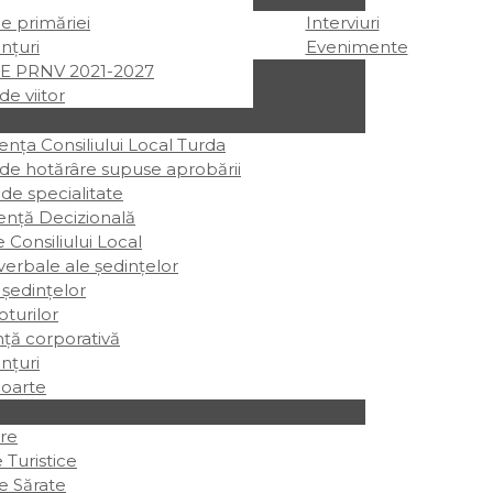
ile primăriei
Interviuri
nțuri
Evenimente
E PRNV 2021-2027
de viitor
ța Consiliului Local Turda
 de hotărâre supuse aprobării
 de specialitate
ență Decizională
e Consiliului Local
erbale ale ședințelor
 ședințelor
oturilor
ță corporativă
nțuri
oarte
re
 Turistice
e Sărate