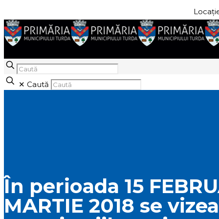
Locație
✕
Caută
În perioada 15 FEBRU
MARTIE 2018 se vize