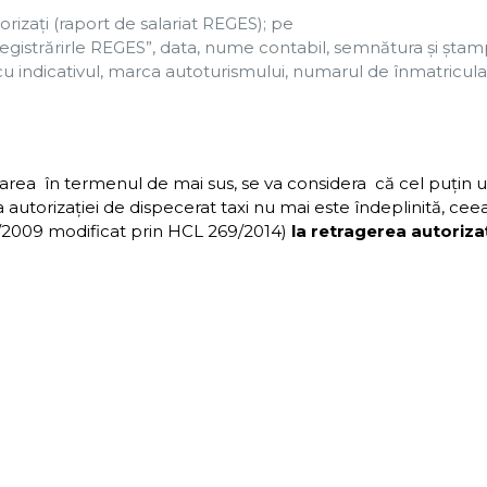
orizaţi (raport de salariat REGES); pe
nregistrărirle REGES”, data, nume contabil, semnătura şi ştam
i cu indicativul, marca autoturismului, numarul de înmatricula
rea în termenul de mai sus, se va considera că cel puţin 
e a autorizaţiei de dispecerat taxi nu mai este îndeplinită, cee
10/2009 modificat prin HCL 269/2014)
la retragerea autoriza