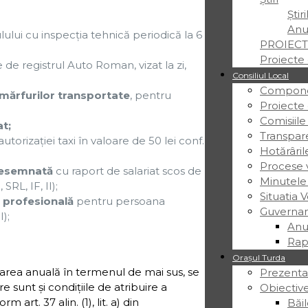
Știr
Anu
lului cu inspecţia tehnică periodică la 6
PROIECT
Proiecte 
 de registrul Auto Roman, vizat la zi,
Consiliul Local
Componen
 mărfurilor transportate
, pentru
Proiecte
Comisiile
t;
Transpar
autorizaţiei taxi în valoare de 50 lei conf.
Hotărâril
Procese v
 desemnată
cu raport de salariat scos de
Minutele
RL, IF, II);
Situatia V
ă profesională
pentru persoana
Guvernan
);
Anu
Rap
Orașul Turda
rea anuală în termenul de mai sus, se
Prezenta
e sunt şi condiţiile de atribuire a
Obiective
art. 37 alin. (1), lit. a) din
Băil