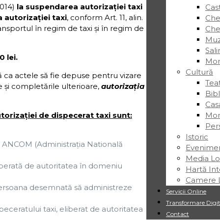
2014)
la suspendarea autorizaţiei taxi
Cas
 autorizaţiei taxi
, conform Art. 11, alin.
Chei
ansportul în regim de taxi şi în regim de
Chei
Muz
Sal
 lei.
Mor
Cultură
ca actele să fie depuse pentru vizare
Tea
le şi completările ulterioare,
autorizaţia
Bib
Cas
torizaţiei de dispecerat taxi sunt:
Mon
Pers
Istoric
de ANCOM (Administraţia Natională
Evenime
Media Lo
liberată de autoritatea în domeniu
Hartă Int
Camere L
persoana desemnată să administreze
Servicii Online
Transformare Digit
speceratului taxi, eliberat de autoritatea
Contact