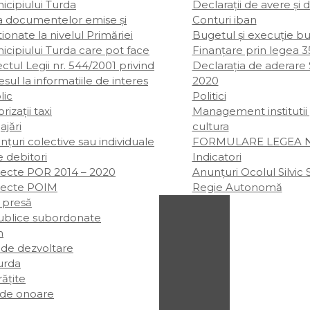
icipiului Turda
Declarații de avere şi 
ta documentelor emise și
Conturi iban
ionate la nivelul Primăriei
Bugetul şi execuţie b
icipiului Turda care pot face
Finanțare prin legea 3
ctul Legii nr. 544/2001 privind
Declarația de aderare
sul la informatiile de interes
2020
lic
Politici
rizații taxi
Management institutii
ajări
cultura
țuri colective sau individuale
FORMULARE LEGEA NR
e debitori
Indicatori
iecte POR 2014 – 2020
Anunțuri Ocolul Silvic 
iecte POIM
Regie Autonomă
 presă
publice subordonate
m
 de dezvoltare
rda
rățite
 de onoare