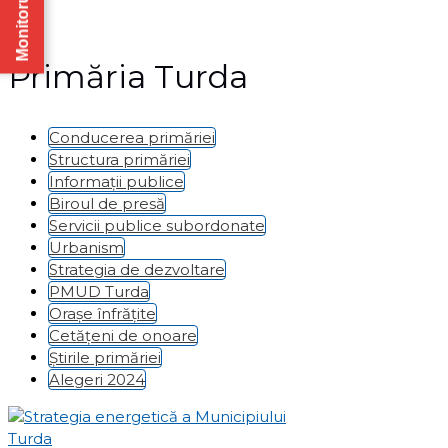
Monitorul Oficial
Primăria Turda
Conducerea primăriei
Structura primăriei
Informații publice
Biroul de presă
Servicii publice subordonate
Urbanism
Strategia de dezvoltare
PMUD Turda
Orașe înfrățite
Cetățeni de onoare
Știrile primăriei
Alegeri 2024