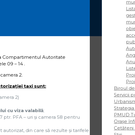
mun
Lis
gest
mun
obie
acce
pub
Auto
Ang
 la Compartimentul Autoritate
Anun
le 09 – 14 .
List
a camera 2.
Pro
Pro
orizaţiei taxi sunt:
Biroul de
Servicii 
amera 2)
Urbanis
Strategia
ui cu viza valabilă
;
PMUD Tu
7 ptr. PFA – uri şi camera 58 pentru
Orașe înf
Cetățeni
autorizat, din care să rezulte şi tarifele
Știri