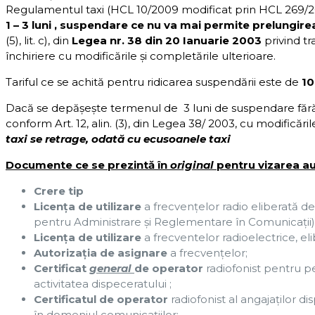
Regulamentul taxi (HCL 10/2009 modificat prin HCL 269/
1 – 3 luni , suspendare ce nu va mai permite prelungirea
(5), lit. c), din
Legea nr. 38 din 20 Ianuarie 2003
privind tr
închiriere cu modificările şi completările ulterioare.
Tariful ce se achită pentru ridicarea suspendării este de
100
Dacă se depăşeşte termenul de 3 luni de suspendare fără 
conform Art. 12, alin. (3), din Legea 38/ 2003, cu modificări
taxi se retrage, odată cu ecusoanele taxi
Documente ce se prezintă în
original
pentru vizarea au
Crere tip
Licenţa de utilizare
a frecvenţelor radio eliberată 
pentru Administrare şi Reglementare în Comunicaţii)
Licenţa de utilizare
a frecventelor radioelectrice, e
Autorizaţia de asignare
a frecvenţelor;
Certificat
general
de operator
radiofonist pentru 
activitatea dispeceratului ;
Certificatul de operator
radiofonist al angajaţilor di
în domeniul comunicaţiilor;