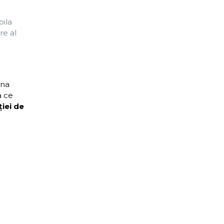
pila
re al
una
a ce
ţiei de