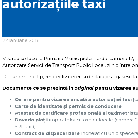
autorizaţiile taxi
22 ianuarie 2018
Vizarea se face la Primăria Municipiului Turda, camera 12,
Autorizare Servicii de Transport Public Local, zilnic între ore
Documentele tip, respectiv cereri şi declaraţii se găsesc l
Documente ce se prezintă în
original
pentru vizarea aut
Cerere pentru vizarea anuală a autorizaţiei taxi
(
c
Carte de identitate şi permis de conducere
;
Atestat de certificare profesională al taximetristul
Dovada plaţii
impozitelor şi taxelor locale (camera 2
SRL-uri );
Contract de dispecerizare
încheiat cu un dispecerat 