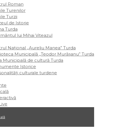
trul Roman
le Turenilor
le Turzii
eul de Istorie
ina Turda
mântul lui Mihai Viteazul
trul Național „Aureliu Manea” Turda
lioteca Municipală „Teodor Murășanu” Turda
a Municipală de cultură Turda
umente Istorice
onalităţi culturale turdene
nte
cală
eractivă
ive
ală