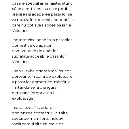
cazare special amenajate; atunci
când acest lucru nu este posibil,
hrănirea și adăparea păsărilor se
va realiza într-o zonă acoperită la
care nu pot avea acces păsările
sălbatice;
- se interzice adăparea păsărilor
domestice cu apă din
rezervoarele de apă de
suprafață accesibile păsărilor
sălbatice;
- se va evita intrarea mai multor
persoane, în zona de exploatare
a păsărilor domestice, mișcările
limitându-se la o singură
persoană (proprietarul
exploatației);
- se va avea în vedere
prevenirea contactului cu alte
specii de mamifere, inclusiv
rozătoare și alte animale de