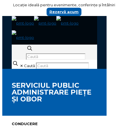
Locație ideală pentru evenimente, conferințe și întâlniri
Rezervă acum
✕
Caută
SERVICIUL PUBLIC
ADMINISTRARE PIEŢE
ŞI OBOR
CONDUCERE