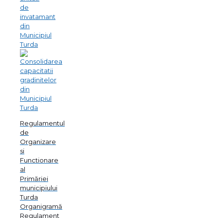
Regulamentul
de
Organizare
si
Functionare
al
Primăriei
municipiului
Turda
Organigramă
Regulament