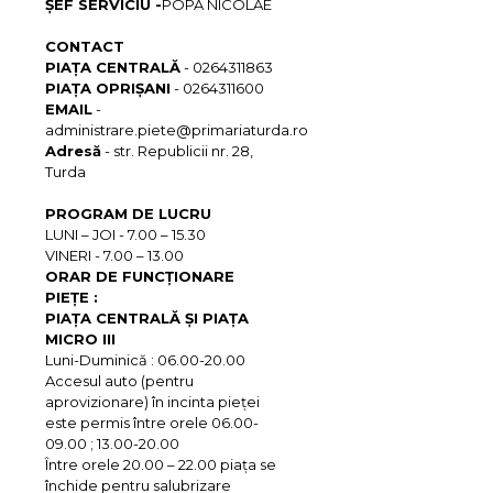
ȘEF SERVICIU -
POPA NICOLAE
CONTACT
PIAȚA CENTRALĂ
- 0264311863
PIAȚA OPRIȘANI
- 0264311600
EMAIL
-
administrare.piete@primariaturda.ro
Adresă
- str. Republicii nr. 28,
Turda
PROGRAM DE LUCRU
LUNI – JOI - 7.00 – 15.30
VINERI - 7.00 – 13.00
ORAR DE FUNCȚIONARE
PIEȚE :
PIAŢA CENTRALĂ ŞI PIAŢA
MICRO III
Luni-Duminică : 06.00-20.00
Accesul auto (pentru
aprovizionare) în incinta pieţei
este permis între orele 06.00-
09.00 ; 13.00-20.00
Între orele 20.00 – 22.00 piaţa se
închide pentru salubrizare