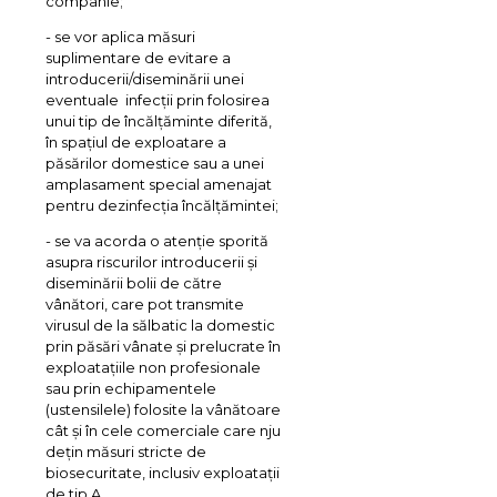
companie;
- se vor aplica măsuri
suplimentare de evitare a
introducerii/diseminării unei
eventuale infecții prin folosirea
unui tip de încălțăminte diferită,
în spațiul de exploatare a
păsărilor domestice sau a unei
amplasament special amenajat
pentru dezinfecția încălțămintei;
- se va acorda o atenție sporită
asupra riscurilor introducerii și
diseminării bolii de către
vânători, care pot transmite
virusul de la sălbatic la domestic
prin păsări vânate și prelucrate în
exploatațiile non profesionale
sau prin echipamentele
(ustensilele) folosite la vânătoare
cât și în cele comerciale care nju
dețin măsuri stricte de
biosecuritate, inclusiv exploatații
de tip A.