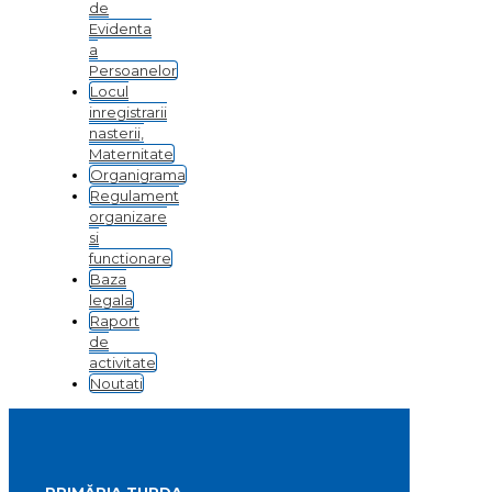
de
Evidenta
a
Persoanelor
Locul
inregistrarii
nasterii,
Maternitate
Organigrama
Regulament
organizare
si
functionare
Baza
legala
Raport
de
activitate
Noutati