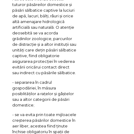
tuturor păsăreilor domestice și
păsări sălbatice captive la luciuri
de apă, lacuri, bălți, râuri și orice
altă amenajare hidrologică
artificială sau naturală. O atenție
deosebită se va acorda
grădinilor zoologice, parcurilor
de distracție și a altor instituții sau
unități care dețin păsări sălbatice
captive, fiind obligatorie
asigurarea protecției în vederea
evitării oricărui contact direct
sau indirect cu păsările sălbatice.
- separarea în cadrul
gospodăriei, în măsura
posiblităților a rațelor și gâștelor
sau a altor categorii de păsări
domestice;
- se va evita prin toate mijloacele
creșterea păsărilor domestice în
aer liber, acestea fiind ținute
închise obligatoriu în spații de