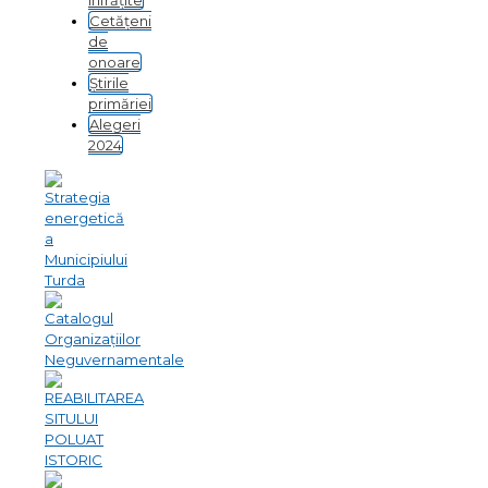
înfrățite
Cetățeni
de
onoare
Știrile
primăriei
Alegeri
2024