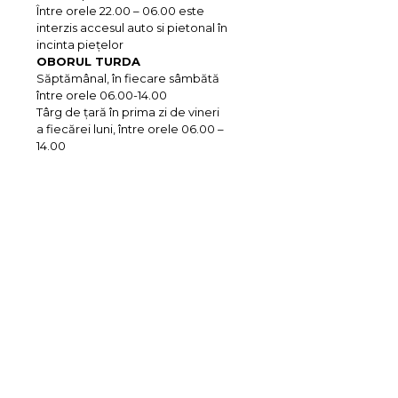
Între orele 22.00 – 06.00 este
interzis accesul auto si pietonal în
incinta pieţelor
OBORUL TURDA
Săptămânal, în fiecare sâmbătă
între orele 06.00-14.00
Târg de ţară în prima zi de vineri
a fiecărei luni, între orele 06.00 –
14.00