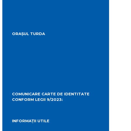
Transparență Decizională
Procese verbale ale ședințelor
Minutele ședințelor
Situatia Voturilor
Guvernanță corporativă
ORAȘUL TURDA
Prezentare
Obiective Turistice
Cultură
Istoric
Evenimente
Media Locală
Hartă Interactivă
Camere Live
COMUNICARE CARTE DE IDENTITATE
CONFORM LEGII 9/2023:
carteidentitate@primariaturda.ro
INFORMAȚII UTILE