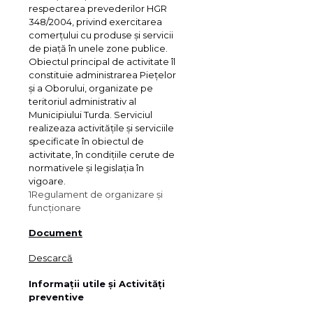
respectarea prevederilor HGR
348/2004, privind exercitarea
comerţului cu produse şi servicii
de piaţă în unele zone publice.
Obiectul principal de activitate îl
constituie administrarea Pieţelor
şi a Oborului, organizate pe
teritoriul administrativ al
Municipiului Turda. Serviciul
realizeaza activităţile şi serviciile
specificate în obiectul de
activitate, în condiţiile cerute de
normativele şi legislaţia în
vigoare.
1
Regulament de organizare și
funcționare
Document
Descarcă
Informații utile și Activități
preventive