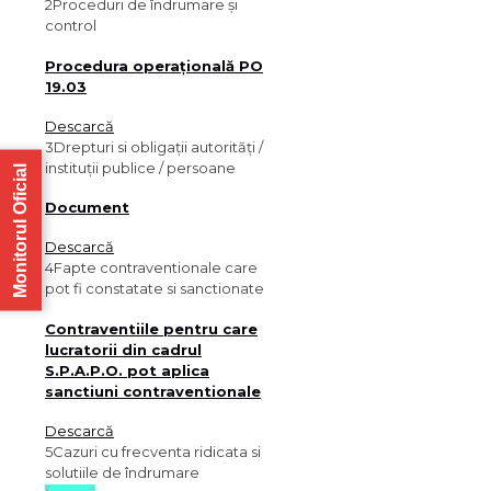
2
Proceduri de îndrumare și
control
Procedura operațională PO
19.03
Descarcă
3
Drepturi si obligații autorități /
instituții publice / persoane
Monitorul Oficial
Document
Descarcă
4
Fapte contraventionale care
pot fi constatate si sanctionate
Contraventiile pentru care
lucratorii din cadrul
S.P.A.P.O. pot aplica
sanctiuni contraventionale
Descarcă
5
Cazuri cu frecventa ridicata si
solutiile de îndrumare