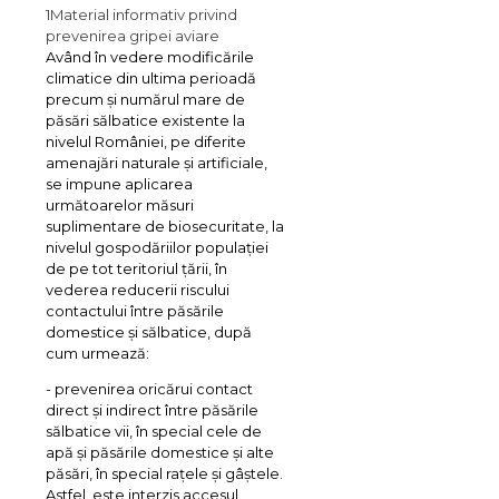
1
Material informativ privind
prevenirea gripei aviare
Având în vedere modificările
climatice din ultima perioadă
precum și numărul mare de
păsări sălbatice existente la
nivelul României, pe diferite
amenajări naturale și artificiale,
se impune aplicarea
următoarelor măsuri
suplimentare de biosecuritate, la
nivelul gospodăriilor populației
de pe tot teritoriul țării, în
vederea reducerii riscului
contactului între păsările
domestice și sălbatice, după
cum urmează:
- prevenirea oricărui contact
direct și indirect între păsările
sălbatice vii, în special cele de
apă și păsările domestice și alte
păsări, în special rațele și gâștele.
Astfel, este interzis accesul