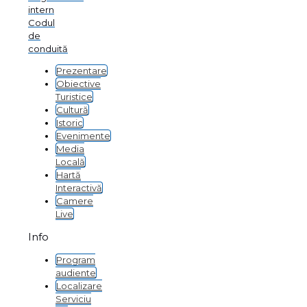
intern
Codul
de
conduită
Prezentare
Obiective
Turistice
Cultură
Istoric
Evenimente
Media
Locală
Hartă
Interactivă
Camere
Live
Info
Program
audiente
Localizare
Serviciu