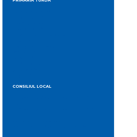
PRIMĂRIA TURDA
Conducerea primăriei
Structura primăriei
Informații publice
Biroul de presă
Servicii publice subordonate
Urbanism
Strategia de dezvoltare
PMUD Turda
Orașe înfrățite
Cetățeni de onoare
Știrile primăriei
Alegeri 2024
CONSILIUL LOCAL
Componența Consiliului Local Turda 2024 –
2028
Componența Consiliului Local Turda 2020 –
2024
Comisiile de specialitate
Proiecte de hotărâre supuse aprobării
Hotărârile Consiliului Local