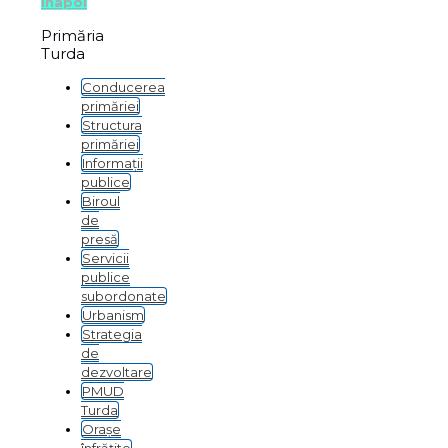
Înapoi
Primăria
Turda
Conducerea
primăriei
Structura
primăriei
Informații
publice
Biroul
de
presă
Servicii
publice
subordonate
Urbanism
Strategia
de
dezvoltare
PMUD
Turda
Orașe