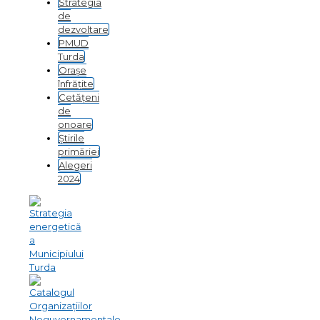
Strategia
de
dezvoltare
PMUD
Turda
Orașe
înfrățite
Cetățeni
de
onoare
Știrile
primăriei
Alegeri
2024