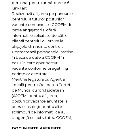
personal pentru următoarele 6
luni-1 an;
Realizează afişarea pe panourile
centrului a tuturor posturilor
vacante comunicate CCOFM de
către angajatori şi oferă
informaţiile solicitate de către
clienţii centrului cu privire la
afişajele din incinta centrului;
Contactează persoanele înscrise
în baza de date a CCOFM în
cazul în care apar posturi
vacante conforme pregătirii şi
cerinţelor acestora;
Menţine legătura cu Agenţia
Locală pentru Ocuparea Forţei
de Muncă, cu forul judeţean
(AJOFM) pentru afişarea
posturilor vacante anunţate la
aceste instituţii, pentru alte
schimburi de informaţii ce au
tangenţă cu activitatea CCOFM;
DOCUMENTE AFERENTE