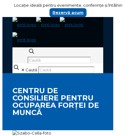
Locație ideală pentru evenimente, conferințe și întâlniri
Rezervă acum
✕
Caută
CENTRU DE
CONSILIERE PENTRU
OCUPAREA FORȚEI DE
MUNCĂ