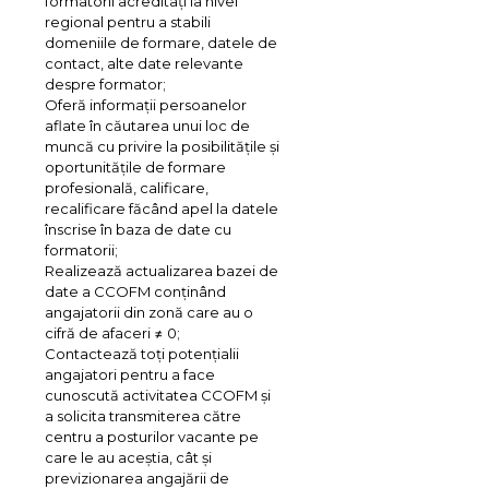
formatorii acreditaţi la nivel
regional pentru a stabili
domeniile de formare, datele de
contact, alte date relevante
despre formator;
Oferă informaţii persoanelor
aflate în căutarea unui loc de
muncă cu privire la posibilităţile şi
oportunităţile de formare
profesională, calificare,
recalificare făcând apel la datele
înscrise în baza de date cu
formatorii;
Realizează actualizarea bazei de
date a CCOFM conţinând
angajatorii din zonă care au o
cifră de afaceri ≠ 0;
Contactează toţi potenţialii
angajatori pentru a face
cunoscută activitatea CCOFM şi
a solicita transmiterea către
centru a posturilor vacante pe
care le au aceştia, cât şi
previzionarea angajării de