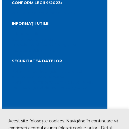
CONFORM LEGII 9/2023:
carteidentitate@primariaturda.ro
INFORMAȚII UTILE
Telefoane utile
Sesizări sau reclamații
Formular identificare câini agresivi
Harta spre Salina Turda
SECURITATEA DATELOR
Politica de confidențialitate și protecția
datelor cu caracter personal
Politica de administrare a modulelor cookie
Transparența datelor cu caracter personal
© 2021 Primăria Municipiului Turda. All Rights
Reserved
Acest site foloseşte cookies. Navigând în continuare vă
exprimaţi acordul asupra folosirii cookie-urilor.
Detalii