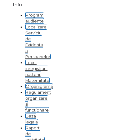
Info
Program
audiente
Localizare
Serviciu
de
Evidenta
a
Persoanelor
Locul
inregistrarii
nasterii,
Maternitate
Organigrama
Regulament
organizare
si
functionare
Baza
legala
Raport
de
activitate