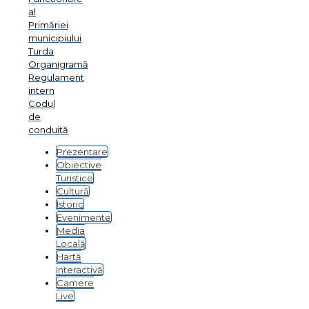
al
Primăriei
municipiului
Turda
Organigramă
Regulament
intern
Codul
de
conduită
Prezentare
Obiective
Turistice
Cultură
Istoric
Evenimente
Media
Locală
Hartă
Interactivă
Camere
Live