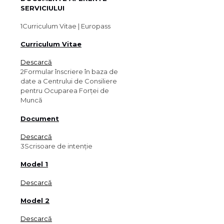
SERVICIULUI
1
Curriculum Vitae | Europass
Curriculum Vitae
Descarcă
2
Formular înscriere în baza de
date a Centrului de Consiliere
pentru Ocuparea Forței de
Muncă
Document
Descarcă
3
Scrisoare de intenție
Model 1
Descarcă
Model 2
Descarcă