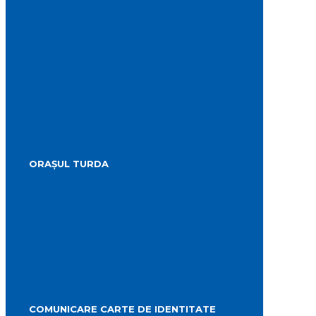
2028
Componența Consiliului Local Turda 2020 –
2024
Comisiile de specialitate
Proiecte de hotărâre supuse aprobării
Hotărârile Consiliului Local
Transparență Decizională
Procese verbale ale ședințelor
Minutele ședințelor
Situatia Voturilor
Guvernanță corporativă
ORAȘUL TURDA
Prezentare
Obiective Turistice
Cultură
Istoric
Evenimente
Media Locală
Hartă Interactivă
Camere Live
COMUNICARE CARTE DE IDENTITATE