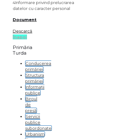
4
Informare privind prelucrarea
datelor cu caracter personal
Document
Descarcă
Înapoi
Primăria
Turda
Conducerea
primăriei
Structura
primăriei
Informații
publice
Biroul
de
presă
Servicii
publice
subordonate
Urbanism