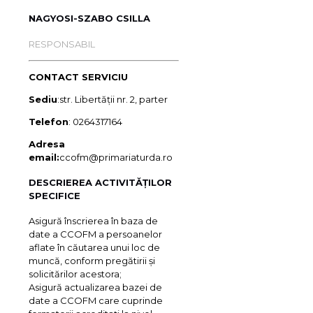
NAGYOSI-SZABO CSILLA
RESPONSABIL
CONTACT SERVICIU
Sediu
:str. Libertății nr. 2, parter
Telefon
: 0264317164
Adresa
email:
ccofm@primariaturda.ro
DESCRIEREA ACTIVITĂȚILOR
SPECIFICE
Asigură înscrierea în baza de
date a CCOFM a persoanelor
aflate în căutarea unui loc de
muncă, conform pregătirii şi
solicitărilor acestora;
Asigură actualizarea bazei de
date a CCOFM care cuprinde