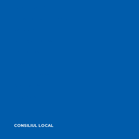
Biroul de presă
Servicii publice subordonate
Urbanism
Strategia de dezvoltare
PMUD Turda
Orașe înfrățite
Cetățeni de onoare
Știrile primăriei
Alegeri 2024
CONSILIUL LOCAL