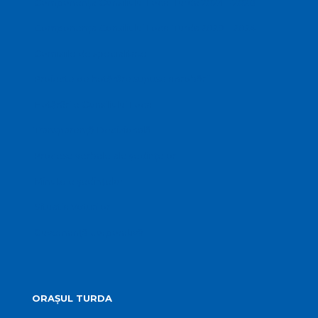
Componența Consiliului Local Turda 2024 – 2028
Componența Consiliului Local Turda 2020 – 2024
Comisiile de specialitate
Proiecte de hotărâre supuse aprobării
Hotărârile Consiliului Local
Transparență Decizională
Procese verbale ale ședințelor
Minutele ședințelor
Situatia Voturilor
Guvernanță corporativă
ORAȘUL TURDA