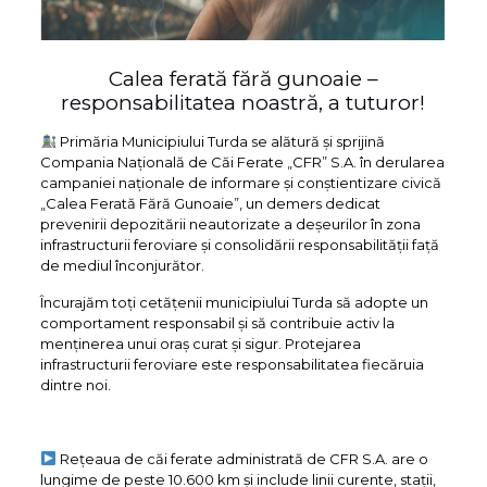
Calea ferată fără gunoaie –
responsabilitatea noastră, a tuturor!
Primăria Municipiului Turda se alătură și sprijină
Compania Națională de Căi Ferate „CFR” S.A. în derularea
campaniei naționale de informare și conștientizare civică
„Calea Ferată Fără Gunoaie”, un demers dedicat
prevenirii depozitării neautorizate a deșeurilor în zona
infrastructurii feroviare și consolidării responsabilității față
de mediul înconjurător.
Încurajăm toți cetățenii municipiului Turda să adopte un
comportament responsabil și să contribuie activ la
menținerea unui oraș curat și sigur. Protejarea
infrastructurii feroviare este responsabilitatea fiecăruia
dintre noi.
Rețeaua de căi ferate administrată de CFR S.A. are o
lungime de peste 10.600 km și include linii curente, stații,