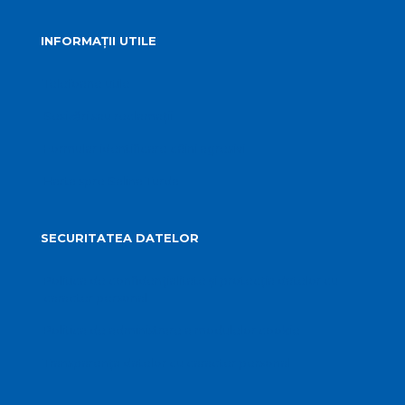
INFORMAȚII UTILE
Telefoane utile
Sesizări sau reclamații
Formular identificare câini agresivi
Harta spre Salina Turda
SECURITATEA DATELOR
Politica de confidențialitate și protecția datelor cu
caracter personal
Politica de administrare a modulelor cookie
Transparența datelor cu caracter personal