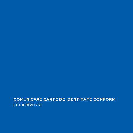
Prezentare
Obiective Turistice
Cultură
Istoric
Evenimente
Media Locală
Hartă Interactivă
Camere Live
COMUNICARE CARTE DE IDENTITATE CONFORM
LEGII 9/2023:
carteidentitate@primariaturda.ro