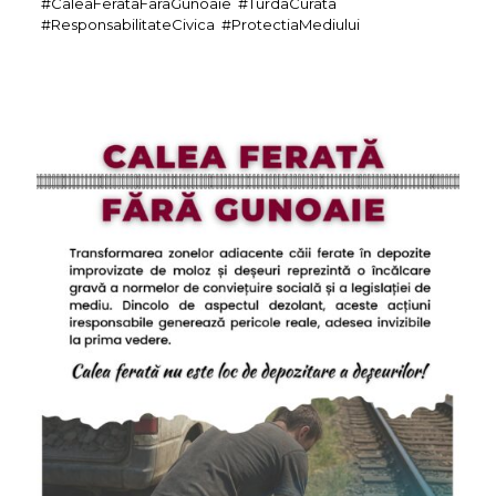
#CaleaFerataFaraGunoaie #TurdaCurata
#ResponsabilitateCivica #ProtectiaMediului