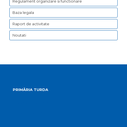
Regulament organizare si functionare
Baza legala
Raport de activitate
Noutati
PRIMĂRIA TURDA
Conducerea primăriei
Structura primăriei
Informații publice