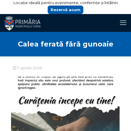
Locație ideală pentru evenimente, conferințe și întâlniri
Rezervă acum
Calea ferată fără gunoaie
7 aprilie 2026