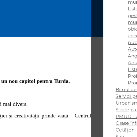
mun
Lis
gest
mun
obie
acce
pub
Auto
Ang
Anun
List
Pro
d un nou capitol pentru Turda.
Pro
Biroul de
Servicii 
Urbanis
și mai divers.
Strategia
iei și creativității prinde viață – Centrul
PMUD Tu
Orașe înf
Cetățeni
Știri