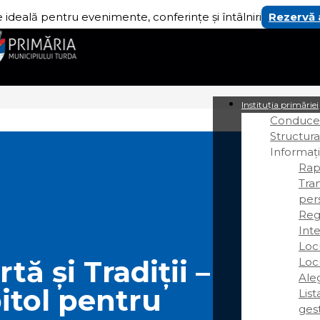
 ideală pentru evenimente, conferințe și întâlniri
Rezervă
Instituția primăriei
Conducer
Structura
Informați
Rap
Tra
per
Regi
Int
Loc
tă și Tradiții –
Loc
Ale
itol pentru
Lis
gest