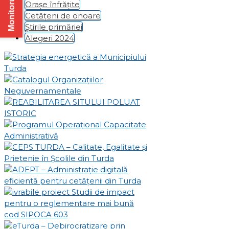
Monitorul Oficial
Orașe înfrățite
Cetățeni de onoare
Știrile primăriei
Alegeri 2024