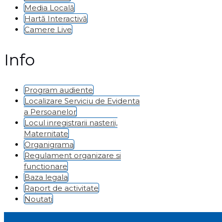
Media Locală
Hartă Interactivă
Camere Live
Info
Program audiente
Localizare Serviciu de Evidenta
a Persoanelor
Locul inregistrarii nasterii,
Maternitate
Organigrama
Regulament organizare si
functionare
Baza legala
Raport de activitate
Noutati