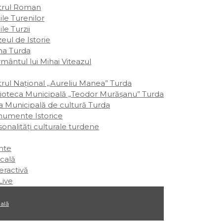
trul Roman
le Turenilor
le Turzii
eul de Istorie
ina Turda
mântul lui Mihai Viteazul
trul Național „Aureliu Manea” Turda
lioteca Municipală „Teodor Murășanu” Turda
a Municipală de cultură Turda
umente Istorice
onalităţi culturale turdene
nte
cală
eractivă
ive
ală