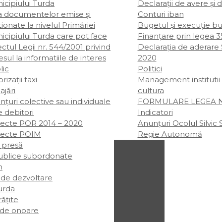
icipiului Turda
Declarații de avere şi 
ta documentelor emise și
Conturi iban
ionate la nivelul Primăriei
Bugetul şi execuţie b
icipiului Turda care pot face
Finanțare prin legea 3
ctul Legii nr. 544/2001 privind
Declarația de aderare
sul la informatiile de interes
2020
lic
Politici
rizații taxi
Management institutii
ajări
cultura
țuri colective sau individuale
FORMULARE LEGEA NR
e debitori
Indicatori
iecte POR 2014 – 2020
Anunțuri Ocolul Silvic 
iecte POIM
Regie Autonomă
 presă
publice subordonate
m
 de dezvoltare
rda
rățite
 de onoare