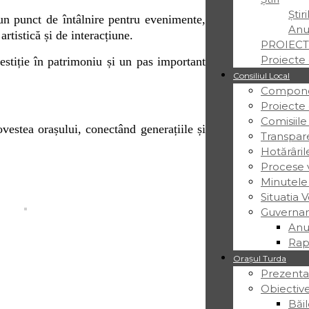
Știr
-un punct de întâlnire pentru evenimente,
Anu
artistică și de interacțiune.
PROIECT
Proiecte 
vestiție în patrimoniu și un pas important
Consiliul Local
Componen
Proiecte
Comisiile
vestea orașului, conectând generațiile și
Transpar
Hotărâril
Procese v
Minutele
Situatia V
Guvernan
Anu
Rap
Orașul Turda
Prezenta
Obiective
Băil