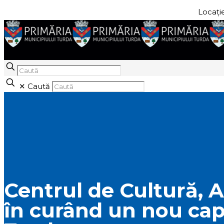
Locație
✕
Caută
Centrul de Cultură, Ar
în curând un nou cap