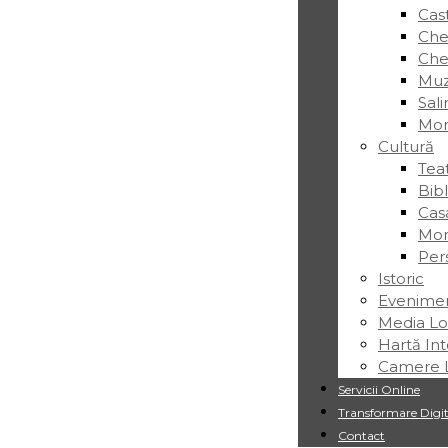
Cas
Chei
Chei
Muz
Sal
Mor
Cultură
Tea
Bib
Cas
Mon
Pers
Istoric
Evenime
Media Lo
Hartă Int
Camere L
Servicii Online
Transformare Digit
Contact