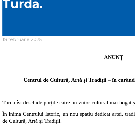
Turda.
18 februarie 2025
ANUNȚ
Centrul de Cultură, Artă și Tradiții – în curân
Turda își deschide porțile către un viitor cultural mai bogat 
În inima Centrului Istoric, un nou spațiu dedicat artei, tradiț
de Cultură, Artă și Tradiții.