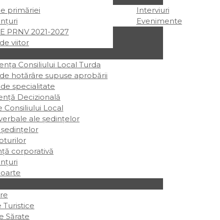
ile primăriei
Interviuri
nțuri
Evenimente
E PRNV 2021-2027
de viitor
ța Consiliului Local Turda
 de hotărâre supuse aprobării
 de specialitate
ență Decizională
e Consiliului Local
erbale ale ședințelor
 ședințelor
oturilor
ță corporativă
nțuri
oarte
re
 Turistice
e Sărate