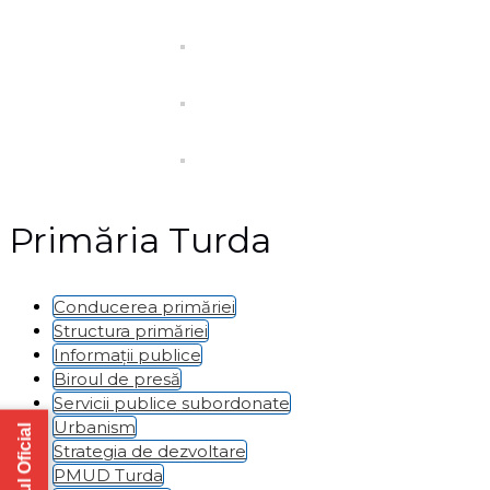
Primăria Turda
Conducerea primăriei
Structura primăriei
Informații publice
Biroul de presă
Servicii publice subordonate
Urbanism
Strategia de dezvoltare
PMUD Turda