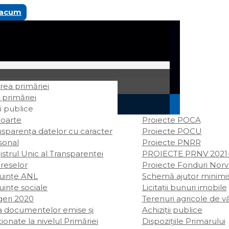
 acum
ea primăriei
 primăriei
i publice
oarte
Proiecte POCA
nsparența datelor cu caracter
Proiecte POCU
sonal
Proiecte PNRR
strul Unic al Transparenței
PROIECTE PRNV 2021
ereselor
Proiecte Fonduri Nor
uințe ANL
Schemă ajutor minimi
uințe sociale
Licitații bunuri imobile
geri 2020
Terenuri agricole de v
ta documentelor emise și
Achiziții publice
ionate la nivelul Primăriei
Dispozițiile Primarului