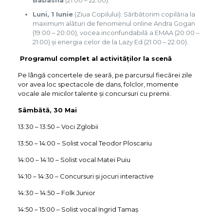
Babasha
(21:00 – 22:00).
Luni, 1 Iunie
(Ziua Copilului): Sărbătorim copilăria la
maximum alături de fenomenul online Andra Gogan
(19:00 – 20:00), vocea inconfundabilă a EMAA (20:00 –
21:00) și energia celor de la Lazy Ed (21:00 – 22:00).
Programul complet al activităților la scenă
Pe lângă concertele de seară, pe parcursul fiecărei zile
vor avea loc spectacole de dans, folclor, momente
vocale ale micilor talente și concursuri cu premii.
Sâmbătă, 30 Mai
13:30 – 13:50 – Voci Zglobii
13:50 – 14:00 – Solist vocal Teodor Ploscariu
14:00 – 14:10 – Solist vocal Matei Puiu
14:10 – 14:30 – Concursuri și jocuri interactive
14:30 – 14:50 – Folk Junior
14:50 – 15:00 – Solist vocal Ingrid Tamaș