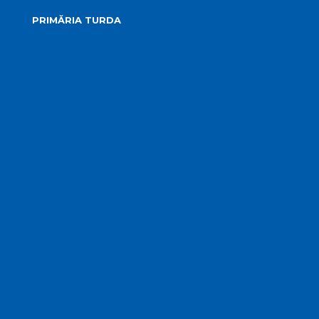
PRIMĂRIA TURDA
Conducerea primăriei
Structura primăriei
Informații publice
Biroul de presă
Servicii publice subordonate
Urbanism
Strategia de dezvoltare
PMUD Turda
Orașe înfrățite
Cetățeni de onoare
Știrile primăriei