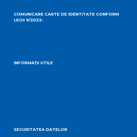
COMUNICARE CARTE DE IDENTITATE CONFORM
LEGII 9/2023:
carteidentitate@primariaturda.ro
INFORMAȚII UTILE
Telefoane utile
Sesizări sau reclamații
Formular identificare câini agresivi
Harta spre Salina Turda
SECURITATEA DATELOR