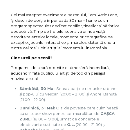
Cel mai așteptat eveniment al sezonului, FamTAstic Land,
își deschide porțile în perioada 30 mai – 1 iunie cu un
program spectaculos dedicat copiilor, tinerilor și părinților
deopotrivă. Timp de trei zile, scena va prinde viață
datorită talentelor locale, momentelor coregrafice de
excepție, jocurilor interactive și, mai ales, datorită unora
dintre cei mai iubiți artiști ai momentului în România.
Cine urcă pe scenă?
Programul de seară promite o atmosferă incendiară,
aducând în fața publicului artiști de top din peisajul
muzical actual:
Sâmbătă, 30 Mai
: Seara aparține ritmurilor urbane
și pop-ului cu Vescan (20:00 – 21:00) și Andrei Bănuță
(21:00 – 22:00).
Duminică, 31 Mai:
O zi de poveste care culminează
cu un super show pentru cei mici alături de
GAȘCA
ZURLI
(18:00 – 19:00), urmat de concertele
electrizante susținute de
G.L.
(20:00 – 21:00) și