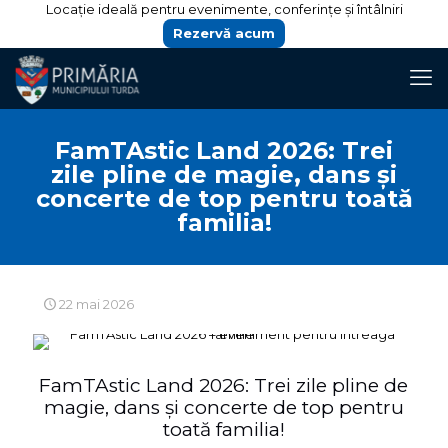
Locație ideală pentru evenimente, conferințe și întâlniri
Rezervă acum
FamTAstic Land 2026: Trei
zile pline de magie, dans și
concerte de top pentru toată
familia!
22 mai 2026
FamTAstic Land 2026: Trei zile pline de
magie, dans și concerte de top pentru
toată familia!