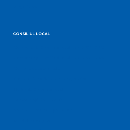
Alegeri 2024
CONSILIUL LOCAL
Componența Consiliului Local Turda 2024 – 2028
Componența Consiliului Local Turda 2020 – 2024
Comisiile de specialitate
Proiecte de hotărâre supuse aprobării
Hotărârile Consiliului Local
Transparență Decizională
Procese verbale ale ședințelor
Minutele ședințelor