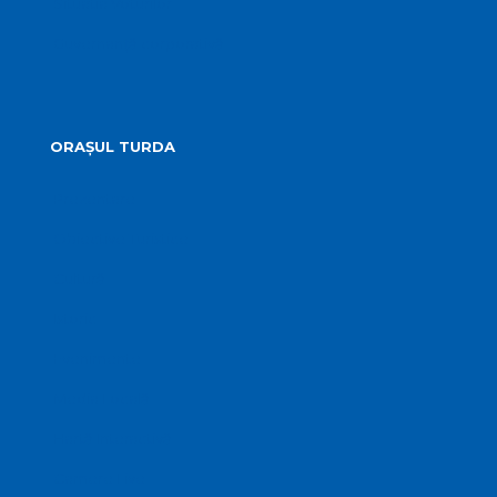
Situatia Voturilor
Guvernanță corporativă
ORAȘUL TURDA
Prezentare
Obiective Turistice
Cultură
Istoric
Evenimente
Media Locală
Hartă Interactivă
Camere Live