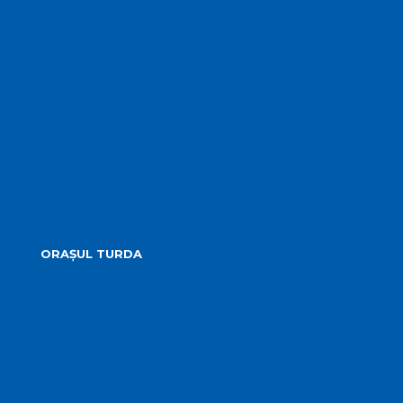
Hotărârile Consiliului Local
Transparență Decizională
Procese verbale ale ședințelor
Minutele ședințelor
Situatia Voturilor
Guvernanță corporativă
ORAȘUL TURDA
Prezentare
Obiective Turistice
Cultură
Istoric