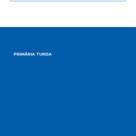
PRIMĂRIA TURDA
Conducerea primăriei
Structura primăriei
Informații publice
Biroul de presă
Servicii publice subordonate
Urbanism
Strategia de dezvoltare