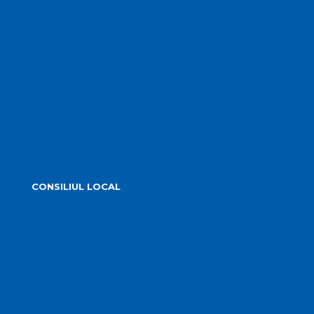
PMUD Turda
Orașe înfrățite
Cetățeni de onoare
Știrile primăriei
Alegeri 2024
CONSILIUL LOCAL
Componența Consiliului Local Turda 2024 – 2028
Componența Consiliului Local Turda 2020 – 2024
Comisiile de specialitate
Proiecte de hotărâre supuse aprobării