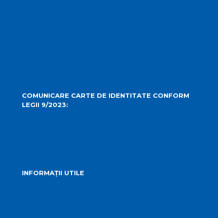
Evenimente
Media Locală
Hartă Interactivă
Camere Live
COMUNICARE CARTE DE IDENTITATE CONFORM
LEGII 9/2023:
carteidentitate@primariaturda.ro
INFORMAȚII UTILE
Telefoane utile
Sesizări sau reclamații