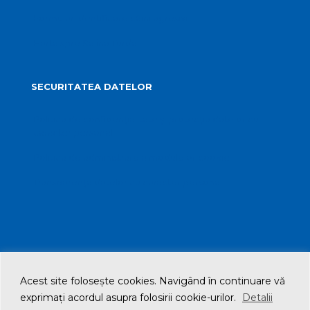
Formular identificare câini agresivi
Harta spre Salina Turda
SECURITATEA DATELOR
Politica de confidențialitate și protecția datelor cu
caracter personal
Politica de administrare a modulelor cookie
Transparența datelor cu caracter personal
Acest site foloseşte cookies. Navigând în continuare vă
© 2021 Primăria Municipiului Turda. All Rights Reserved
exprimaţi acordul asupra folosirii cookie-urilor.
Detalii