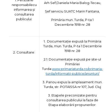
1. Persoane
Arh Sef,Daniela Maria Balog-Tecau,
responsabilecu
informarea și
Șef serviciu SUATC Marin Fantana,
consultarea
publicului:
Primăria mun. Turda, P-ta 1
Decembrie 1918 nr. 28
1. Documentație expusă la Primăria
Turda, mun. Turda, P-ta 1 Decembrie
1918 nr. 28
2. Consultare:
2.1. Documentație expusă pe site-ul
Primăriei
Turda:
www.primariaturda.ro/primaria-
turda/informatii-publice/anunturi/
3. Panou expus la amplasament mun.
Turda, str. POTAISSA nr 107, Jud. Cluj
3. Etapele preconizate pentru
consultarea publicului la faza de
Etapa elaborării propunerilor: