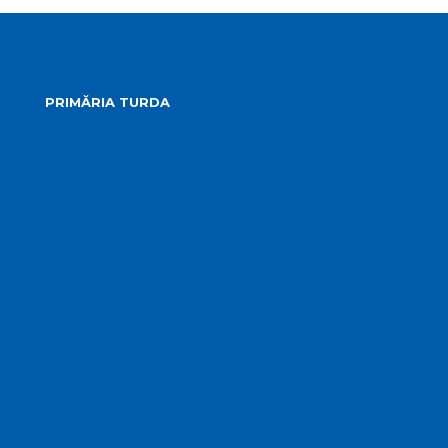
PRIMĂRIA TURDA
Conducerea primăriei
Structura primăriei
Informații publice
Biroul de presă
Servicii publice subordonate
Urbanism
Strategia de dezvoltare
PMUD Turda
Orașe înfrățite