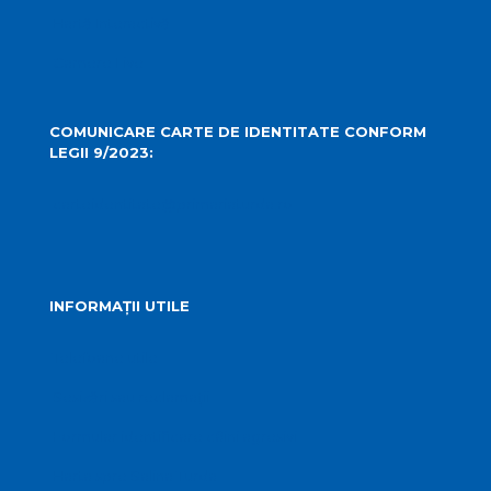
Hartă Interactivă
Camere Live
COMUNICARE CARTE DE IDENTITATE CONFORM
LEGII 9/2023:
carteidentitate@primariaturda.ro
INFORMAȚII UTILE
Telefoane utile
Sesizări sau reclamații
Formular identificare câini agresivi
Harta spre Salina Turda