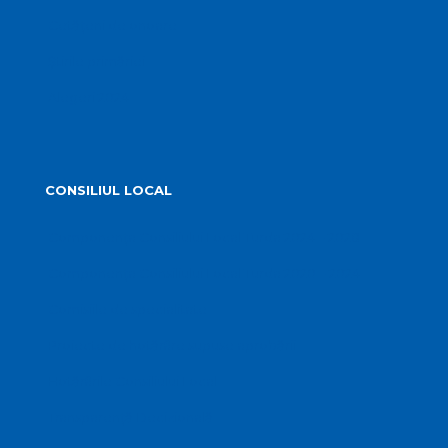
Cetățeni de onoare
Știrile primăriei
Alegeri 2024
CONSILIUL LOCAL
Componența Consiliului Local Turda 2024 – 2028
Componența Consiliului Local Turda 2020 – 2024
Comisiile de specialitate
Proiecte de hotărâre supuse aprobării
Hotărârile Consiliului Local
Transparență Decizională