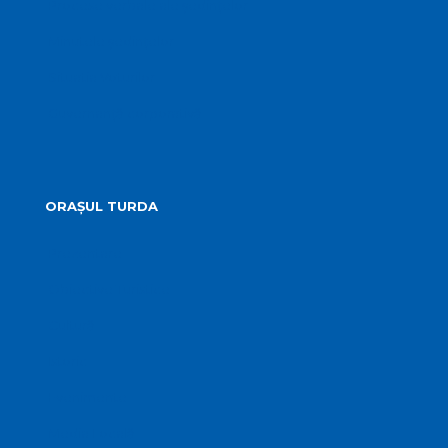
Procese verbale ale ședințelor
Minutele ședințelor
Situatia Voturilor
Guvernanță corporativă
ORAȘUL TURDA
Prezentare
Obiective Turistice
Cultură
Istoric
Evenimente
Media Locală