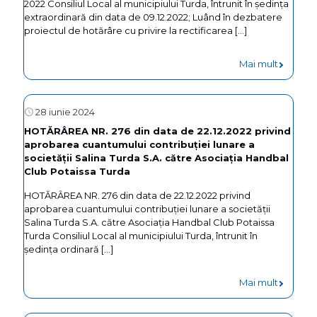
2022 Consiliul Local al municipiului Turda, întrunit în şedinţa
tarifelor
extraordinară din data de 09.12.2022; Luând în dezbatere
3,
proiectul de hotărâre cu privire la ­­­­­­­­­­­­­­­­­­­­­­­rectificarea
[…]
practica
ȋnscris
de
ȋn
-
Mai mult
către
cartea
Hotărâr
societat
funciară
nr.
28 iunie 2024
Domeniu
nr.
260
HOTĂRÂREA NR. 276 din data de 22.12.2022 privind
Public
aprobarea cuantumului contribuţiei lunare a
57934,
privind
societăţii Salina Turda S.A. către Asociaţia Handbal
Turda
cu
rectific
Club Potaissa Turda
SA
nr.
bugetulu
HOTĂRÂREA NR. 276 din data de 22.12.2022 privind
pentru
aprobarea cuantumului contribuţiei lunare a societăţii
top
pe
Salina Turda S.A. către Asociaţia Handbal Club Potaissa
închirie
7305/55
anul
Turda Consiliul Local al municipiului Turda, întrunit în
parcăril
şedinţa ordinară
[…]
2022
de
-
Mai mult
domicili
HOTĂRÂ
și