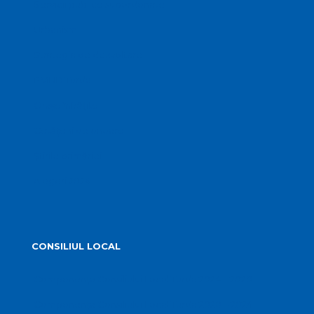
Servicii publice subordonate
Urbanism
Strategia de dezvoltare
PMUD Turda
Orașe înfrățite
Cetățeni de onoare
Știrile primăriei
Alegeri 2024
CONSILIUL LOCAL
Componența Consiliului Local Turda 2024 – 2028
Componența Consiliului Local Turda 2020 – 2024