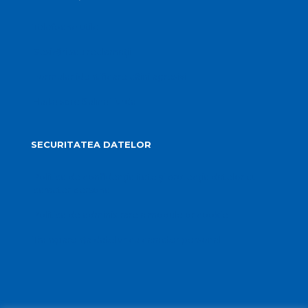
Telefoane utile
Sesizări sau reclamații
Formular identificare câini agresivi
Harta spre Salina Turda
SECURITATEA DATELOR
Politica de confidențialitate și protecția datelor cu
caracter personal
Politica de administrare a modulelor cookie
Transparența datelor cu caracter personal