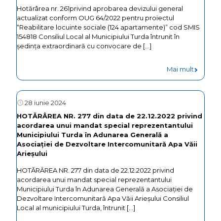
P.U.Z./R.
S.A.
Hotărârea nr. 261privind aprobarea devizului general
actualizat conform OUG 64/2022 pentru proiectul
PUZ/RL
către
“Reabilitare locuinte sociale (124 apartamente)” cod SMIS
–
Asociaţi
154818 Consiliul Local al Municipiului Turda întrunit în
şedinţa extraordinară cu convocare de
[…]
extinde
Handbal
hală
Club
-
Mai mult
producți
Potaissa
Hotărâr
str.
Turda
nr.
28 iunie 2024
Clujului
261privi
HOTĂRÂREA NR. 277 din data de 22.12.2022 privind
nr.71,
acordarea unui mandat special reprezentantului
aprobar
Municipiului Turda în Adunarea Generală a
construi
devizulu
Asociației de Dezvoltare Intercomunitară Apa Văii
hală
Arieșului
general
producț
HOTĂRÂREA NR. 277 din data de 22.12.2022 privind
actualiz
acordarea unui mandat special reprezentantului
și
conform
Municipiului Turda în Adunarea Generală a Asociației de
spații
Dezvoltare Intercomunitară Apa Văii Arieșului Consiliul
OUG
Local al municipiului Turda, întrunit
[…]
administ
64/2022