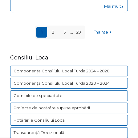
str.
-
Mai mult
pentru
Cotită
HOTĂRÂ
proiectu
nr.7-
NR.
“Reabili
9,
1
2
3
...
29
Înainte
277
locuinte
municipi
din
sociale
Turda,
data
(124
Consiliul Local
județul
de
apartam
Cluj
22.12.202
Componența Consiliului Local Turda 2024 – 2028
cod
privind
SMIS
Componența Consiliului Local Turda 2020 – 2024
acordar
154818
Comisiile de specialitate
unui
mandat
Proiecte de hotărâre supuse aprobării
special
Hotărârile Consiliului Local
reprezen
Transparență Decizională
Municipi