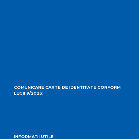
Obiective Turistice
Cultură
Istoric
Evenimente
Media Locală
Hartă Interactivă
Camere Live
COMUNICARE CARTE DE IDENTITATE CONFORM
LEGII 9/2023:
carteidentitate@primariaturda.ro
INFORMAȚII UTILE