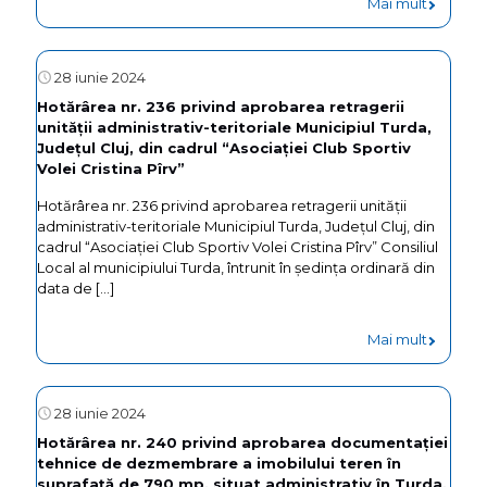
-
Mai mult
Hotărâr
nr.
28 iunie 2024
266
Hotărârea nr. 236 privind aprobarea retragerii
unității administrativ-teritoriale Municipiul Turda,
privind
Județul Cluj, din cadrul “Asociației Club Sportiv
aprobar
Volei Cristina Pîrv”
PUZ/RL
Hotărârea nr. 236 privind aprobarea retragerii unității
administrativ-teritoriale Municipiul Turda, Județul Cluj, din
–
cadrul “Asociației Club Sportiv Volei Cristina Pîrv” Consiliul
Construi
Local al municipiului Turda, întrunit în ședința ordinară din
data de
[…]
locuințe
sociale
-
Mai mult
(30
Hotărâr
apartam
nr.
28 iunie 2024
în
236
Hotărârea nr. 240 privind aprobarea documentației
municipi
tehnice de dezmembrare a imobilului teren ȋn
privind
suprafață de 790 mp, situat administrativ ȋn Turda,