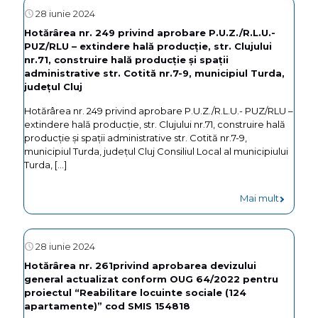
NR.
28 iunie 2024
teren
276
Hotărârea nr. 249 privind aprobare P.U.Z./R.L.U.-
garaje
PUZ/RLU – extindere hală producție, str. Clujului
din
nr.71, construire hală producție și spații
data
administrative str. Cotită nr.7-9, municipiul Turda,
județul Cluj
de
Hotărârea nr. 249 privind aprobare P.U.Z./R.L.U.- PUZ/RLU –
22.12.202
extindere hală producție, str. Clujului nr.71, construire hală
privind
producție și spații administrative str. Cotită nr.7-9,
municipiul Turda, județul Cluj Consiliul Local al municipiului
aprobar
Turda,
[…]
cuantum
-
Mai mult
contribu
Hotărâr
lunare
nr.
a
28 iunie 2024
249
societăţi
Hotărârea nr. 261privind aprobarea devizului
general actualizat conform OUG 64/2022 pentru
privind
Salina
proiectul “Reabilitare locuinte sociale (124
aprobar
Turda
apartamente)” cod SMIS 154818