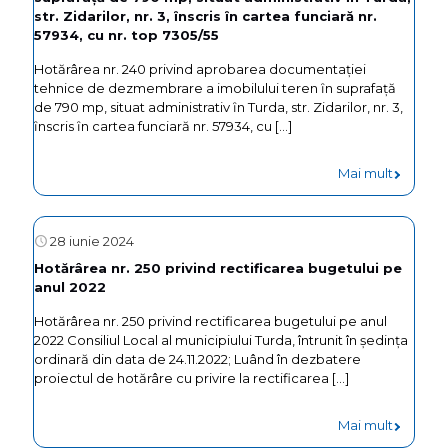
Turda,
aprobar
str. Zidarilor, nr. 3, ȋnscris ȋn cartea funciară nr.
str.
57934, cu nr. top 7305/55
retrageri
Panait
Hotărârea nr. 240 privind aprobarea documentației
unității
tehnice de dezmembrare a imobilului teren ȋn suprafață
Cerna,
administr
de 790 mp, situat administrativ ȋn Turda, str. Zidarilor, nr. 3,
FN,
ȋnscris ȋn cartea funciară nr. 57934, cu
[…]
teritoria
județul
Municipi
-
Mai mult
Cluj
Turda,
Hotărâr
Județul
nr.
28 iunie 2024
Cluj,
240
Hotărârea nr. 250 privind rectificarea bugetului pe
din
anul 2022
privind
cadrul
Hotărârea nr. 250 privind rectificarea bugetului pe anul
aprobar
2022 Consiliul Local al municipiului Turda, întrunit în şedinţa
“Asociați
documen
ordinară din data de 24.11.2022; Luând în dezbatere
Club
proiectul de hotărâre cu privire la ­­­­­­­­­­­­­­­­­­­­­­­rectificarea
[…]
tehnice
Sportiv
de
-
Mai mult
Volei
dezmem