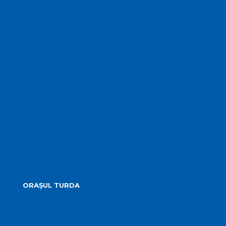
Comisiile de specialitate
Proiecte de hotărâre supuse aprobării
Hotărârile Consiliului Local
Transparență Decizională
Procese verbale ale ședințelor
Minutele ședințelor
Situatia Voturilor
Guvernanță corporativă
ORAȘUL TURDA
Prezentare