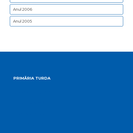
Anul 2006
Anul 2005
PRIMĂRIA TURDA
Conducerea primăriei
Structura primăriei
Informații publice
Biroul de presă