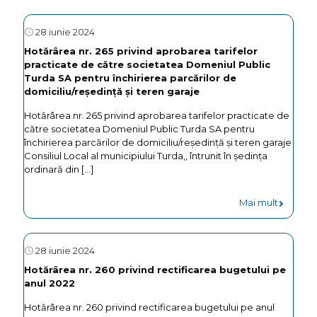
Hotărâr
Cristina
a
nr.
28 iunie 2024
Pîrv”
imobilulu
250
Hotărârea nr. 265 privind aprobarea tarifelor
teren
practicate de către societatea Domeniul Public
privind
Turda SA pentru închirierea parcărilor de
ȋn
rectific
domiciliu/reședință și teren garaje
suprafaț
bugetulu
Hotărârea nr. 265 privind aprobarea tarifelor practicate de
de
către societatea Domeniul Public Turda SA pentru
pe
închirierea parcărilor de domiciliu/reședință și teren garaje
790
anul
Consiliul Local al municipiului Turda,, întrunit în şedinţa
mp,
ordinară din
[…]
2022
situat
-
Mai mult
administ
Hotărâr
ȋn
nr.
28 iunie 2024
Turda,
265
Hotărârea nr. 260 privind rectificarea bugetului pe
str.
anul 2022
privind
Zidarilor
Hotărârea nr. 260 privind rectificarea bugetului pe anul
aprobar
nr.