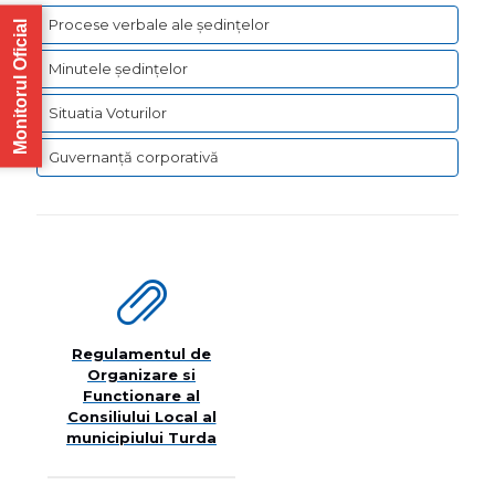
Turda
Procese verbale ale ședințelor
Monitorul Oficial
în
Minutele ședințelor
Adunare
Situatia Voturilor
General
a
Guvernanță corporativă
Asociați
de
Dezvolt
Intercom
Apa
Regulamentul de
Văii
Organizare si
Arieșului
Functionare al
Consiliului Local al
municipiului Turda