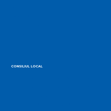
PMUD Turda
Orașe înfrățite
Cetățeni de onoare
Știrile primăriei
Alegeri 2024
CONSILIUL LOCAL
Componența Consiliului Local Turda 2024 – 2028
Componența Consiliului Local Turda 2020 – 2024
Comisiile de specialitate
Proiecte de hotărâre supuse aprobării