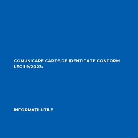
Evenimente
Media Locală
Hartă Interactivă
Camere Live
COMUNICARE CARTE DE IDENTITATE CONFORM
LEGII 9/2023:
carteidentitate@primariaturda.ro
INFORMAȚII UTILE
Telefoane utile
Sesizări sau reclamații