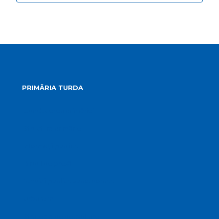
PRIMĂRIA TURDA
Conducerea primăriei
Structura primăriei
Informații publice
Biroul de presă
Servicii publice subordonate
Urbanism
Strategia de dezvoltare