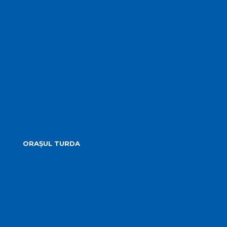
Hotărârile Consiliului Local
Transparență Decizională
Procese verbale ale ședințelor
Minutele ședințelor
Situatia Voturilor
Guvernanță corporativă
ORAȘUL TURDA
Prezentare
Obiective Turistice
Cultură
Istoric