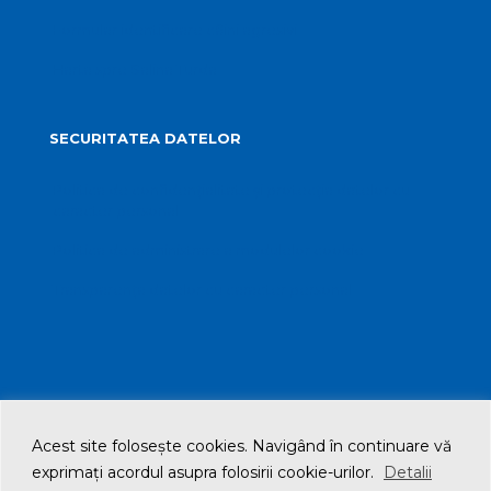
Formular identificare câini agresivi
Harta spre Salina Turda
SECURITATEA DATELOR
Politica de confidențialitate și protecția datelor cu
caracter personal
Politica de administrare a modulelor cookie
Transparența datelor cu caracter personal
Acest site foloseşte cookies. Navigând în continuare vă
© 2021 Primăria Municipiului Turda. All Rights Reserved
exprimaţi acordul asupra folosirii cookie-urilor.
Detalii